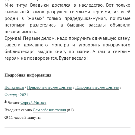
Мне титул Владыки достался в наследство. Вот только
фамильный замок разрушен светлыми героями, из всей
родни в “живых” только прадедушка-мумия, почтовые
нетопыри разлетелись, а бывшие вассалы объявили
независимость.
Ерунда! Первым делом, надо приручить одичавшую казну,
завести домашнего монстра и уговорить призрачного
библиотекаря выдать книгу по магии. А там и светлым
героям не поздоровится. Будет весело!
Подробная информация
Попаданцы
/
Приключенческое фэнтези
/
Юмористическое фэнтези
/
Филгуд
·
2021
Читает
Сергей Митяев
Входит в серию
Сам себе властелин
(#1)
11 часов 3 минуты