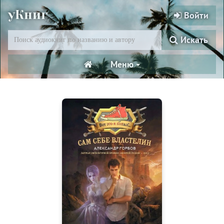
уКниг
Войти
Искать
Меню