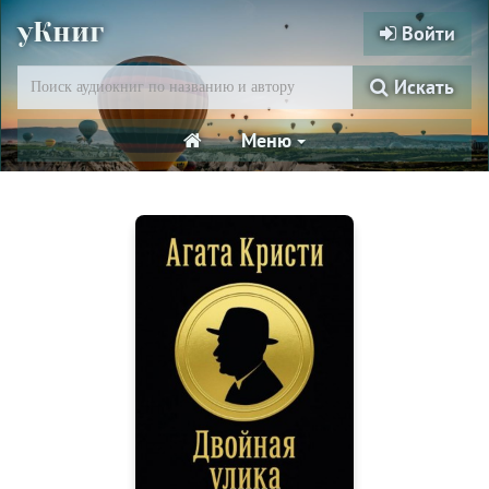
уКниг
Войти
Искать
Меню