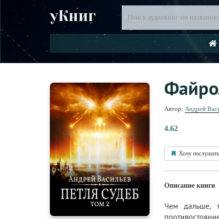
уКниг
Файрол
Автор:
Андрей Вас
4.62
Хочу послушать
Описание книги
Чем дальше, 
противостояние