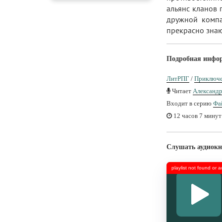
альянс кланов 
дружной компан
прекрасно знающ
Подробная инфо
ЛитРПГ
/
Приключе
Читает
Александ
Входит в серию
Фа
12 часов 7 минут
Слушать аудиокн
playlist not found or 