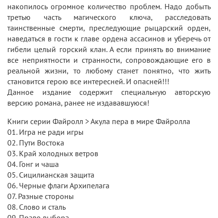
накопилось огромное количество проблем. Надо добыть
третью часть магического ключа, расследовать
таинственные смерти, преследующие рыцарский орден,
наведаться в гости к главе ордена ассасинов и уберечь от
гибели целый горский клан. А если принять во внимание
все неприятности и странности, сопровождающие его в
реальной жизни, то любому станет понятно, что жить
становится герою все интересней. И опасней!!!
Данное издание содержит специальную авторскую
версию романа, ранее не издававшуюся!
Книги серии Файролл > Акула пера в мире Файролла
01. Игра не ради игры
02. Пути Востока
03. Край холодных ветров
04. Гонг и чаша
05. Сицилианская защита
06. Черные флаги Архипелага
07. Разные стороны
08. Слово и сталь
09. Право выбора