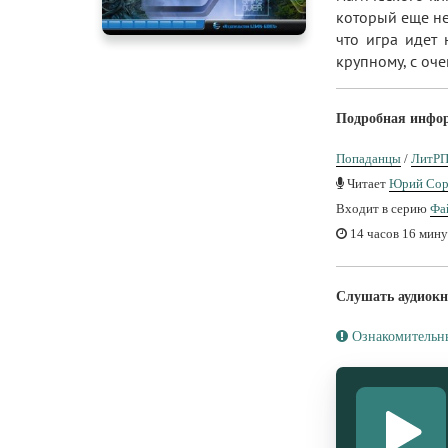
который еще не
что игра идет 
крупному, с оч
Подробная инфо
Попаданцы
/
ЛитР
Читает
Юрий Сор
Входит в серию
Фа
14 часов 16 мину
Слушать аудиокн
Ознакомительн