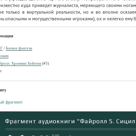
известно куда приведет журналиста, меряющего своими ногами 
не только в виртуальной реальности, но и во вполне осяза
ень опасными и могущественными игроками), ох и нелегко ему 
рмация
ПГ
/
Боевое фэнтези
окин
йролл. Хроники Хейгена
(#5)
т
игу
ый фрагмент
Фрагмент аудиокниги "Файролл 5. Сици
0:00