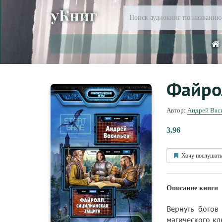
уКниг
Файро
Автор:
Андрей Вас
3.96
Хочу послушать
Описание книги
Вернуть бого
магического клю