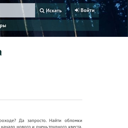
Войти
Искать
ры
а
роходе? Да запросто. Найти обломки
о начало нового и очень трудного квеста,