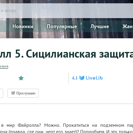
Новинки
Популярные
Лучшие
Жан
лл 5. Сицилианская защит
ильев
4.1
Прослушано
в в мир Файролла? Можно. Прокатиться на подземном па
ча (правда, где они, черт его знает)? Попробуем. И это тольк