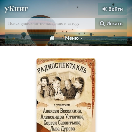
уКниг
Войти
Искать
Меню