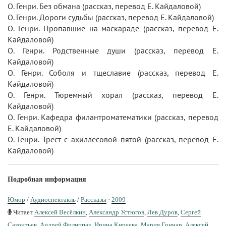
О. Генри. Без обмана (рассказ, перевод Е. Кайдаловой)
О. Генри. Дороги судьбы (рассказ, перевод Е. Кайдаловой)
О. Генри. Пропавшие на маскараде (рассказ, перевод Е.
Кайдаловой)
О. Генри. Родственные души (рассказ, перевод Е.
Кайдаловой)
О. Генри. Соболя и тщеславие (рассказ, перевод Е.
Кайдаловой)
О. Генри. Тюремный хорал (рассказ, перевод Е.
Кайдаловой)
О. Генри. Кафедра филантроматематики (рассказ, перевод
Е. Кайдаловой)
О. Генри. Трест с ахиллесовой пятой (рассказ, перевод Е.
Кайдаловой)
Подробная информация
Юмор
/
Аудиоспектакль
/
Рассказы
·
2009
Читает
Алексей Весёлкин
,
Александр Устюгов
,
Лев Дуров
,
Сергей
Сазонтьев
,
Андрей Филиппак
,
Ирина Киреева
,
Мария Гончар
,
Алексей