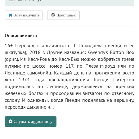
Хочу послушать
Прослушано
Описание книги
16+ Перевод с английского: Т. Покидаева (Гвенди и её
шкатулка); 2018 г. Другие названия: Gwendy's Button Box
(ориг.). Из Касл-Рока до Касл-Вью можно добраться тремя
путями: по шоссе номер 117, по Плезант-роуд или по
Лестнице самоубийц. Каждый день на протяжении всего
лета 1974 года двенадцатилетняя Гвенди Питерсон
поднималась по лестнице, державшейся на крепких
железных болтах и проходившей зигзагом по отвесному
склону. И однажды, когда Гвенди поднялась на вершину,
переводя дыхание и...
Слушать аудиокнигу