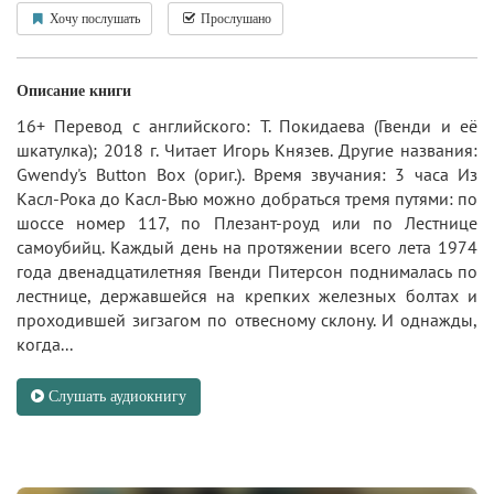
Хочу послушать
Прослушано
Описание книги
16+ Перевод с английского: Т. Покидаева (Гвенди и её
шкатулка); 2018 г. Читает Игорь Князев. Другие названия:
Gwendy's Button Box (ориг.). Время звучания: 3 часа Из
Касл-Рока до Касл-Вью можно добраться тремя путями: по
шоссе номер 117, по Плезант-роуд или по Лестнице
самоубийц. Каждый день на протяжении всего лета 1974
года двенадцатилетняя Гвенди Питерсон поднималась по
лестнице, державшейся на крепких железных болтах и
проходившей зигзагом по отвесному склону. И однажды,
когда...
Слушать аудиокнигу