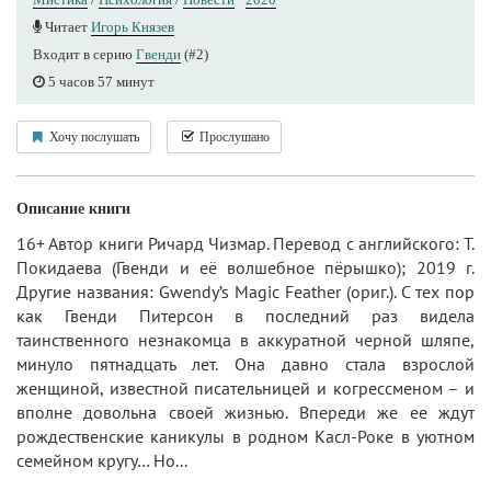
Читает
Игорь Князев
Входит в серию
Гвенди
(#2)
5 часов 57 минут
Хочу послушать
Прослушано
Описание книги
16+ Автор книги Ричард Чизмар. Перевод с английского: Т.
Покидаева (Гвенди и её волшебное пёрышко); 2019 г.
Другие названия: Gwendy’s Magic Feather (ориг.). С тех пор
как Гвенди Питерсон в последний раз видела
таинственного незнакомца в аккуратной черной шляпе,
минуло пятнадцать лет. Она давно стала взрослой
женщиной, известной писательницей и когрессменом – и
вполне довольна своей жизнью. Впереди же ее ждут
рождественские каникулы в родном Касл-Роке в уютном
семейном кругу… Но...