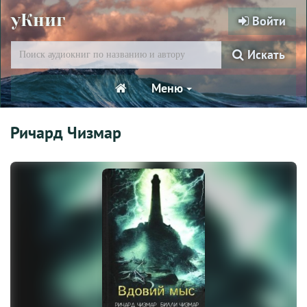
уКниг
Войти
Искать
Меню
Ричард Чизмар