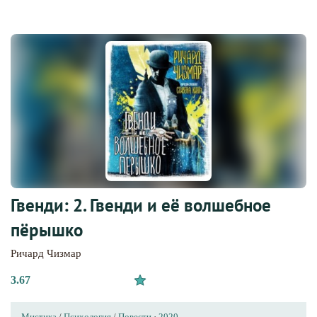
Гвенди: 2. Гвенди и её волшебное
пёрышко
Ричард Чизмар
3.67
Мистика
/
Психология
/
Повести
·
2020