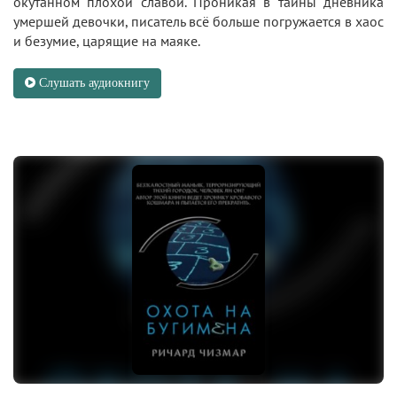
окутанном плохой славой. Проникая в тайны дневника
умершей девочки, писатель всё больше погружается в хаос
и безумие, царящие на маяке.
Слушать аудиокнигу