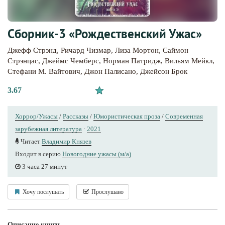
Сборник-3 «Рождественский Ужас»
Джефф Стрэнд
,
Ричард Чизмар
,
Лиза Мортон
,
Саймон
Стрэнцас
,
Джеймс Чемберс
,
Норман Патридж
,
Вильям Мейкл
,
Стефани М. Вайтович
,
Джон Палисано
,
Джейсон Брок
3.67
Хоррор/Ужасы
/
Рассказы
/
Юмористическая проза
/
Современная
зарубежная литература
·
2021
Читает
Владимир Князев
Входит в серию
Новогодние ужасы (м/а)
3 часа 27 минут
Хочу послушать
Прослушано
Описание книги