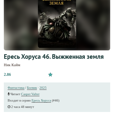
Ересь Хоруса 46. Выжженная земля
Ник Кайм
2.86
Фантастика
/
Боевик
·
2025
Читает
Casper Valter
Входит в серию
Ересь Хоруса
(#46)
2 часа 48 минут