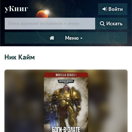
уКниг
Войти
Искать
Меню
Ник Кайм