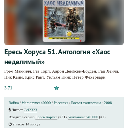
Ересь Хоруса 51. Антология «Хаос
неделимый»
Грэм Макнилл
,
Гэв Торп
,
Аарон Дембски-Боуден
,
Гай Хейли
,
Ник Кайм
,
Крис Райт
,
Уильям Кинг
,
Петер Фехервари
3.71
Война
/
Warhammer 40000
/
Рассказы
/
Боевая фантастика
·
2008
Читает
Gel2323
Входит в серию
Ересь Хоруса
(#51),
Warhammer 40,000
(#1)
9 часов 14 минут