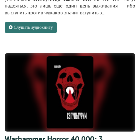
надеяться, это лишь ещё один день выживания — ибо
выступить против чужаков значит вступить в...
Слушать аудиокнигу
Warhammer Horror 40,000: 3.