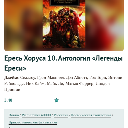
Ересь Хоруса 10. Антология «Легенды
Ереси»
Джеймс Сваллоу
,
Грэм Макнилл
,
Дэн Абнетт
,
Гэв Торп
,
Энтони
Рейнольдс
,
Ник Кайм
,
Майк Ли
,
Мэтью Фаррер
,
Линдси
Пристли
3.40
Война
/
Warhammer 40000
/
Рассказы
/
Космическая фантастика
/
Приключенческая фантастика