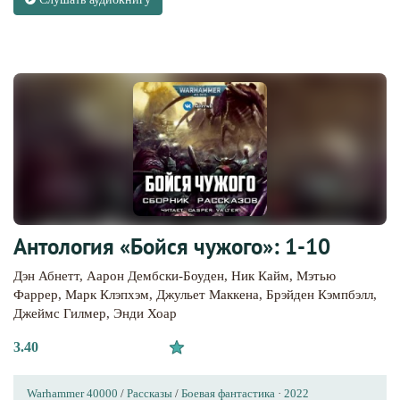
Антология «Бойся чужого»: 1-10
Дэн Абнетт
,
Аарон Дембски-Боуден
,
Ник Кайм
,
Мэтью
Фаррер
,
Марк Клэпхэм
,
Джульет Маккена
,
Брэйден Кэмпбэлл
,
Джеймс Гилмер
,
Энди Хоар
3.40
Warhammer 40000
/
Рассказы
/
Боевая фантастика
·
2022