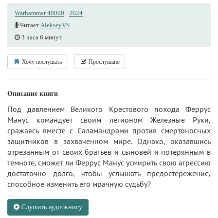
Warhammer 40000
·
2024
Читает
AlekseyVS
3 часа 6 минут
Хочу послушать
Прослушано
Описание книги
Под давлением Великого Крестового похода Феррус
Манус командует своим легионом Железные Руки,
сражаясь вместе с Саламандрами против смертоносных
защитников в захваченном мире. Однако, оказавшись
отрезанным от своих братьев и сыновей и потерянным в
темноте, сможет ли Феррус Манус усмирить свою агрессию
достаточно долго, чтобы услышать предостережение,
способное изменить его мрачную судьбу?
Слушать аудиокнигу