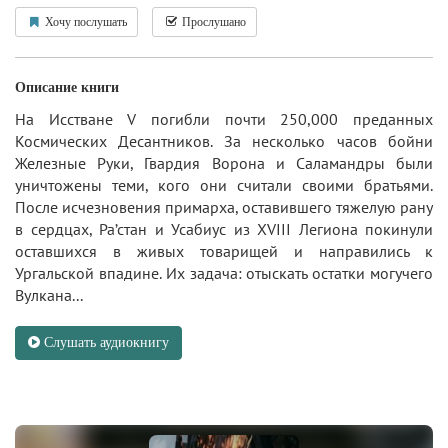
Хочу послушать
Прослушано
Описание книги
На Исстване V погибли почти 250,000 преданных
Космических Десантников. За несколько часов бойни
Железные Руки, Гвардия Ворона и Саламандры были
уничтожены теми, кого они считали своими братьями.
После исчезновения примарха, оставившего тяжелую рану
в сердцах, Ра’стан и Усабиус из XVIII Легиона покинули
оставшихся в живых товарищей и направились к
Ургальской впадине. Их задача: отыскать остатки могучего
Вулкана...
Слушать аудиокнигу