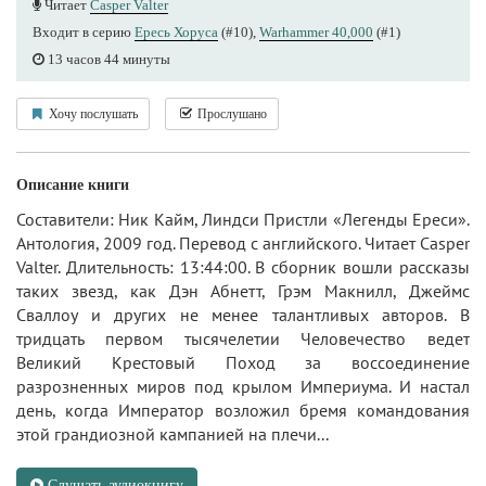
Читает
Casper Valter
Входит в серию
Ересь Хоруса
(#10),
Warhammer 40,000
(#1)
13 часов 44 минуты
Хочу послушать
Прослушано
Описание книги
Составители: Ник Кайм, Линдси Пристли «Легенды Ереси».
Антология, 2009 год. Перевод с английского. Читает Casper
Valter. Длительность: 13:44:00. В сборник вошли рассказы
таких звезд, как Дэн Абнетт, Грэм Макнилл, Джеймс
Сваллоу и других не менее талантливых авторов. В
тридцать первом тысячелетии Человечество ведет
Великий Крестовый Поход за воссоединение
разрозненных миров под крылом Империума. И настал
день, когда Император возложил бремя командования
этой грандиозной кампанией на плечи...
Слушать аудиокнигу