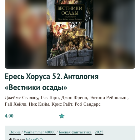
Ересь Хоруса 52. Антология
«Вестники осады»
Джеймс Сваллоу
,
Гэв Торп
,
Джон Френч
,
Энтони Рейнольдс
,
Гай Хейли
,
Ник Кайм
,
Крис Райт
,
Роб Сандерс
4.00
Война
/
Warhammer 40000
/
Боевая фантастика
·
2025
Читает
WizarDiO