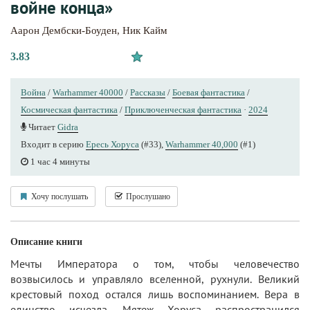
войне конца»
Аарон Дембски-Боуден
,
Ник Кайм
3.83
Война
/
Warhammer 40000
/
Рассказы
/
Боевая фантастика
/
Космическая фантастика
/
Приключенческая фантастика
·
2024
Читает
Gidra
Входит в серию
Ересь Хоруса
(#33),
Warhammer 40,000
(#1)
1 час 4 минуты
Хочу послушать
Прослушано
Описание книги
Мечты Императора о том, чтобы человечество
возвысилось и управляло вселенной, рухнули. Великий
крестовый поход остался лишь воспоминанием. Вера в
единство исчезла. Мятеж Хоруса распространился