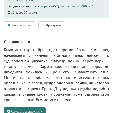
Входит в серию
Ересь Хоруса
(#52),
Warhammer 40,000
(#1)
12 часов 37 минут
Хочу послушать
Прослушано
Описание книги
Галактика горит, брат идет против брата. Кампания,
начавшаяся с измены любимого сына, движется к
судьбоносной развязке. Магистр войны берет верх —
гигантская армада Хоруса наконец достигает Терры, где
находится почитаемый Трон его ненавистного отца.
Многие пали, приближая этот час, и легенды о них,
обратившись в пепел, щедро удобрили землю, на которой
взошла и расцвела Ересь. Другие, чьи судьбы подобны
каплям в океане крови и сражений, тоже сыграли свои
крошечные роли. Все это уже не имеет...
Слушать аудиокнигу