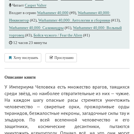
Читает
Casper Valter
Входит в серию
Warhammer 40,000
(#9),
Warhammer 40,000:
Инквизитор
(#2),
Warhammer 40,000: Антологии и сборники
(#13),
Warhammer 40,000: Саламандры
(#1),
Warhammer 40,000: Вольный
торговец
(#3),
Бойся чужого / Fear the Alien
(#1)
12 часов 23 минуты
Хочу послушать
Прослушано
Описание книги
У Империума Человека есть множество врагов, таящихся
среди звёзд, но наиболее отвратительные из них — чужие.
На каждом шагу опасные расы стремятся уничтожить
человечество — свирепые орки, прожорливые орды
тиранидов, безжалостные некроны, загадочные силы тау и
эльдаров. По всей вселенной человечество и его
защитники, космические десантники, пытаются
уничтожить ксеноугрозу. Однако всё, на что они могут