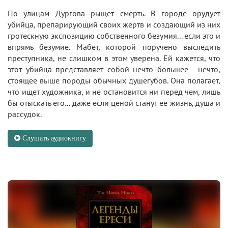
По улицам Дургова рыщет смерть. В городе орудует
убийца, препарирующий своих жертв и создающий из них
гротескную экспозицию собственного безумия... если это и
впрямь безумие. Мабет, которой поручено выследить
преступника, не слишком в этом уверена. Ей кажется, что
этот убийца представляет собой нечто большее - нечто,
стоящее выше породы обычных душегубов. Она полагает,
что ищет художника, и не остановится ни перед чем, лишь
бы отыскать его... даже если ценой станут ее жизнь, душа и
рассудок.
Слушать аудиокнигу