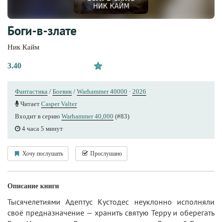
Боги-в-злате
Ник Кайм
3.40
Фантастика
/
Боевик
/
Warhammer 40000
·
2026
Читает
Casper Valter
Входит в серию
Warhammer 40,000
(#83)
4 часа 5 минут
Хочу послушать
Прослушано
Описание книги
Тысячелетиями Адептус Кустодес неуклонно исполняли
своё предназначение — хранить святую Терру и оберегать