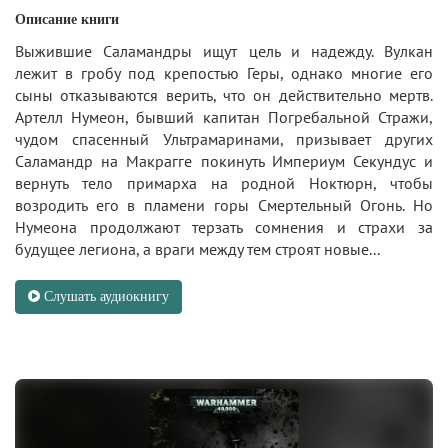
Описание книги
Выжившие Саламандры ищут цель и надежду. Вулкан
лежит в гробу под крепостью Геры, однако многие его
сыны отказываются верить, что он действительно мертв.
Артелл Нумеон, бывший капитан Погребальной Стражи,
чудом спасенный Ультрамаринами, призывает других
Саламандр на Макрагге покинуть Империум Секундус и
вернуть тело примарха на родной Ноктюрн, чтобы
возродить его в пламени горы Смертельный Огонь. Но
Нумеона продолжают терзать сомнения и страхи за
будущее легиона, а враги между тем строят новые...
Слушать аудиокнигу