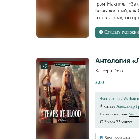
Грэм Макнилл «Закл
безжалостный, как 
готов к тому, что 
Слушать аудиокни
Антология «
#9
Кассерн Гото
3.00
Фантастика
/
Warhamm
Читает
Александр Г
Входит в серию
Warh
2 часа 27 минут
Хочу послушать