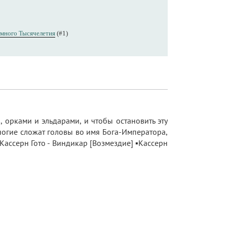
много Тысячелетия
(#1)
 орками и эльдарами, и чтобы остановить эту
ногие сложат головы во имя Бога-Императора,
Кассерн Гото - Виндикар [Возмездие] ▪️Кассерн