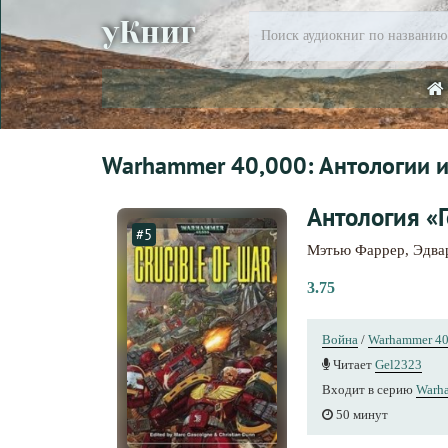
уКниг
Warhammer 40,000: Антологии и
Антология «
#5
Мэтью Фаррер
,
Эдва
3.75
Война
/
Warhammer 4
Читает
Gel2323
Входит в серию
Warh
50 минут