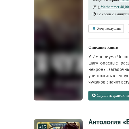
(#1),
Warhammer 40,00
12 часов 23 минут
Хочу послушать
Описание книги
У Империума Челове
шагу опасные рас
некроны, загадочны
уничтожить ксеноуг
чужаков значит вступ
Слушать аудиокни
Антология «Б
#13