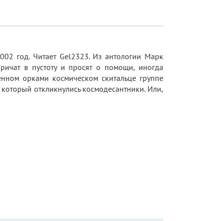
2002 год. Читает Gel2323. Из антологии Марк
 кричат в пустоту и просят о помощи, иногда
енном орками космическом скитальце группе
а который откликнулись космодесантники. Или,