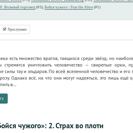
0: Вольный торговец
(#3),
Бойся чужого / Fear the Alien
(#1)
ы
Прослушано
ка есть множество врагов, таящихся среди звёзд, но наибол
ы стремятся уничтожить человечество — свирепые орки, 
е силы тау и эльдаров. По всей вселенной человечество и его
розу. Однако всё, на что они могут надеяться, это лишь ещё
ить в...
гу
ойся чужого»: 2. Страх во плоти