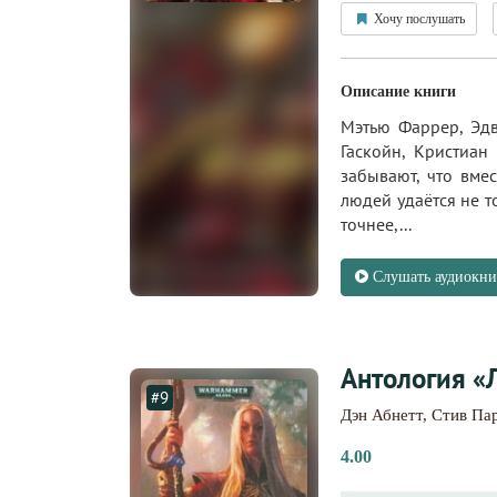
Хочу послушать
Описание книги
Мэтью Фаррер, Эдва
Гаскойн, Кристиан
забывают, что вме
людей удаётся не т
точнее,...
Слушать аудиокни
Антология «
#9
Дэн Абнетт
,
Стив Па
4.00