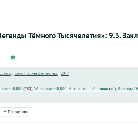
Легенды Тёмного Тысячелетия»: 9.3. За
ссказы
/
Космическая фантастика
·
2017
ammer 40,000
(#85),
Warhammer 40,000: Антологии и сборники
(#9),
Легенды Тё
Прослушано