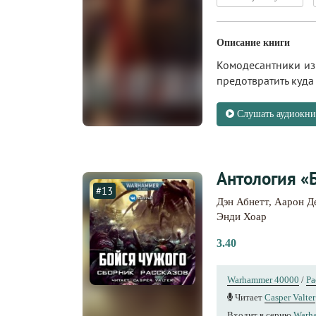
Описание книги
Комодесантники из 
предотвратить куда
Слушать аудиокни
Антология «
#13
Дэн Абнетт
,
Аарон Д
Энди Хоар
3.40
Warhammer 40000
/
Ра
Читает
Casper Valter
Входит в серию
Warh