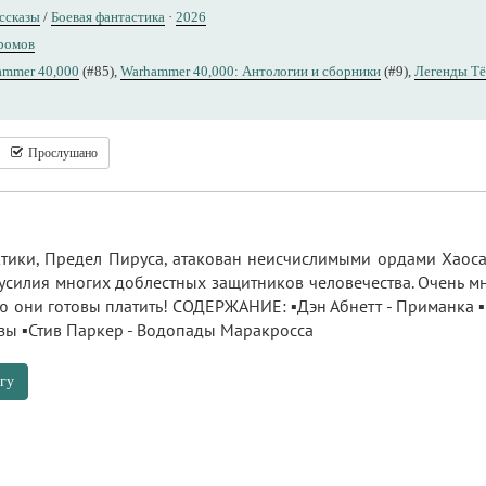
ссказы
/
Боевая фантастика
·
2026
ромов
ammer 40,000
(#85),
Warhammer 40,000: Антологии и сборники
(#9),
Легенды Тё
Прослушано
тики, Предел Пируса, атакован неисчислимыми ордами Хаоса,
усилия многих доблестных защитников человечества. Очень м
ю они готовы платить! СОДЕРЖАНИЕ: ▪️Дэн Абнетт - Приманка ▪️
ёзы ▪️Стив Паркер - Водопады Маракросса
гу