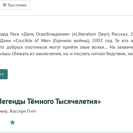
Прослушано
рд Раск «День Освобождения» («Liberation Day»). Рассказ, 
 Данн «Crucible of War» (Горнило войны), 2003 год. Те кто
сто добрых охотников могут прийти злые волки… На захвач
олько сбежать из заключения, но и послать сигнал бедствия, н
гу
Легенды Тёмного Тысячелетия»
ркер
,
Кассерн Гото