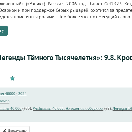
ючённый» («Узник»). Рассказ, 2006 год. Читает Gel2323. Ко
Осаркон и при поддержке Серых рыцарей, охотится за предате
придётся поменяться ролями… Тем более что этот Несущий слов
гу
Легенды Тёмного Тысячелетия»: 9.8. Кр
er 40000
·
2024
ромов
ammer 40,000
(#85),
Warhammer 40,000: Антологии и сборники
(#9),
Легенды Тё
Прослушано