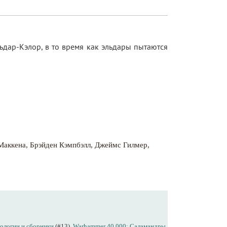
ьдар-Кэлор, в то время как эльдары пытаются
Маккена
,
Брэйден Кэмпбэлл
,
Джеймс Гилмер
,
ологии и сборники
(#13),
Warhammer 40,000: Саламандры