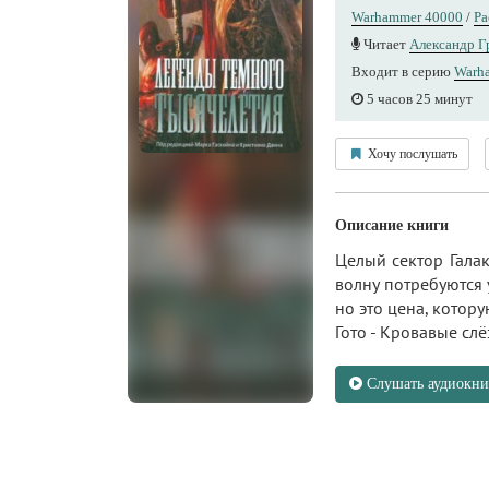
Warhammer 40000
/
Ра
Читает
Александр Г
Входит в серию
Warh
5 часов 25 минут
Хочу послушать
Описание книги
Целый сектор Галак
волну потребуются 
но это цена, котору
Гото - Кровавые сл
Слушать аудиокни