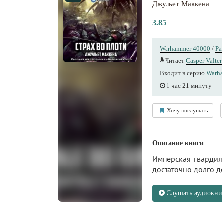
Джульет Маккена
3.85
Warhammer 40000
/
Ра
Читает
Casper Valter
Входит в серию
Warh
1 час 21 минуту
Хочу послушать
Описание книги
Имперская гвардия
достаточно долго 
Слушать аудиокни