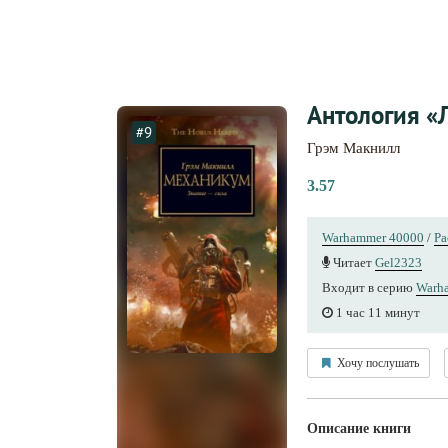
Антология «
#9
Грэм Макнилл
3.57
Warhammer 40000
/
Ра
Читает
Gel2323
Входит в серию
Warh
1 час 11 минут
Хочу послушать
Описание книги