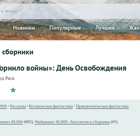
Новинки
Популярные
Лучшие
Жан
 сборники
Горнило войны»: День Освобождения
рд Раск
0000
/
Рассказы
/
Космическая фантастика
/
Приключенческая фантастика
ammer 40,000
(#85),
Warhammer 40,000: Антологии и сборники
(#5)