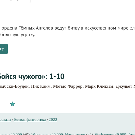
ордена Тёмных Ангелов ведут битву в искусственном мире эл
 большую угрозу.
гу
Бойся чужого»: 1-10
ембски-Боуден
,
Ник Кайм
,
Мэтью Фаррер
,
Марк Клэпхэм
,
Джульет 
ссказы
/
Боевая фантастика
·
2022
ammer 40,000
(#9),
Warhammer 40,000: Инквизитор
(#2),
Warhammer 40,000: Ант