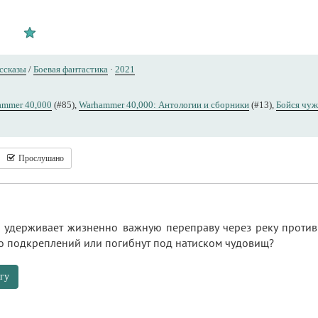
ссказы
/
Боевая фантастика
·
2021
ammer 40,000
(#85),
Warhammer 40,000: Антологии и сборники
(#13),
Бойся чужо
Прослушано
 удерживает жизненно важную переправу через реку против
до подкреплений или погибнут под натиском чудовищ?
гу