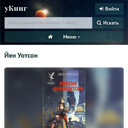
уКниг
Войти
Искать
Меню
Йен Уотсон