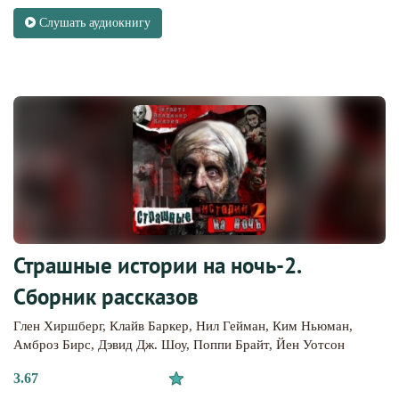
Слушать аудиокнигу
Страшные истории на ночь-2.
Сборник рассказов
Глен Хиршберг
,
Клайв Баркер
,
Нил Гейман
,
Ким Ньюман
,
Амброз Бирс
,
Дэвид Дж. Шоу
,
Поппи Брайт
,
Йен Уотсон
3.67