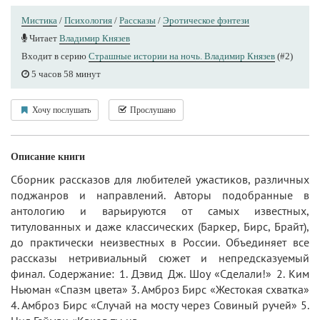
Мистика
/
Психология
/
Рассказы
/
Эротическое фэнтези
Читает
Владимир Князев
Входит в серию
Страшные истории на ночь. Владимир Князев
(#2)
5 часов 58 минут
Хочу послушать
Прослушано
Описание книги
Сборник рассказов для любителей ужастиков, различных
поджанрoв и направлений. Авторы подобранные в
антологию и варьируются от самых известных,
титулованных и даже классических (Баркер, Бирс, Брайт),
до практически неизвестных в России. Объединяет все
рассказы нетривиальный сюжет и непредсказуемый
финал. Содержание: 1. Дэвид Дж. Шоу «Сделали!» 2. Ким
Ньюман «Спазм цвета» 3. Амброз Бирс «Жестокая схватка»
4. Амброз Бирс «Случай на мосту через Совиный ручей» 5.