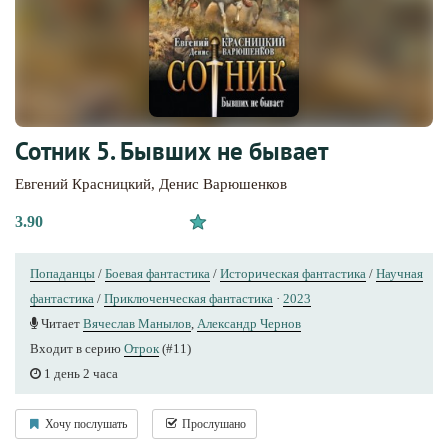
Сотник 5. Бывших не бывает
Евгений Красницкий
,
Денис Варюшенков
3.90
Попаданцы
/
Боевая фантастика
/
Историческая фантастика
/
Научная
фантастика
/
Приключенческая фантастика
·
2023
Читает
Вячеслав Манылов
,
Александр Чернов
Входит в серию
Отрок
(#11)
1 день 2 часа
Хочу послушать
Прослушано