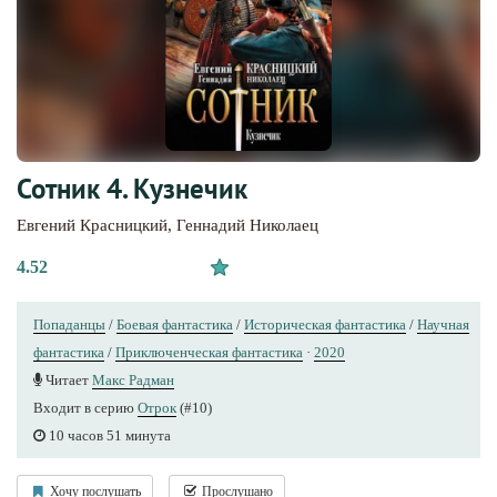
Сотник 4. Кузнечик
Евгений Красницкий
,
Геннадий Николаец
4.52
Попаданцы
/
Боевая фантастика
/
Историческая фантастика
/
Научная
фантастика
/
Приключенческая фантастика
·
2020
Читает
Макс Радман
Входит в серию
Отрок
(#10)
10 часов 51 минута
Хочу послушать
Прослушано