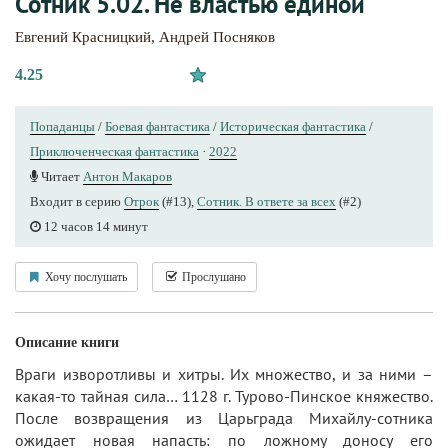
Сотник 5.02. Не властью единой
Евгений Красницкий
,
Андрей Посняков
4.25
Попаданцы
/
Боевая фантастика
/
Историческая фантастика
/
Приключенческая фантастика
·
2022
Читает
Антон Макаров
Входит в серию
Отрок
(#13),
Сотник. В ответе за всех
(#2)
12 часов 14 минут
Хочу послушать
Прослушано
Описание книги
Враги изворотливы и хитры. Их множество, и за ними –
какая-то тайная сила… 1128 г. Турово-Пинское княжество.
После возвращения из Царьграда Михайлу-сотника
ожидает новая напасть: по ложному доносу его