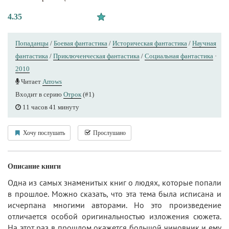
4.35
Попаданцы
/
Боевая фантастика
/
Историческая фантастика
/
Научная
фантастика
/
Приключенческая фантастика
/
Социальная фантастика
·
2010
Читает
Arrows
Входит в серию
Отрок
(#1)
11 часов 41 минуту
Хочу послушать
Прослушано
Описание книги
Одна из самых знаменитых книг о людях, которые попали
в прошлое. Можно сказать, что эта тема была исписана и
исчерпана многими авторами. Но это произведение
отличается особой оригинальностью изложения сюжета.
На этот раз в прошлом окажется большой чиновник и ему