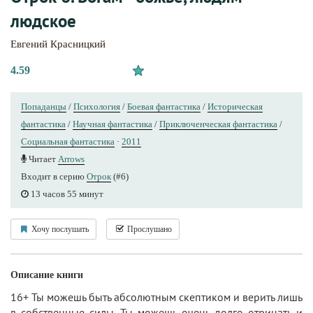
людское
Евгений Красницкий
4.59
Попаданцы
/
Психология
/
Боевая фантастика
/
Историческая
фантастика
/
Научная фантастика
/
Приключенческая фантастика
/
Социальная фантастика
·
2011
Читает
Arrows
Входит в серию
Отрок
(#6)
13 часов 55 минут
Хочу послушать
Прослушано
Описание книги
16+ Ты можешь быть абсолютным скептиком и верить лишь
в собственные силы. Ты можешь очень долго отрицать и