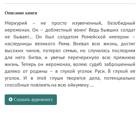
Описание книги
Меркурий – не просто изувеченный, безобидный
иеромонах. Он – доблестный воин! Ведь бывших солдат
не бывает… Он был солдатом Ромейской империи –
наследницы великого Рима. Воевал всю жизнь, достиг
высоких чинов, потерял семью, но случилась последняя
для него битва, и увечье перечеркнуло всю прежнюю
жизнь. Теперь он иеромонах, волею судеб заброшенный
далеко от родины – в глухой уголок Руси. В глухой её
уголок. И в этой глуши творятся дела, потенциально
способные повлиять на всю ойкумену. ...
Слушать аудиокнигу