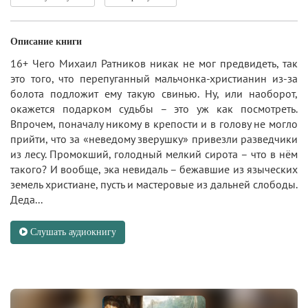
Описание книги
16+ Чего Михаил Ратников никак не мог предвидеть, так
это того, что перепуганный мальчонка-христианин из-за
болота подложит ему такую свинью. Ну, или наоборот,
окажется подарком судьбы – это уж как посмотреть.
Впрочем, поначалу никому в крепости и в голову не могло
прийти, что за «неведому зверушку» привезли разведчики
из лесу. Промокший, голодный мелкий сирота – что в нём
такого? И вообще, эка невидаль – бежавшие из языческих
земель христиане, пусть и мастеровые из дальней слободы.
Деда...
Слушать аудиокнигу