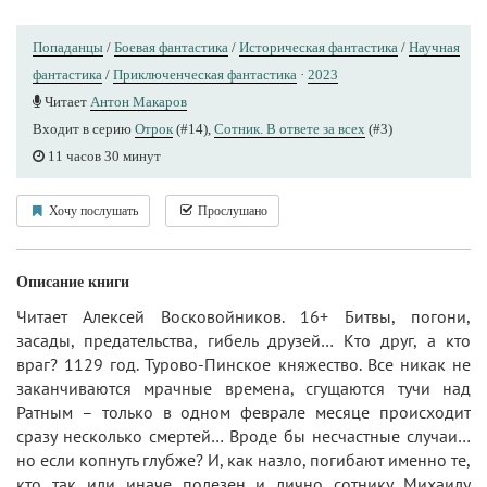
Попаданцы
/
Боевая фантастика
/
Историческая фантастика
/
Научная
фантастика
/
Приключенческая фантастика
·
2023
Читает
Антон Макаров
Входит в серию
Отрок
(#14),
Сотник. В ответе за всех
(#3)
11 часов 30 минут
Хочу послушать
Прослушано
Описание книги
Читает Алексей Восковойников. 16+ Битвы, погони,
засады, предательства, гибель друзей… Кто друг, а кто
враг? 1129 год. Турово-Пинское княжество. Все никак не
заканчиваются мрачные времена, сгущаются тучи над
Ратным – только в одном феврале месяце происходит
сразу несколько смертей… Вроде бы несчастные случаи…
но если копнуть глубже? И, как назло, погибают именно те,
кто так или иначе полезен и лично сотнику Михаилу