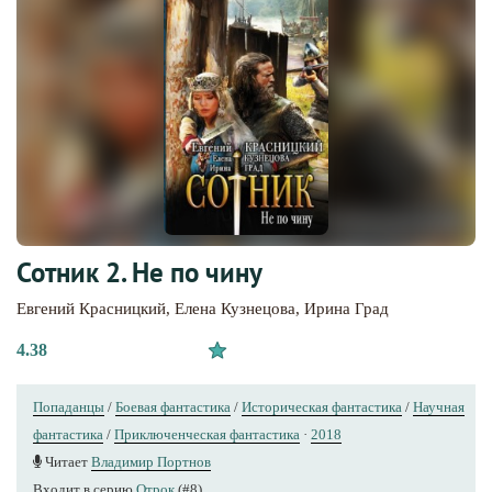
Сотник 2. Не по чину
Евгений Красницкий
,
Елена Кузнецова
,
Ирина Град
4.38
Попаданцы
/
Боевая фантастика
/
Историческая фантастика
/
Научная
фантастика
/
Приключенческая фантастика
·
2018
Читает
Владимир Портнов
Входит в серию
Отрок
(#8)