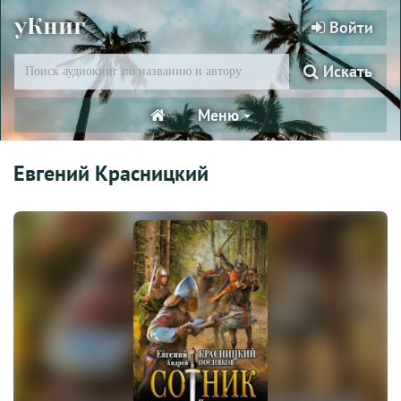
уКниг
Войти
Искать
Меню
Евгений Красницкий