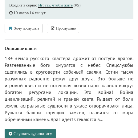
Входит в серию
Играть, чтобы жить
(#5)
10 часов 14 минут
Хочу послушать
Прослушано
Описание книги
18+ Земля русского кластера дрожит от поступи врагов.
Разгневанные боги хмурятся с небес. Спецслужбы
сцепились в круговерти собачьей свалки. Сотни тысяч
разумных радостно режут друг друга. Это больше не
игровой квест и не потешная возня пары кланов вокруг
богатой ресурсами локации. Это война! Война
цивилизаций, религий и граней света. Рыдает от боли
земля, астральные сущности в ужасе отворачивают лица.
Рушатся башни горящих замков, плавится от жара
обреченный камень. Враг идет! Стекаются в...
Слушать аудиокнигу