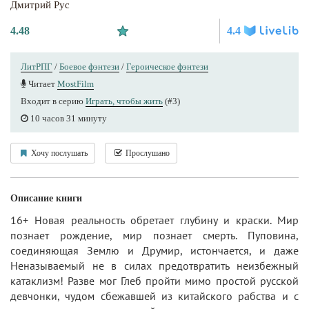
Дмитрий Рус
4.48
4.4
ЛитРПГ
/
Боевое фэнтези
/
Героическое фэнтези
Читает
MostFilm
Входит в серию
Играть, чтобы жить
(#3)
10 часов 31 минуту
Хочу послушать
Прослушано
Описание книги
16+ Новая реальность обретает глубину и краски. Мир
познает рождение, мир познает смерть. Пуповина,
соединяющая Землю и Друмир, истончается, и даже
Неназываемый не в силах предотвратить неизбежный
катаклизм! Разве мог Глеб пройти мимо простой русской
девчонки, чудом сбежавшей из китайского рабства и с