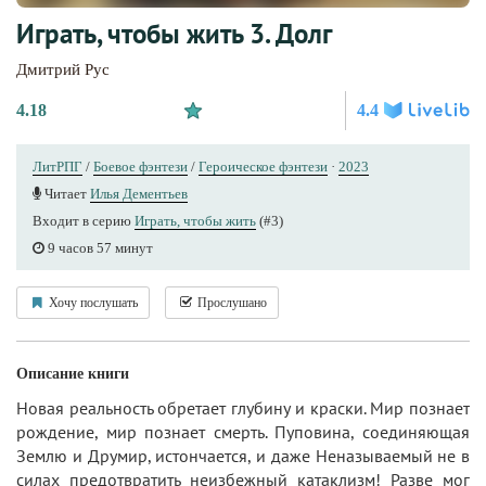
Играть, чтобы жить 3. Долг
Дмитрий Рус
4.18
4.4
ЛитРПГ
/
Боевое фэнтези
/
Героическое фэнтези
·
2023
Читает
Илья Дементьев
Входит в серию
Играть, чтобы жить
(#3)
9 часов 57 минут
Хочу послушать
Прослушано
Описание книги
Новая реальность обретает глубину и краски. Мир познает
рождение, мир познает смерть. Пуповина, соединяющая
Землю и Друмир, истончается, и даже Неназываемый не в
силах предотвратить неизбежный катаклизм! Разве мог