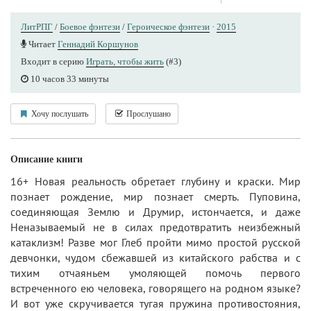
ЛитРПГ
/
Боевое фэнтези
/
Героическое фэнтези
·
2015
Читает
Геннадий Коршунов
Входит в серию
Играть, чтобы жить
(#3)
10 часов 33 минуты
Хочу послушать
Прослушано
Описание книги
16+ Новая реальность обретает глубину и краски. Мир
познает рождение, мир познает смерть. Пуповина,
соединяющая Землю и Друмир, истончается, и даже
Неназываемый не в силах предотвратить неизбежный
катаклизм! Разве мог Глеб пройти мимо простой русской
девчонки, чудом сбежавшей из китайского рабства и с
тихим отчаяньем умоляющей помочь первого
встреченного ею человека, говорящего на родном языке?
И вот уже скручивается тугая пружина противостояния,