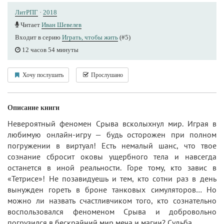
ЛитРПГ
·
2018
Читает
Иван Шевелев
Входит в серию
Играть, чтобы жить
(#5)
12 часов 54 минуты
Хочу послушать
Прослушано
Описание книги
Невероятный феномен Срыва всколыхнул мир. Играя в
любимую онлайн-игру — будь осторожен при полном
погружении в виртуал! Есть немалый шанс, что твое
сознание сбросит оковы ущербного тела и навсегда
останется в иной реальности. Горе тому, кто завис в
«Тетрисе»! Не позавидуешь и тем, кто сотни раз в день
вынужден гореть в броне танковых симуляторов… Но
можно ли назвать счастливчиком того, кто сознательно
воспользовался феноменом Срыва и добровольно
погрузился в бескрайний мир меча и магии? Судьба...