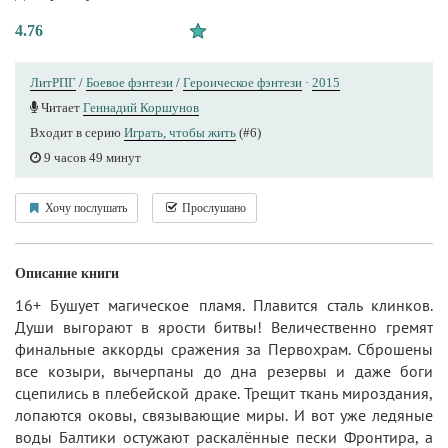
4.76
ЛитРПГ
/
Боевое фэнтези
/
Героическое фэнтези
·
2015
Читает
Геннадий Коршунов
Входит в серию
Играть, чтобы жить
(#6)
9 часов 49 минут
Хочу послушать
Прослушано
Описание книги
16+ Бушует магическое пламя. Плавится сталь клинков.
Души выгорают в ярости битвы! Величественно гремят
финальные аккорды сражения за Первохрам. Сброшены
все козыри, вычерпаны до дна резервы и даже боги
сцепились в плебейской драке. Трещит ткань мироздания,
лопаются оковы, связывающие миры. И вот уже ледяные
воды Балтики остужают раскалённые пески Фронтира, а