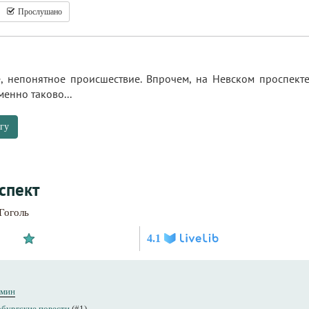
Прослушано
е, непонятное происшествие. Впрочем, на Невском проспек
менно таково...
гу
спект
Гоголь
4.1
хмин
бургские повести
(#1)