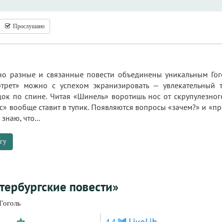
Прослушано
о разные и связанные повести объединены уникальным Гог
трет» можно с успехом экранизировать — увлекательный т
ок по спине. Читая «Шинель» воротишь нос от скрупулезно
с» вообще ставит в тупик. Появляются вопросы «зачем?» и «пр
знаю, что...
гу
тербургские повести»
Гоголь
4.4