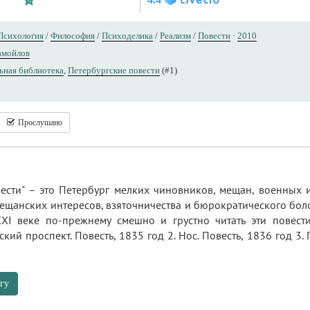
Психология
/
Философия
/
Психоделика
/
Реализм
/
Повести
·
2010
амойлов
ьная библиотека
,
Петербургские повести
(#1)
Прослушано
вести" – это Петербург мелких чиновников, мещан, военных
мещанских интересов, взяточничества и бюрократического бол
XXI веке по-прежнему смешно и грустно читать эти повес
кий проспект. Повесть, 1835 год 2. Нос. Повесть, 1836 год 3. 
гу