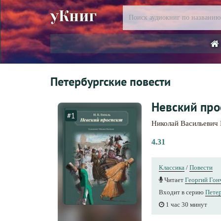
уКниг
Петербургские повести
Невский про
#1
Николай Васильевич 
4.31
Классика
/
Повести
Читает
Георгий Гон
Входит в серию
Петер
1 час 30 минут