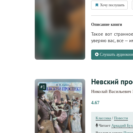
Хочу послушать
Описание книги
Такое вот странно
уверяю вас, все — и
Слушать аудиокни
Невский про
#1
Николай Васильевич 
4.67
Классика
/
Повести
Читает
Аркадий Бу
Входит в серию
Петер