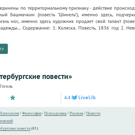
ъединены по территориальному признаку - действие происход
ый Башмачкин (повесть "Шинель"), именно здесь, подчерк
изнь нос, именно здесь художник продает свой талант (пове
адежды... Содержание: 1. Коляска. Повесть, 1836 год 2. Нев
гу
тербургские повести»
Гоголь
4.4
Психология
/
Философия
/
Психоделика
/
Реализм
/
Повести
новский
бургские повести
(#1)