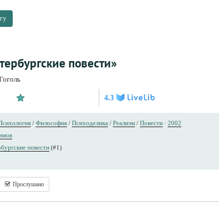
гу
тербургские повести»
Гоголь
4.3
Психология
/
Философия
/
Психоделика
/
Реализм
/
Повести
·
2002
имов
бургские повести
(#1)
Прослушано