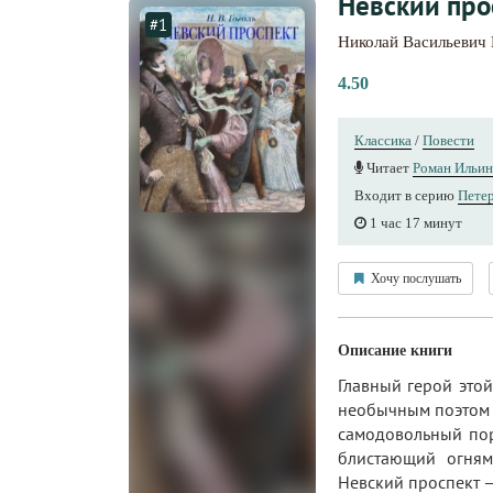
Невский про
#1
Николай Васильевич 
4.50
Классика
/
Повести
Читает
Роман Ильин
Входит в серию
Петер
1 час 17 минут
Хочу послушать
Описание книги
Главный герой это
необычным поэтом 
самодовольный пор
блистающий огням
Невский проспект — 