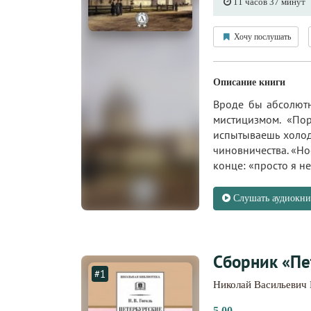
11 часов 37 минут
Хочу послушать
Описание книги
Вроде бы абсолютн
мистицизмом. «Пор
испытываешь холод
чиновничества. «Но
конце: «просто я не 
Слушать аудиокни
Сборник «Пе
#1
Николай Васильевич 
5.00