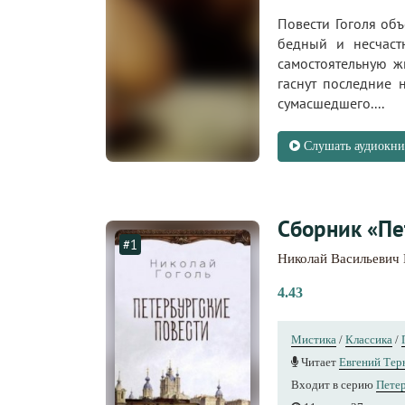
Повести Гоголя об
бедный и несчастн
самостоятельную ж
гаснут последние н
сумасшедшего....
Слушать аудиокни
Сборник «Пе
#1
Николай Васильевич 
4.43
Мистика
/
Классика
/
Читает
Евгений Тер
Входит в серию
Петер