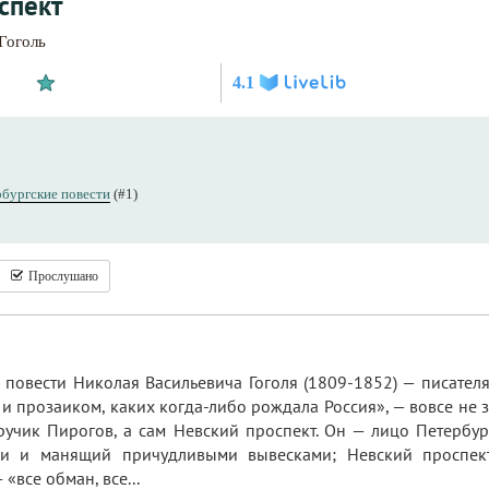
спект
Гоголь
4.1
бургские повести
(#1)
Прослушано
й повести Николая Васильевича Гоголя (1809-1852) — писате
и прозаиком, каких когда-либо рождала Россия», — вовсе не
учик Пирогов, а сам Невский проспект. Он — лицо Петербург
и и манящий причудливыми вывесками; Невский проспект
«все обман, все...