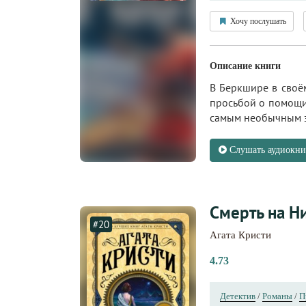
Хочу послушать
Описание книги
В Беркшире в своё
просьбой о помощи,
самым необычным за
Слушать аудиокни
Смерть на Н
#20
Агата Кристи
4.73
Детектив
/
Романы
/
П