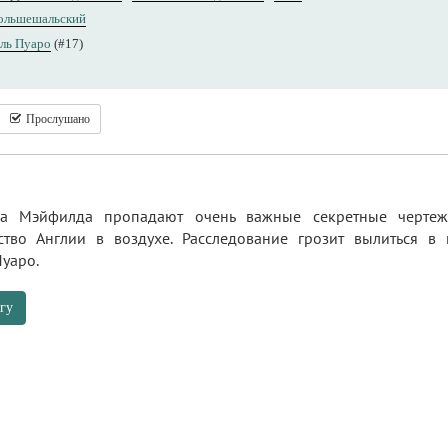
ольшешальский
ль Пуаро
(#17)
Прослушано
да Мэйфилда пропадают очень важные секретные чертеж
ство Англии в воздухе. Расследование грозит вылиться в
уаро.
гу