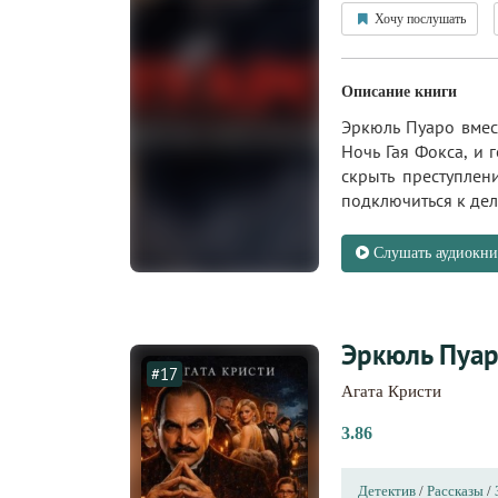
Хочу послушать
Описание книги
Эркюль Пуаро вмес
Ночь Гая Фокса, и 
скрыть преступлен
подключиться к дел
Слушать аудиокни
Эркюль Пуар
#17
Агата Кристи
3.86
Детектив
/
Рассказы
/