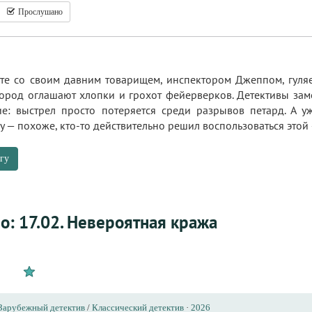
Прослушано
те со своим давним товарищем, инспектором Джеппом, гуля
город оглашают хлопки и грохот фейерверков. Детективы зам
ие: выстрел просто потеряется среди разрывов петард. А
у — похоже, кто-то действительно решил воспользоваться этой
гу
о: 17.02. Невероятная кража
Зарубежный детектив
/
Классический детектив
·
2026