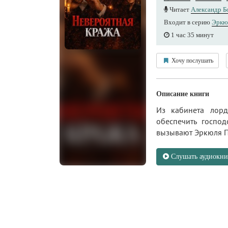
Читает
Александр Б
Входит в серию
Эркю
1 час 35 минут
Хочу послушать
Описание книги
Из кабинета лор
обеспечить господ
вызывают Эркюля П
Слушать аудиокни