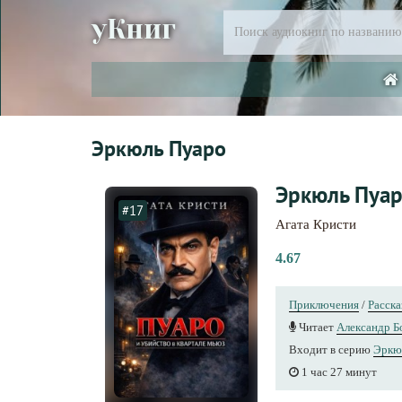
уКниг
Эркюль Пуаро
Эркюль Пуар
#17
Агата Кристи
4.67
Приключения
/
Расск
Читает
Александр Б
Входит в серию
Эркю
1 час 27 минут