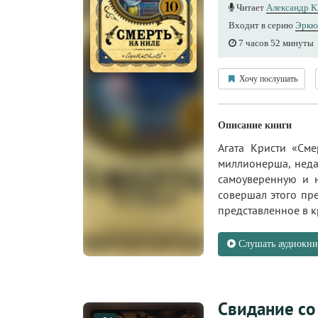
Читает
Александр 
Входит в серию
Эркю
7 часов 52 минуты
Хочу послушать
Описание книги
Агата Кристи «Сме
миллионерша, неда
самоуверенную и 
совершал этого пр
представленное в кр
Слушать аудиокни
Свидание со