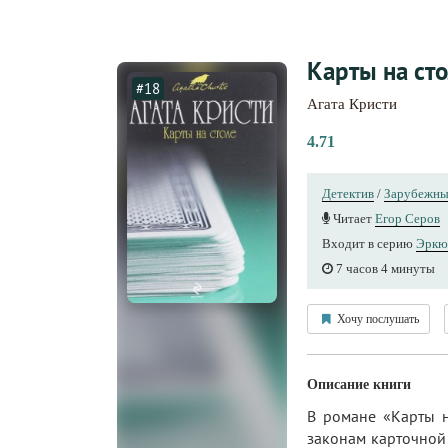
Карты на ст
#18
Агата Кристи
4.71
Детектив
/
Зарубежны
Читает
Егор Серов
Входит в серию
Эркю
7 часов 4 минуты
Хочу послушать
Описание книги
В романе «Карты н
законам карточной