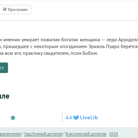
Прослушано
м имении умирает пожилая богатая женщина — леди Арунделл.
 пришедшее с некоторым опозданием. Эркюль Пуаро берётся за
 всю его практику свидетелем, псом Бобом.
гу
иле
4.4
риключения
/
Зарубежный детектив
/
Классический детектив
·
2018