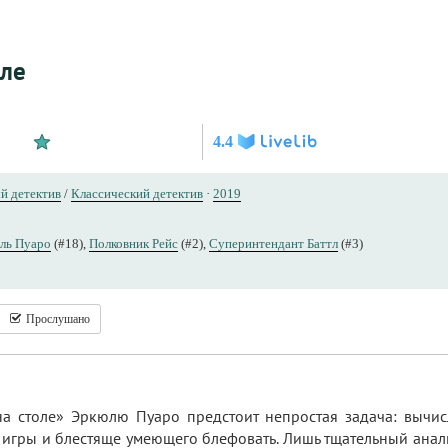
оле
4.4
й детектив
/
Классический детектив
·
2019
ль Пуаро
(#18),
Полковник Рейс
(#2),
Суперинтендант Баттл
(#3)
Прослушано
а столе» Эркюлю Пуаро предстоит непростая задача: вычис
 игры и блестяще умеющего блефовать. Лишь тщательный анал