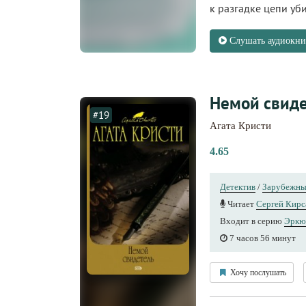
к разгадке цепи у
Слушать аудиокни
Немой свиде
#19
Агата Кристи
4.65
Детектив
/
Зарубежны
Читает
Сергей Кирс
Входит в серию
Эркю
7 часов 56 минут
Хочу послушать