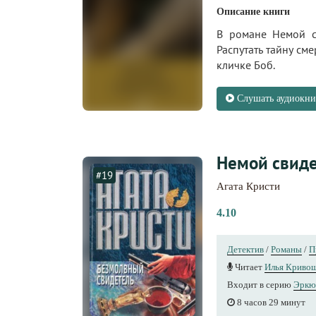
Описание книги
В романе Немой с
Распутать тайну см
кличке Боб.
Слушать аудиокни
Немой свиде
#19
Агата Кристи
4.10
Детектив
/
Романы
/
П
Читает
Илья Криво
Входит в серию
Эркю
8 часов 29 минут