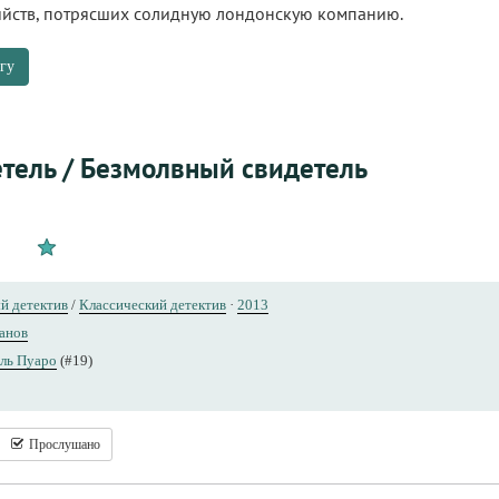
бийств, потрясших солидную лондонскую компанию.
гу
тель / Безмолвный свидетель
й детектив
/
Классический детектив
·
2013
анов
ль Пуаро
(#19)
Прослушано