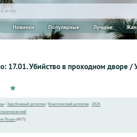
Новинки
Популярные
Лучшие
Жан
о: 17.01. Убийство в проходном дворе /
азы
/
Зарубежный детектив
/
Классический детектив
·
2026
ольшешальский
ль Пуаро
(#17)