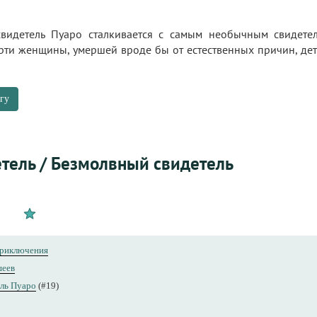
видетель Пуаро сталкивается с самым необычным свидетел
ерти женщины, умершей вроде бы от естественных причин, де
гу
тель / Безмолвный свидетель
риключения
шеев
ль Пуаро
(#19)