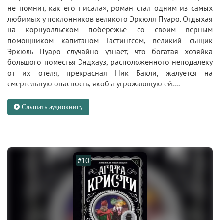
не помнит, как его писала», роман стал одним из самых
любимых у поклонников великого Эркюля Пуаро. Отдыхая
на корнуолльском побережье со своим верным
помощником капитаном Гастингсом, великий сыщик
Эркюль Пуаро случайно узнает, что богатая хозяйка
большого поместья Эндхауз, расположенного неподалеку
от их отеля, прекрасная Ник Бакли, жалуется на
смертельную опасность, якобы угрожающую ей....
Слушать аудиокнигу
#10