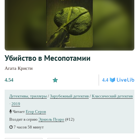
Убийство в Месопотамии
Агата Кристи
4.54
4.4
Детективы, триллеры
/
Зарубежный детектив
/
Классический детектив
·
2019
Читает
Егор Серов
Входит в серию
Эркюль Пуаро
(#12)
7 часов 58 минут