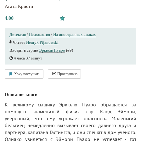
Агата Кристи
4.00
Детектив
/
Психология
/
На иностранных языках
Читает
Henryk Pijanowski
Входит в серию
Эркюль Пуаро
(#9)
4 часа 37 минут
Хочу послушать
Прослушано
Описание книги
К великому сыщику Эркюлю Пуаро обращается за
помощью знаменитый физик сэр Клод Эймори,
уверенный, что ему угрожает опасность. Маленький
бельгиец немедленно вызывает своего давнего друга и
партнера, капитана Гастингса, и они спешат в дом ученого.
Однако увидеться с Эймори Пуаро не успевает - тот