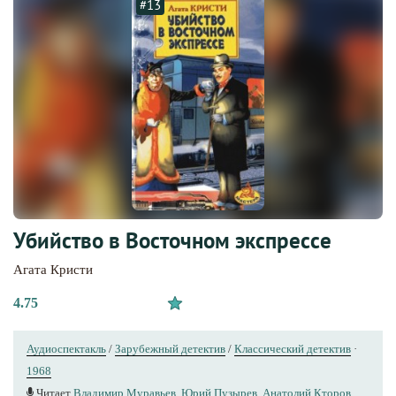
#13
Убийство в Восточном экспрессе
Агата Кристи
4.75
Аудиоспектакль
/
Зарубежный детектив
/
Классический детектив
·
1968
Читает
Владимир Муравьев
,
Юрий Пузырев
,
Анатолий Кторов
,