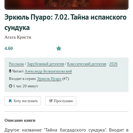
Эркюль Пуаро: 7.02. Тайна испанского
сундука
Агата Кристи
4.60
Рассказы
/
Зарубежный детектив
/
Классический детектив
·
2026
Читает
Александр Большешальский
Входит в серию
Эркюль Пуаро
(#7)
1 час 20 минут
Хочу послушать
Прослушано
Описание книги
Другое название "Тайна багдадского сундука". Входит в