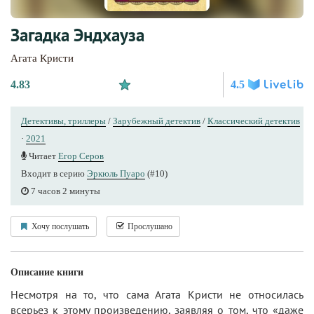
Загадка Эндхауза
Агата Кристи
4.83
4.5
Детективы, триллеры
/
Зарубежный детектив
/
Классический детектив
·
2021
Читает
Егор Серов
Входит в серию
Эркюль Пуаро
(#10)
7 часов 2 минуты
Хочу послушать
Прослушано
Описание книги
Несмотря на то, что сама Агата Кристи не относилась
всерьез к этому произведению, заявляя о том, что «даже