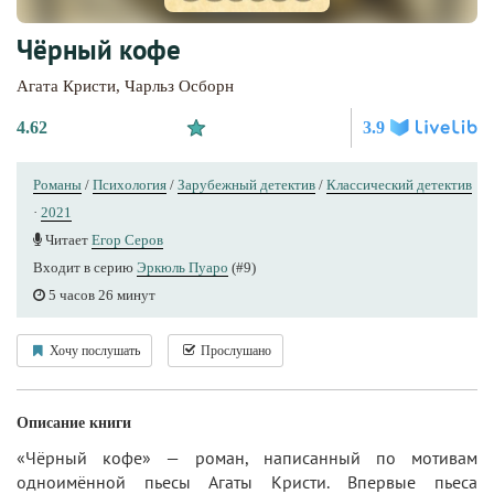
Чёрный кофе
Агата Кристи
,
Чарльз Осборн
4.62
3.9
Романы
/
Психология
/
Зарубежный детектив
/
Классический детектив
·
2021
Читает
Егор Серов
Входит в серию
Эркюль Пуаро
(#9)
5 часов 26 минут
Хочу послушать
Прослушано
Описание книги
«Чёрный кофе» — роман, написанный по мотивам
одноимённой пьесы Агаты Кристи. Впервые пьеса