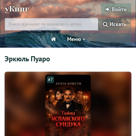
уКниг
Войти
Искать
Меню
Эркюль Пуаро
#7