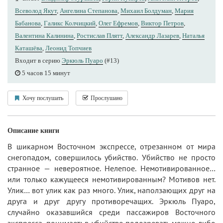
Всеволод Якут
,
Ангелина Степанова
,
Михаил Болдуман
,
Мария
Бабанова
,
Галикс Колчицкий
,
Олег Ефремов
,
Виктор Петров
,
Валентина Калинина
,
Ростислав Плятт
,
Александр Лазарев
,
Наталья
Каташёва
,
Леонид Топчиев
Входит в серию
Эркюль Пуаро
(#13)
5 часов 15 минут
Хочу послушать
Прослушано
Описание книги
В шикарном Восточном экспрессе, отрезанном от мира
снегопадом, совершилось убийство. Убийство не просто
странное — невероятное. Нелепое. Немотивированное…
или только кажущееся немотивированным? Мотивов нет.
Улик… вот улик как раз много. Улик, наползающих друг на
друга и друг другу противоречащих. Эркюль Пуаро,
случайно оказавшийся среди пассажиров Восточного