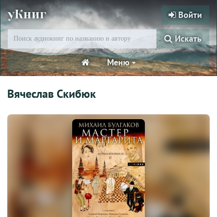
уКниг
Войти
Искать
Меню
Вячеслав Скибюк