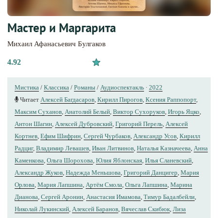
Мастер и Маргарита
Михаил Афанасьевич Булгаков
4.92
Мистика
/
Классика
/
Романы
/
Аудиоспектакль
·
2022
Читает
Алексей Багдасаров
,
Кирилл Пирогов
,
Ксения Раппопорт
,
Максим Суханов
,
Анатолий Белый
,
Виктор Сухоруков
,
Игорь Яцко
,
Антон Шагин
,
Алексей Дубровский
,
Григорий Перель
,
Алексей
Кортнев
,
Ефим Шифрин
,
Сергей Чурбаков
,
Александр Усов
,
Кирилл
Радциг
,
Владимир Левашев
,
Иван Литвинов
,
Наталья Казначеева
,
Анна
Каменкова
,
Ольга Шорохова
,
Юлия Яблонская
,
Илья Сланевский
,
Александр Жуков
,
Надежда Меньшова
,
Григорий Данцигер
,
Мария
Орлова
,
Мария Лапшина
,
Артём Смола
,
Ольга Лапшина
,
Марина
Дианова
,
Сергей Аронин
,
Анастасия Имамова
,
Тимур Бадалбейли
,
Николай Лукинский
,
Алексей Баранов
,
Вячеслав Скибюк
,
Лиза