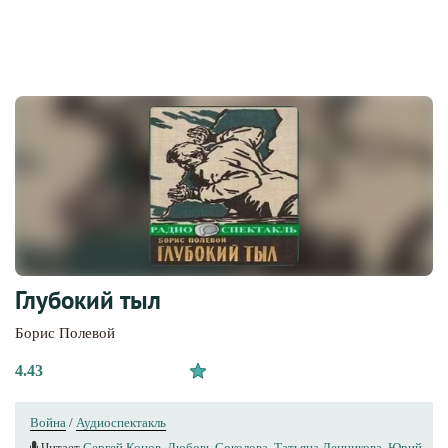
Глубокий тыл
Борис Полевой
4.43
Война
/
Аудиоспектакль
Читает
Сергей Конов
,
Любовь Соколова
,
Татьяна Ленникова
,
Юрий