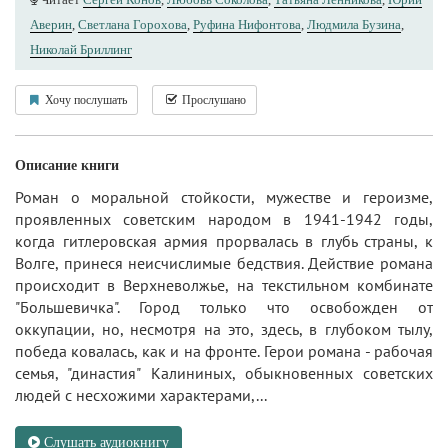
Аверин
,
Светлана Горохова
,
Руфина Нифонтова
,
Людмила Бузина
,
Николай Бриллинг
Хочу послушать
Прослушано
Описание книги
Роман о моральной стойкости, мужестве и героизме,
проявленных советским народом в 1941-1942 годы,
когда гитлеровская армия прорвалась в глубь страны, к
Волге, принеся неисчислимые бедствия. Действие романа
происходит в Верхневолжье, на текстильном комбинате
"Большевичка". Город только что освобожден от
оккупации, но, несмотря на это, здесь, в глубоком тылу,
победа ковалась, как и на фронте. Герои романа - рабочая
семья, "династия" Калининых, обыкновенных советских
людей с несхожими характерами,...
Слушать аудиокнигу