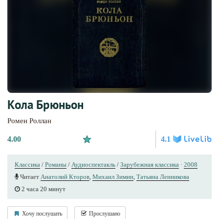
Кола Брюньон
Ромен Роллан
4.00
4.1
Классика
/
Романы
/
Аудиоспектакль
/
Зарубежная классика
·
2008
Читает
Анатолий Кторов
,
Михаил Зимин
,
Татьяна Ленникова
2 часа 20 минут
Хочу послушать
Прослушано