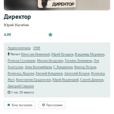
Директор
Юрий Нагибин
4.00
Аудиоспектакль
·
1968
Читает
Вячеслав Невинный
,
Юрий Пузырев
,
Владимир Муравьев
,
Рогволд Суховерко
,
Михаил Болдуман
,
Татьяна Ленникова
,
Лев
Золотухин
,
Анна Коломийцева
,
Г. Киндинова
,
Виктор Петров
,
Всеволод Абдулов
,
Евгений Киндинов
,
Анатолий Кторов
,
Всеволод
Якут
,
Константин Градополов
,
Юрий Недзвецкий
,
Сергей Данилов
,
Дмитрий Симуков
1 час 20 минуту
Хочу послушать
Прослушано