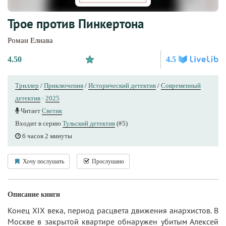
Трое против Пинкертона
Роман Елиава
4.50
4.5
Триллер
/
Приключения
/
Исторический детектив
/
Современный
детектив
·
2025
Читает
Светик
Входит в серию
Тульский детектив
(#5)
6 часов 2 минуты
Хочу послушать
Прослушано
Описание книги
Конец ХIX века, период расцвета движения анархистов. В
Москве в закрытой квартире обнаружен убитым Алексей