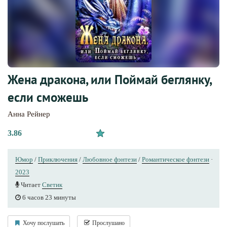
Жена дракона, или Поймай беглянку,
если сможешь
Анна Рейнер
3.86
Юмор
/
Приключения
/
Любовное фэнтези
/
Романтическое фэнтези
·
2023
Читает
Светик
6 часов 23 минуты
Хочу послушать
Прослушано