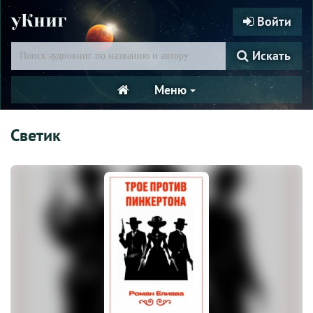
уКниг
Войти
Искать
Меню
Светик