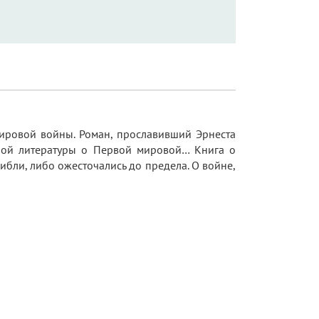
мировой войны. Роман, прославивший Эрнеста
ной литературы о Первой мировой… Книга о
бли, либо ожесточались до предела. О войне,