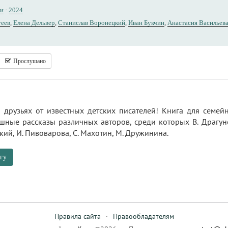
ки
·
2024
геев
,
Елена Дельвер
,
Станислав Воронецкий
,
Иван Букчин
,
Анастасия Васильев
Прослушано
и друзьях от известных детских писателей! Книга для семе
ные рассказы различных авторов, среди которых В. Драгунски
кий, И. Пивоварова, С. Махотин, М. Дружинина.
гу
Правила сайта
·
Правообладателям