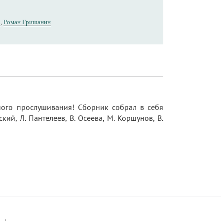
а
,
Роман Гришанин
йного прослушивания! Сборник собрал в себя
й, Л. Пантелеев, В. Осеева, М. Коршунов, В.