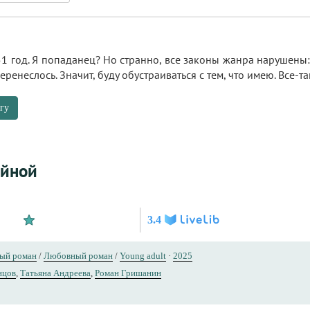
1 год. Я попаданец? Но странно, все законы жанра нарушены:
еренеслось. Значит, буду обустраиваться с тем, что имею. Все-т
гу
айной
3.4
ый роман
/
Любовный роман
/
Young adult
·
2025
нцов
,
Татьяна Андреева
,
Роман Гришанин