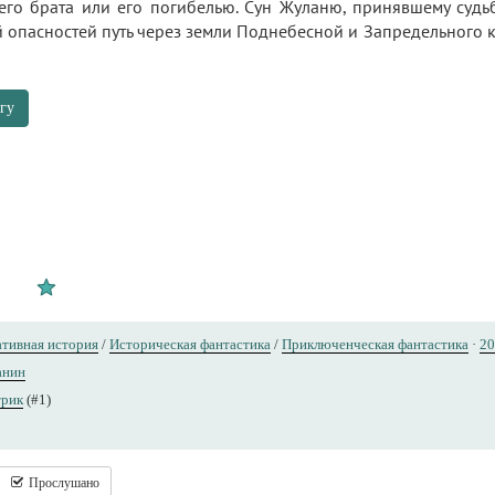
го брата или его погибелью. Сун Жуланю, принявшему судьб
опасностей путь через земли Поднебесной и Запредельного кр
гу
тивная история
/
Историческая фантастика
/
Приключенческая фантастика
·
20
анин
трик
(#1)
Прослушано