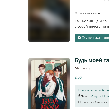
Описание книги
16+ Больница и 195
с собой ничего не п
Слушать аудиокни
Будь моей т
Марта Лу
2.50
Современный любовн
Читает
Андрей Оди
6 часов 23 минуты