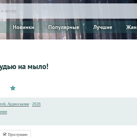
Новинки
Популярные
Лучшие
Жан
удью на мыло!
тей, Аудиосказки
·
2026
анин
Прослушано