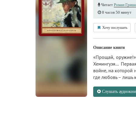
Читает
Роман Гриш
8 часов 50 минут
Хочу послушать
Описание книги
«Прощай, оружие!»
Хемингуэя… Первая
войне, на которой 
где любовь – лишь 
Слушать аудиокни