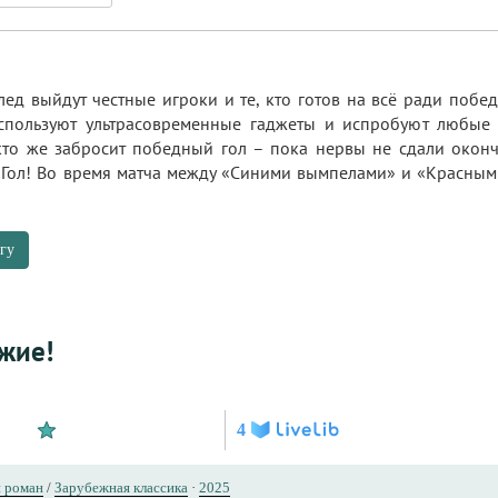
 лед выйдут честные игроки и те, кто готов на всё ради поб
спользуют ультрасовременные гаджеты и испробуют любые у
 кто же забросит победный гол – пока нервы не сдали оконч
Гол! Во время матча между «Синими вымпелами» и «Красным
гу
жие!
4
 роман
/
Зарубежная классика
·
2025