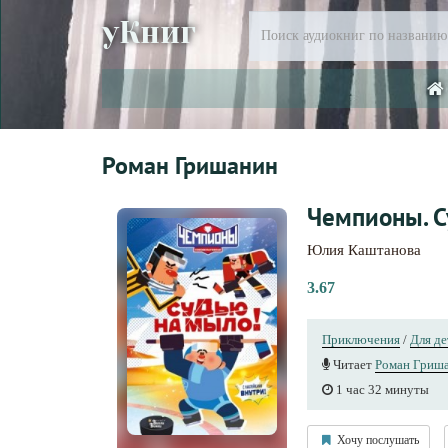
уКниг
Роман Гришанин
Чемпионы. С
Юлия Каштанова
3.67
Приключения
/
Для де
Читает
Роман Гриш
1 час 32 минуты
Хочу послушать