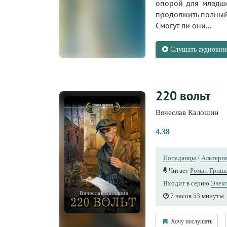
опорой для младше
продолжить полный 
Смогут ли они...
Слушать аудиокни
220 вольт
Вячеслав Калошин
4.38
Попаданцы
/
Альтерна
Читает
Роман Гриш
Входит в серию
Элек
7 часов 53 минуты
Хочу послушать