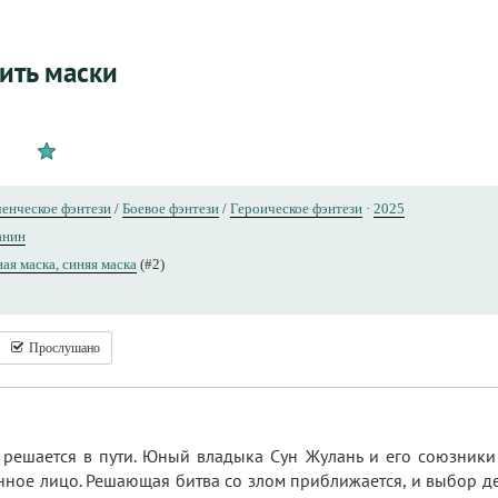
ить маски
енческое фэнтези
/
Боевое фэнтези
/
Героическое фэнтези
·
2025
анин
ая маска, синяя маска
(#2)
Прослушано
 решается в пути. Юный владыка Сун Жулань и его союзник
нное лицо. Решающая битва со злом приближается, и выбор де