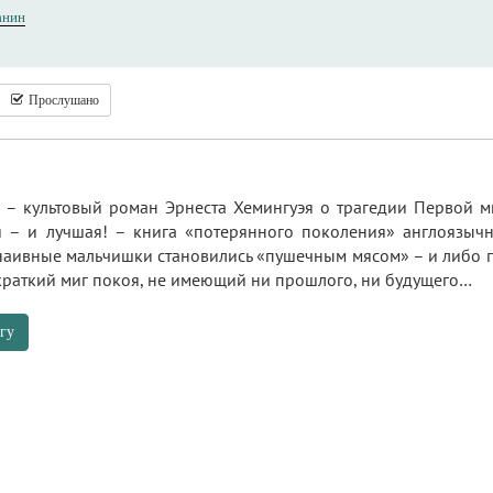
анин
Прослушано
 – культовый роман Эрнеста Хемингуэя о трагедии Первой 
 – и лучшая! – книга «потерянного поколения» англоязыч
наивные мальчишки становились «пушечным мясом» – и либо ги
краткий миг покоя, не имеющий ни прошлого, ни будущего…
гу