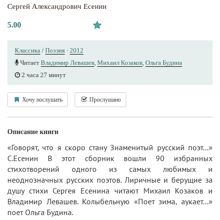
Сергей Александрович Есенин
5.00
Классика
/
Поэзия
·
2012
Читает
Владимир Левашев
,
Михаил Козаков
,
Ольга Будина
2 часа 27 минут
Хочу послушать
Прослушано
Описание книги
«Говорят, что я скоро стану Знаменитый русский поэт…»
С.Есенин В этот сборник вошли 90 избранных
стихотворений одного из самых любимых и
неоднозначных русских поэтов. Лиричные и берущие за
душу стихи Сергея Есенина читают Михаил Козаков и
Владимир Левашев. Колыбельную «Поет зима, аукает…»
поет Ольга Будина.