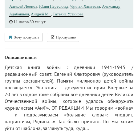
Алексей Леонов
,
Юлия Пересильд
,
Чулпан Хаматова
,
Александр
Адабашьян
,
Андрей М_
,
Татьяна Устинова
11 часов 30 минут
Хочу послушать
Прослушано
Описание книги
Детская книга войны : дневники 1941-1945 /
редакционный совет: Евгений Факторович (руководитель
группы составителей). Памяти миллионов детей войны
посвящается.. Эта книга — документ истории. Впервые за
70 лет в одном томе собраны все дневники детей Великой
Отечественной войны, которые удалось обнаружить
журналистам «АиФ». ОТ РЕДАКЦИИ Мы говорим «война»
— и подразумеваем «большие слова»: «подвиг,
патриотизм, Родина...» Так было принято. По мы хотим
уйти от шаблона, заглянуть туда, куда...