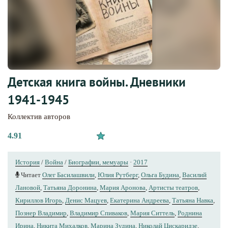
Детская книга войны. Дневники
1941-1945
Коллектив авторов
4.91
История
/
Война
/
Биографии, мемуары
·
2017
Читает
Олег Басилашвили
,
Юлия Рутберг
,
Ольга Будина
,
Василий
Лановой
,
Татьяна Доронина
,
Мария Аронова
,
Артисты теaтров
,
Кириллов Игорь
,
Денис Мацуев
,
Екатерина Андреева
,
Татьяна Навка
,
Познер Владимир
,
Владимир Спиваков
,
Мария Ситтель
,
Роднина
Ирина
,
Никита Михалков
,
Марина Зудина
,
Николай Цискаридзе
,