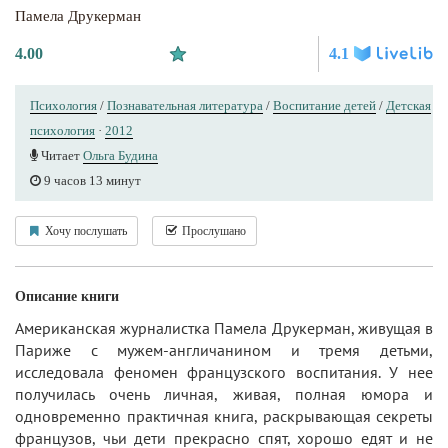
Памела Друкерман
4.00
4.1
Психология
/
Познавательная литература
/
Воспитание детей
/
Детская
психология
·
2012
Читает
Ольга Будина
9 часов 13 минут
Хочу послушать
Прослушано
Описание книги
Американская журналистка Памела Друкерман, живущая в
Париже с мужем-англичанином и тремя детьми,
исследовала феномен французского воспитания. У нее
получилась очень личная, живая, полная юмора и
одновременно практичная книга, раскрывающая секреты
французов, чьи дети прекрасно спят, хорошо едят и не