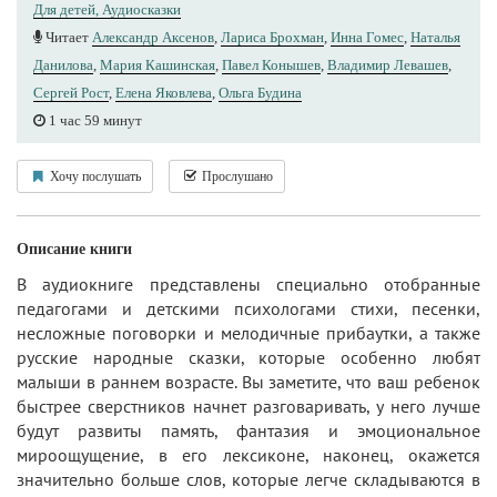
Для детей, Аудиосказки
Читает
Александр Аксенов
,
Лариса Брохман
,
Инна Гомес
,
Наталья
Данилова
,
Мария Кашинская
,
Павел Конышев
,
Владимир Левашев
,
Сергей Рост
,
Елена Яковлева
,
Ольга Будина
1 час 59 минут
Хочу послушать
Прослушано
Описание книги
В аудиокниге представлены специально отобранные
педагогами и детскими психологами стихи, песенки,
несложные поговорки и мелодичные прибаутки, а также
русские народные сказки, которые особенно любят
малыши в раннем возрасте. Вы заметите, что ваш ребенок
быстрее сверстников начнет разговаривать, у него лучше
будут развиты память, фантазия и эмоциональное
мироощущение, в его лексиконе, наконец, окажется
значительно больше слов, которые легче складываются в