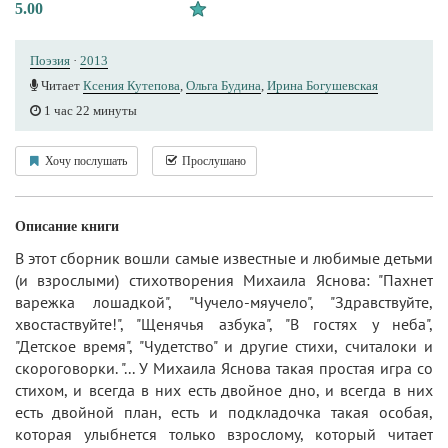
5.00
Поэзия
·
2013
Читает
Ксения Кутепова
,
Ольга Будина
,
Ирина Богушевская
1 час 22 минуты
Хочу послушать
Прослушано
Описание книги
В этот сборник вошли самые известные и любимые детьми
(и взрослыми) стихотворения Михаила Яснова: "Пахнет
варежка лошадкой", "Чучело-мяучело", "Здравствуйте,
хвостаствуйте!", "Щенячья азбука", "В гостях у неба",
"Детское время", "Чудетство" и другие стихи, считалоки и
скороговорки. "... У Михаила Яснова такая простая игра со
стихом, и всегда в них есть двойное дно, и всегда в них
есть двойной план, есть и подкладочка такая особая,
которая улыбнется только взрослому, который читает