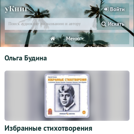
уКниг
Войти
Искать
Меню
Ольга Будина
Избранные стихотворения