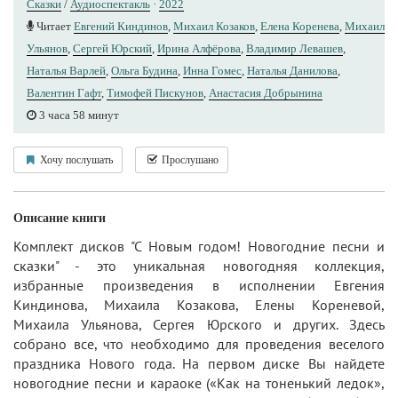
Сказки
/
Аудиоспектакль
·
2022
Читает
Евгений Киндинов
,
Михаил Козаков
,
Елена Коренева
,
Михаил
Ульянов
,
Сергей Юрский
,
Ирина Алфёрова
,
Владимир Левашев
,
Наталья Варлей
,
Ольга Будина
,
Инна Гомес
,
Наталья Данилова
,
Валентин Гафт
,
Тимофей Пискунов
,
Анастасия Добрынина
3 часа 58 минут
Хочу послушать
Прослушано
Описание книги
Комплект дисков "С Новым годом! Новогодние песни и
сказки" - это уникальная новогодняя коллекция,
избранные произведения в исполнении Евгения
Киндинова, Михаила Козакова, Елены Кореневой,
Михаила Ульянова, Сергея Юрского и других. Здесь
собрано все, что необходимо для проведения веселого
праздника Нового года. На первом диске Вы найдете
новогодние песни и караоке («Как на тоненький ледок»,