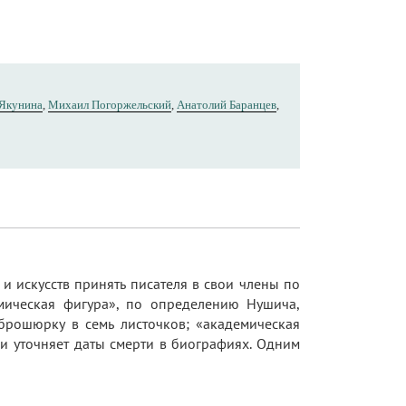
 Якунина
,
Михаил Погоржельский
,
Анатолий Баранцев
,
и искусств принять писателя в свои члены по
емическая фигура», по определению Нушича,
 брошюрку в семь листочков; «академическая
 и уточняет даты смерти в биографиях. Одним