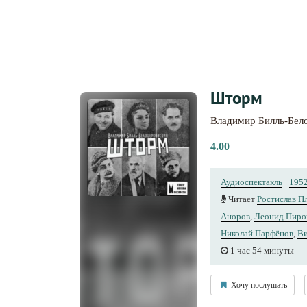
Шторм
Владимир Билль-Бел
4.00
Аудиоспектакль
·
195
Читает
Ростислав П
Аноров
,
Леонид Пиро
Николай Парфёнов
,
Ви
1 час 54 минуты
Хочу послушать