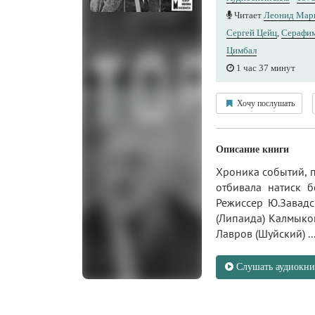
Читает
Леонид Мар
Сергей Цейц
,
Серафим
Цимбал
1 час 37 минут
Хочу послушать
Описание книги
Хроника событий, п
отбивала натиск б
Режиссер Ю.Завадс
(Липаида) Калмыков
Лавров (Шуйский) ..
Слушать аудиокни