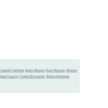
Георгий Слабиняк
,
Борис Иванов
,
Осип Абдулов
,
Михаил
имир Гордеев
,
Галина Костырева
,
Фаина Раневская
,