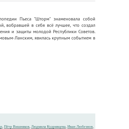
клопедии Пьеса "Шторм" знаменовала собой
й, вобравшей в себя всё лучшее, что создал
ления и защиты молодой Республики Советов.
бимовым-Ланским, явилась крупным событием в
ур
,
Пётр Вишняков
,
Людмила Кудрявцева
,
Иван Любезнов
,