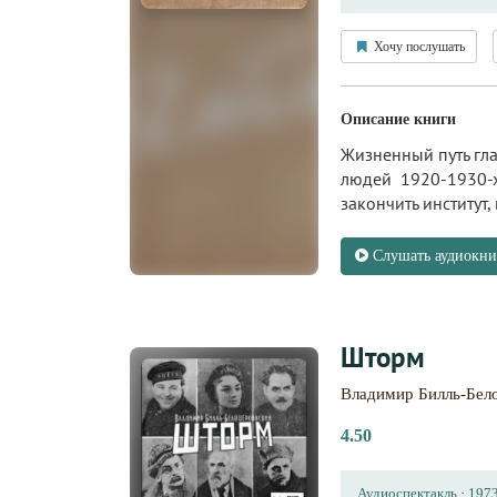
Хочу послушать
Описание книги
Жизненный путь гла
людей 1920-1930-х
закончить институт,
Слушать аудиокни
Шторм
Владимир Билль-Бел
4.50
Аудиоспектакль
·
197