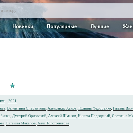
Новинки
Популярные
Лучшие
Жан
кль
·
2021
яев
,
Валентина Сперантова
,
Александр Ханов
,
Юлиана Федоренко
,
Галина Вин
абиняк
,
Дмитрий Орловский
,
Алексей Шмаков
,
Никита Подгорный
,
Светлана М
ова
,
Евгений Макаров
,
Алла Толстопятова