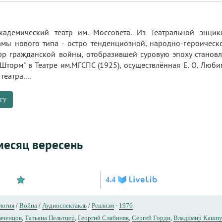
академический театр им. Моссовета. Из Театральной энци
мы нового типа - остро тенденциозной, народно-героическо
рр гражданской войны, отобразившей суровую эпоху станов
"Шторм" в Театре им.МГСПС (1925), осуществлённая Е. О. Лю
еатра....
гу
месяц вересень
4.4
логия
/
Война
/
Аудиоспектакль
/
Реализм
·
1976
аченцов
,
Татьяна Пельтцер
,
Георгий Слабиняк
,
Сергей Горди
,
Владимир Кашп