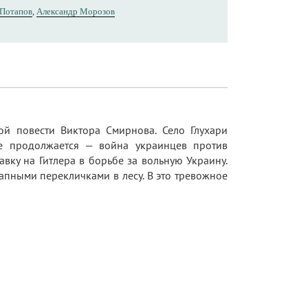
 Потапов
,
Александр Морозов
й повести Виктора Смирнова. Село Глухари
ще продолжается — война украинцев против
вку на Гитлера в борьбе за вольную Украину.
запными перекличками в лесу. В это тревожное