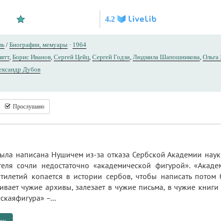
4.2
ль
/
Биографии, мемуары
·
1964
лятт
,
Борис Иванов
,
Сергей Цейц
,
Сергей Годзи
,
Людмила Шапошникова
,
Ольга
ександр Дубов
Прослушано
ыла написана Нушичем из-за отказа Сербской Академии наук 
теля сочли недостаточно «академической фигурой». «Акад
ятилетий копается в истории сербов, чтобы написать потом
вает чужие архивы, залезает в чужие письма, в чужие книги
скаяфигура» –...