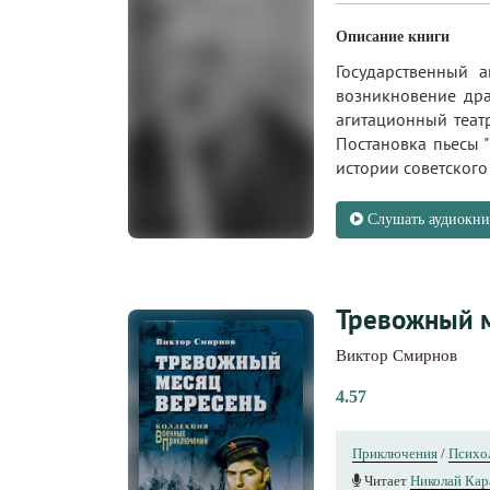
Описание книги
Государственный 
возникновение дра
агитационный теат
Постановка пьесы 
истории советского т
Слушать аудиокни
Тревожный 
Виктор Смирнов
4.57
Приключения
/
Психо
Читает
Николай Кар