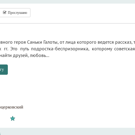
Прослушано
вного героя Саньки Галоты, от лица которого ведется рассказ,
 гг. Это путь подростка-беспризорника, которому советска
 найти друзей, любовь...
гу
оцерковский
3