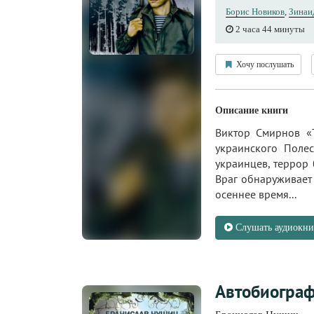
Борис Новиков
,
Зинаи
2 часа 44 минуты
Хочу послушать
Описание книги
Виктор Смирнов «Т
украинского Поле
украинцев, террор 
Враг обнаруживает 
осеннее время...
Слушать аудиокни
Автобиогра