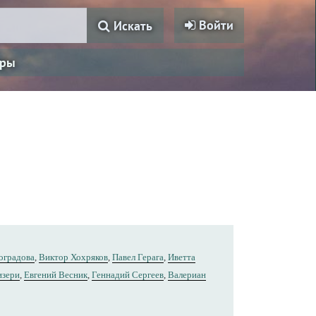
Войти
Искать
ры
оградова
,
Виктор Хохряков
,
Павел Герага
,
Иветта
изери
,
Евгений Весник
,
Геннадий Сергеев
,
Валериан