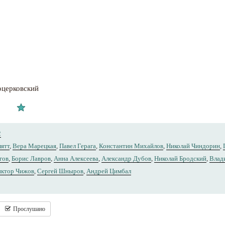
оцерковский
2
лятт
,
Вера Марецкая
,
Павел Герага
,
Константин Михайлов
,
Николай Чиндорин
,
гов
,
Борис Лавров
,
Анна Алексеева
,
Александр Дубов
,
Николай Бродский
,
Влад
ктор Чижов
,
Сергей Шныров
,
Андрей Цимбал
Прослушано