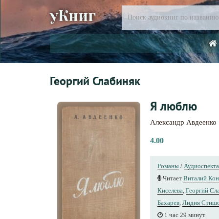
уКниг
Георгий Слабиняк
Я люблю
Александр Авдеенко
4.00
Романы
/
Аудиоспекта
Читает
Виталий Кон
Киселева
,
Георгий Сл
Бахарев
,
Лидия Стиш
1 час 29 минут