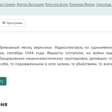
да Славина
,
Виктор Проскурин
,
Вячеслав Дугин
,
Владимир Иванов
,
Александр
Прослушано
ревожный месяц вересень». Радиоспектакль по одноимённо
сья, сентябрь 1944 года. Фашисты отступили, но война е
бандеровских националистических группировок, делавших ста
себя, то подожженными в селе хатами, то убийствами, то вне
гу
фия