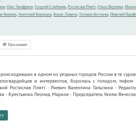
ков
,
Олег Анофриев
,
Георгий Слабиняк
,
Ростислав Плятт
,
Ольга Якунина
,
Михаи
а Бирман
,
Анатолий Баранцев
,
Борис Лавров
,
Татьяна Бестаева
,
Николай Парф
Прослушано
роисходивших в одном из уездных городов России в те суров
елогвардейцев и интервентов, боролась с голодом, тифом 
кий Ростислав Плятт - Раевич Валентина Талызина - Редак
а - Крестьянка Леонид Марков - Председатель Укома Вячеслав
.
гу