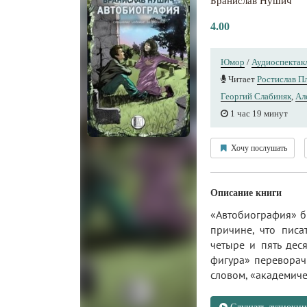
Бранислав Нушич
4.00
Юмор
/
Аудиоспектак
Читает
Ростислав П
Георгий Слабиняк
,
Ал
1 час 19 минут
Хочу послушать
Описание книги
«Автобиография» б
причине, что писа
четыре и пять дес
фигура» переворачи
словом, «академиче