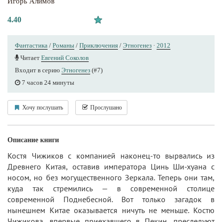
Игорь Алимов
4.40
Фантастика
/
Романы
/
Приключения
/
Этногенез
·
2012
Читает
Евгений Соколов
Входит в серию
Этногенез
(#7)
7 часов 24 минуты
Хочу послушать
Прослушано
Описание книги
Костя Чижиков с компанией наконец-то вырвались из
Древнего Китая, оставив императора Цинь Ши-хуана с
носом, но без могущественного Зеркала. Теперь они там,
куда так стремились — в современной столице
современной Поднебесной. Вот только загадок в
нынешнем Китае оказывается ничуть не меньше. Костю
Чижикова, впервые приехавшего в Пекин, преследуют