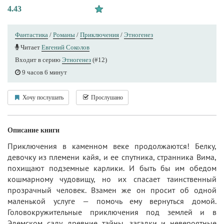
4.43
Фантастика
/
Романы
/
Приключения
/
Этногенез
Читает
Евгений Соколов
Входит в серию
Этногенез
(#12)
9 часов 6 минут
Хочу послушать
Прослушано
Описание книги
Приключения в каменном веке продолжаются! Белку,
девочку из племени кайя, и ее спутника, странника Вима,
похищают подземные карлики. И быть бы им обедом
кошмарному чудовищу, но их спасает таинственный
прозрачный человек. Взамен же он просит об одной
маленькой услуге — помочь ему вернуться домой.
Головокружительные приключения под землей и в
Эдемском саду, древние тайны, загадки и невероятные