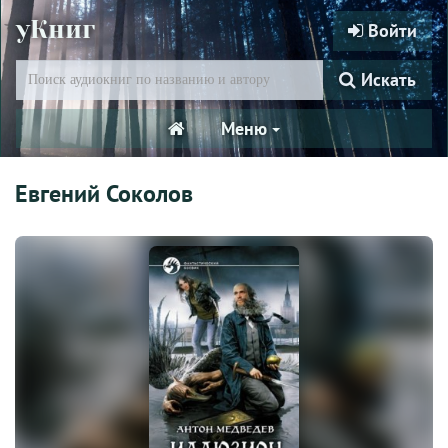
уКниг
Войти
Искать
Меню
Евгений Соколов