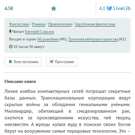
4.50
4.1
Фантастика
/
Романы
/
Приключения
/
Зарубежная фантастика
Читает
Евгений Соколов
Входит в серию
Муравейник
(#6),
Трилогия киберпространства
(#2)
10 часов 56 минут
Хочу послушать
Прослушано
Описание книги
Лихие ковбои компьютерных сетей потрошат секретные
базы данных. Транснациональные корпорации ведут
скрытые войны за обладание гениальными учёными.
Миллиардер, обитающий в смоделированном рае,
охотится за произведениями искусства, чей творец
неизвестен. А жрецы культа вуду в поисках своих богов
берут на вооружение самые передовые технологии. Это –