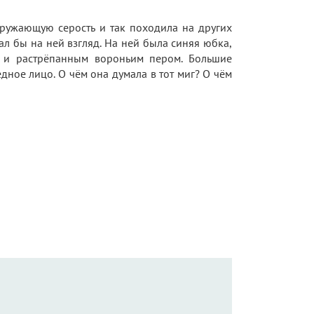
окружающую серость и так походила на других
ал бы на ней взгляд. На ней была синяя юбка,
 и растрёпанным вороньим пером. Большие
ное лицо. О чём она думала в тот миг? О чём