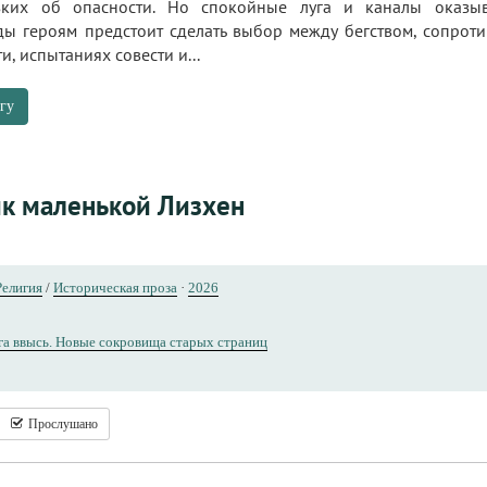
зких об опасности. Но спокойные луга и каналы оказы
ы героям предстоит сделать выбор между бегством, сопрот
и, испытаниях совести и...
гу
к маленькой Лизхен
Религия
/
Историческая проза
·
2026
а ввысь. Новые сокровища старых страниц
Прослушано