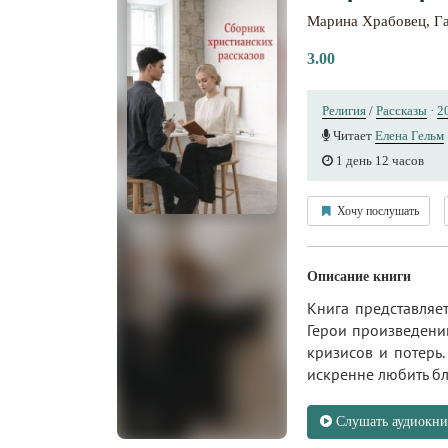
Марина Храбовец
,
Г
3.00
Религия
/
Рассказы
·
2
Читает
Елена Гельм
1 день 12 часов
Хочу послушать
Описание книги
Книга представляе
Герои произведени
кризисов и потерь
искренне любить бл
Слушать аудиокни