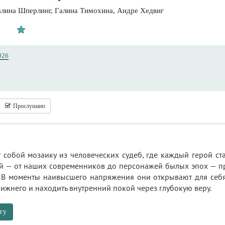
алина Шперлинг
,
Галина Тимохина
,
Андре Хедвиг
026
Прослушано
т собой мозаику из человеческих судеб, где каждый герой с
й — от наших современников до персонажей былых эпох — пр
. В моменты наивысшего напряжения они открывают для себя
ижнего и находить внутренний покой через глубокую веру.
гу