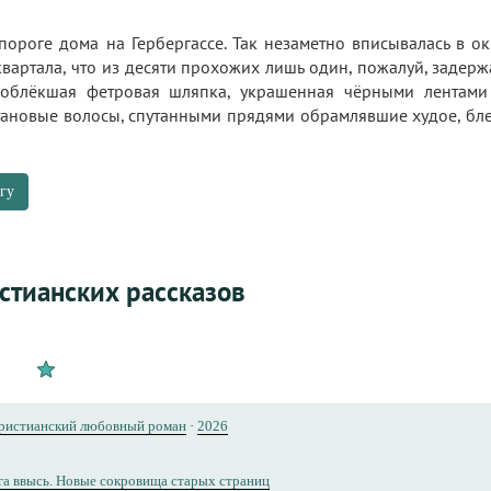
 пороге дома на Гербергассе. Так незаметно вписывалась в 
квартала, что из десяти прохожих лишь один, пожалуй, задерж
поблёкшая фетровая шляпка, украшенная чёрными лентами
тановые волосы, спутанными прядями обрамлявшие худое, блед
гу
стианских рассказов
ристианский любовный роман
·
2026
а ввысь. Новые сокровища старых страниц