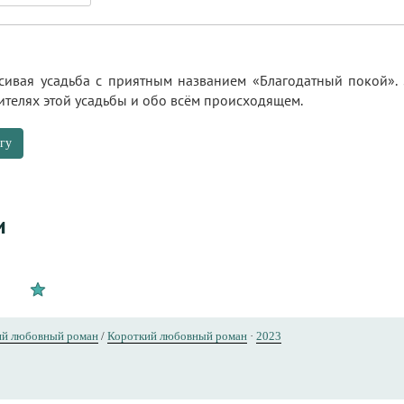
асивая усадьба с приятным названием «Благодатный покой». 
ителях этой усадьбы и обо всём происходящем.
гу
и
ий любовный роман
/
Короткий любовный роман
·
2023