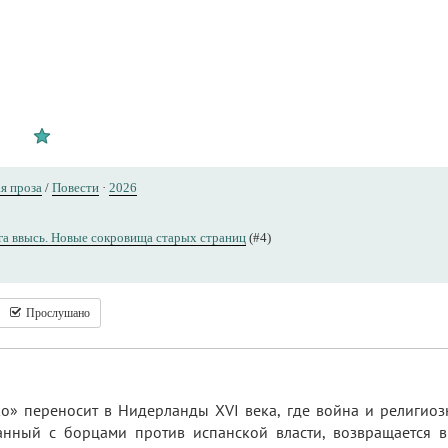
я проза
/
Повести
·
2026
а ввысь. Новые сокровища старых страниц
(#4)
Прослушано
ко» переносит в Нидерланды XVI века, где война и религи
анный с борцами против испанской власти, возвращается в