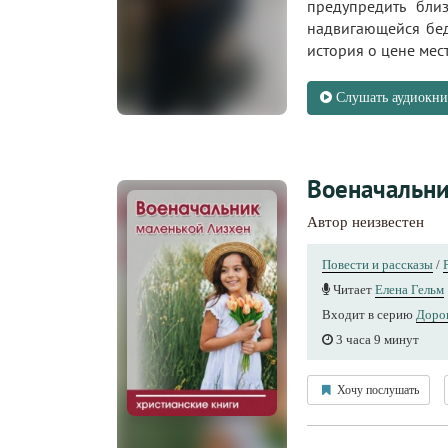
предупредить бли
надвигающейся бед
история о цене мест
Слушать аудиокни
Военачальни
Автор неизвестен
Повести и рассказы
/
Читает
Елена Гельм
Входит в серию
Дорог
3 часа 9 минут
Хочу послушать