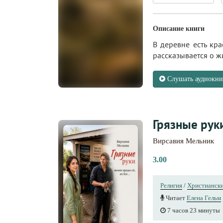
Описание книги
В деревне есть кр
рассказывается о ж
Слушать аудиокни
Грязные рук
Вирсавия Мельник
3.00
Религия
/
Христианск
Читает
Елена Гельм
7 часов 23 минуты