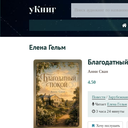
уКниг
Елена Гельм
Благодатный
Анни Сван
4.50
Повести
/
Зарубежная
Читает
Елена Гельм
3 часа 24 минуты
Хочу послушать