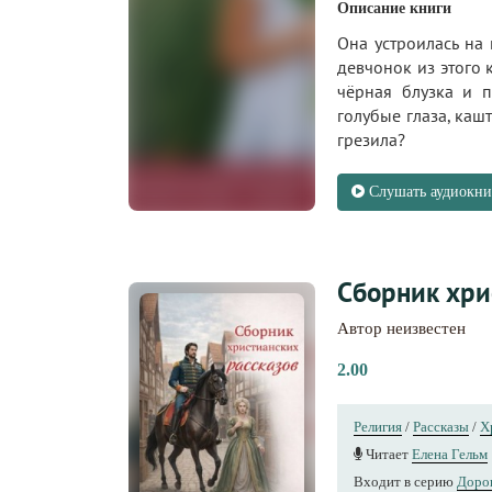
Описание книги
Она устроилась на
девчонок из этого 
чёрная блузка и 
голубые глаза, каш
грезила?
Слушать аудиокни
Сборник хри
Автор неизвестен
2.00
Религия
/
Рассказы
/
Х
Читает
Елена Гельм
Входит в серию
Дорог