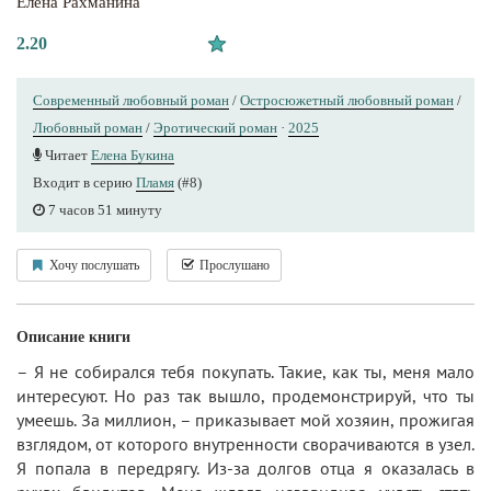
Елена Рахманина
2.20
Современный любовный роман
/
Остросюжетный любовный роман
/
Любовный роман
/
Эротический роман
·
2025
Читает
Елена Букина
Входит в серию
Пламя
(#8)
7 часов 51 минуту
Хочу послушать
Прослушано
Описание книги
– Я не собирался тебя покупать. Такие, как ты, меня мало
интересуют. Но раз так вышло, продемонстрируй, что ты
умеешь. За миллион, – приказывает мой хозяин, прожигая
взглядом, от которого внутренности сворачиваются в узел.
Я попала в передрягу. Из-за долгов отца я оказалась в