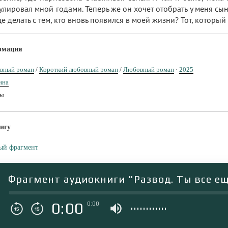
лировал мной годами. Теперь же он хочет отобрать у меня сына
е делать с тем, кто вновь появился в моей жизни? Тот, которы
рмация
вный роман
/
Короткий любовный роман
/
Любовный роман
·
2025
ина
ты
игу
ый фрагмент
Фрагмент аудиокниги "Развод. Ты все е
0:00
0:00