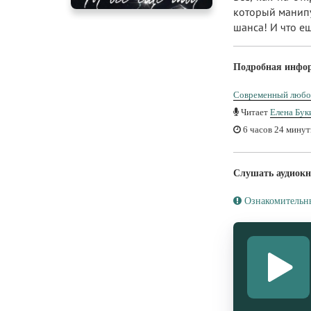
который манипу
шанса! И что ещ
Подробная инфо
Современный любо
Читает
Елена Бук
6 часов 24 мину
Слушать аудиокн
Ознакомительн