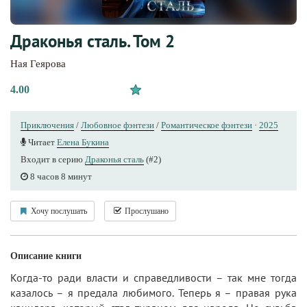
Драконья сталь. Том 2
Ная Геярова
4.00
Приключения
/
Любовное фэнтези
/
Романтическое фэнтези
·
2025
Читает
Елена Букина
Входит в серию
Драконья сталь
(#2)
8 часов 8 минут
Хочу послушать
Прослушано
Описание книги
Когда-то ради власти и справедливости – так мне тогда
казалось – я предала любимого. Теперь я – правая рука