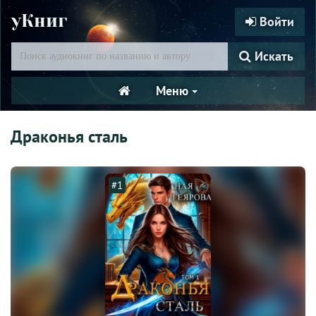
уКниг
Войти
Искать
Меню
Драконья сталь
#1