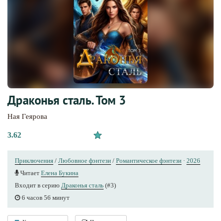
Драконья сталь. Том 3
Ная Геярова
3.62
Приключения
/
Любовное фэнтези
/
Романтическое фэнтези
·
2026
Читает
Елена Букина
Входит в серию
Драконья сталь
(#3)
6 часов 56 минут