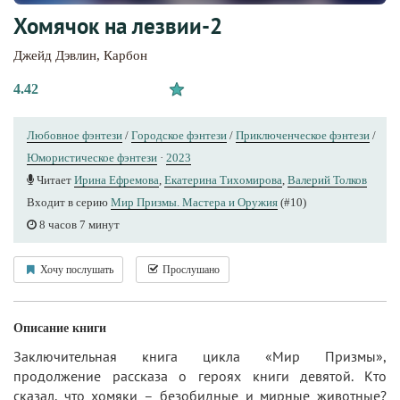
Хомячок на лезвии-2
Джейд Дэвлин
,
Карбон
4.42
Любовное фэнтези
/
Городское фэнтези
/
Приключенческое фэнтези
/
Юмористическое фэнтези
·
2023
Читает
Ирина Ефремова
,
Екатерина Тихомирова
,
Валерий Толков
Входит в серию
Мир Призмы. Мастера и Оружия
(#10)
8 часов 7 минут
Хочу послушать
Прослушано
Описание книги
Заключительная книга цикла «Мир Призмы»,
продолжение рассказа о героях книги девятой. Кто
сказал, что хомяки – безобидные и мирные животные?