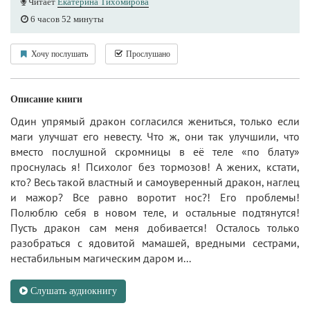
Читает
Екатерина Тихомирова
6 часов 52 минуты
Хочу послушать
Прослушано
Описание книги
Один упрямый дракон согласился жениться, только если
маги улучшат его невесту. Что ж, они так улучшили, что
вместо послушной скромницы в её теле «по блату»
проснулась я! Психолог без тормозов! А жених, кстати,
кто? Весь такой властный и самоуверенный дракон, наглец
и мажор? Все равно воротит нос?! Его проблемы!
Полюблю себя в новом теле, и остальные подтянутся!
Пусть дракон сам меня добивается! Осталось только
разобраться с ядовитой мамашей, вредными сестрами,
нестабильным магическим даром и...
Слушать аудиокнигу