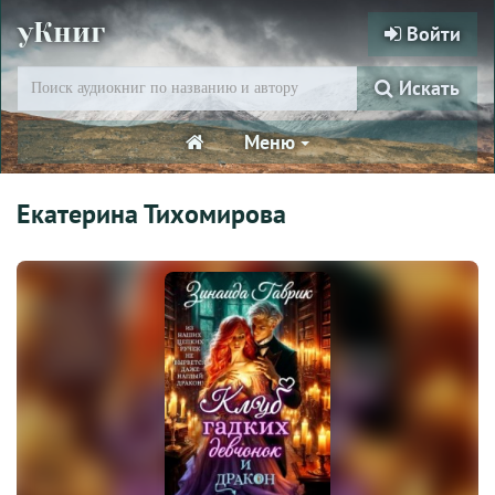
уКниг
Войти
Искать
Меню
Екатерина Тихомирова