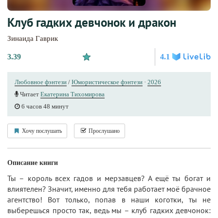
Клуб гадких девчонок и дракон
Зинаида Гаврик
3.39
4.1
Любовное фэнтези
/
Юмористическое фэнтези
·
2026
Читает
Екатерина Тихомирова
6 часов 48 минут
Хочу послушать
Прослушано
Описание книги
Ты – король всех гадов и мерзавцев? А ещё ты богат и
влиятелен? Значит, именно для тебя работает моё брачное
агентство! Вот только, попав в наши коготки, ты не
выберешься просто так, ведь мы – клуб гадких девчонок: