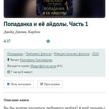
Попаданка и её айдолы. Часть 1
Джейд Дэвлин
,
Карбон
4.37
Попаданцы
/
Любовное фэнтези
/
Юмористическое фэнтези
·
2024
Читает
Екатерина Тихомирова
Входит в серию
Микрофон на цепи
(#1)
7 часов 6 минут
Хочу послушать
Прослушано
Описание книги
Вы бы хотели коснуться любимого актёра? А ещё дышать с