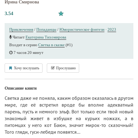
Ирина Смирнова
3.54
Приключения
/
Попаданцы
/
Юмористическое фэнтези
·
2023
Читает
Екатерина Тихомирова
Входит в серию
Светка в сказке
(#1)
7 часов 20 минут
Хочу послушать
Прослушано
Описание книги
Светка даже не поняла, каким образом оказалась в другом
мире, где её встретил вроде бы вполне адекватный
парень, пусть и немного эльф. Вот только если твой новый
знакомый живет в избушке на курьих ножках, а в
питомцах у него кот Баюн, значит мирок-то сказочный!
Того гляди, гуси-лебеди появятся…