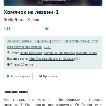
Хомячок на лезвии-1
Джейд Дэвлин
,
Карбон
4.24
Любовное фэнтези
/
Городское фэнтези
/
Приключенческое фэнтези
/
Юмористическое фэнтези
·
2023
Читает
Ирина Ефремова
,
Екатерина Тихомирова
,
Валерий Толков
Входит в серию
Мир Призмы. Мастера и Оружия
(#9)
7 часов 26 минут
Хочу послушать
Прослушано
Описание книги
Кто сказал, что хомяки – безобидные и мирные
животные? Мы просто притворяемся. Особенно если