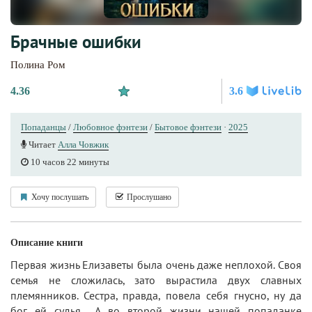
Брачные ошибки
Полина Ром
4.36
3.6
Попаданцы
/
Любовное фэнтези
/
Бытовое фэнтези
·
2025
Читает
Алла Човжик
10 часов 22 минуты
Хочу послушать
Прослушано
Описание книги
Первая жизнь Елизаветы была очень даже неплохой. Своя
семья не сложилась, зато вырастила двух славных
племянников. Сестра, правда, повела себя гнусно, ну да
бог ей судья… А во второй жизни нашей попаданке