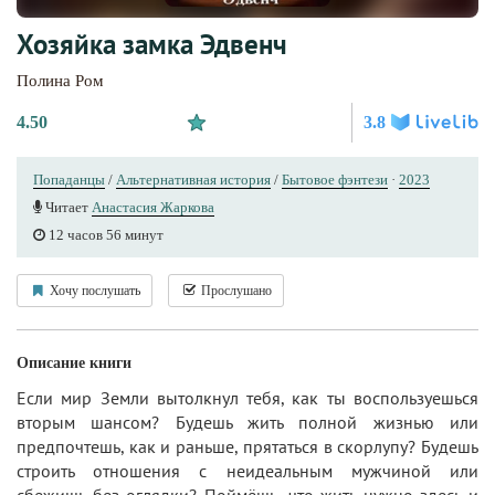
Хозяйка замка Эдвенч
Полина Ром
4.50
3.8
Попаданцы
/
Альтернативная история
/
Бытовое фэнтези
·
2023
Читает
Анастасия Жаркова
12 часов 56 минут
Хочу послушать
Прослушано
Описание книги
Если мир Земли вытолкнул тебя, как ты воспользуешься
вторым шансом? Будешь жить полной жизнью или
предпочтешь, как и раньше, прятаться в скорлупу? Будешь
строить отношения с неидеальным мужчиной или
сбежишь без оглядки? Поймёшь, что жить нужно здесь и