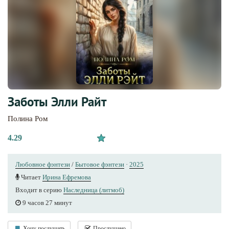
Заботы Элли Райт
Полина Ром
4.29
Любовное фэнтези
/
Бытовое фэнтези
·
2025
Читает
Ирина Ефремова
Входит в серию
Наследница (литмоб)
9 часов 27 минут
Хочу послушать
Прослушано