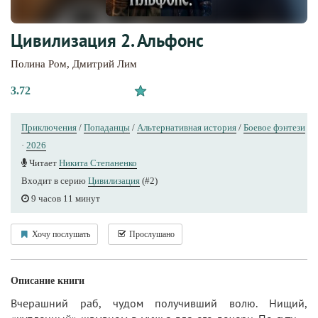
Цивилизация 2. Альфонс
Полина Ром
,
Дмитрий Лим
3.72
Приключения
/
Попаданцы
/
Альтернативная история
/
Боевое фэнтези
·
2026
Читает
Никита Степаненко
Входит в серию
Цивилизация
(#2)
9 часов 11 минут
Хочу послушать
Прослушано
Описание книги
Вчерашний раб, чудом получивший волю. Нищий,