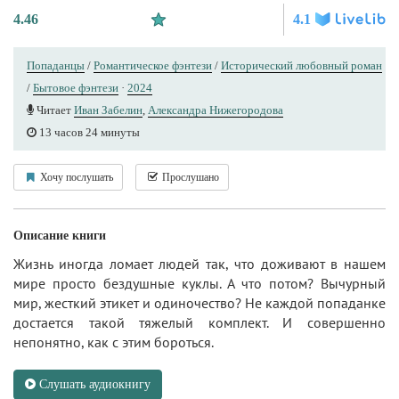
4.46
4.1
Попаданцы
/
Романтическое фэнтези
/
Исторический любовный роман
/
Бытовое фэнтези
·
2024
Читает
Иван Забелин
,
Александра Нижегородова
13 часов 24 минуты
Хочу послушать
Прослушано
Описание книги
Жизнь иногда ломает людей так, что доживают в нашем
мире просто бездушные куклы. А что потом? Вычурный
мир, жесткий этикет и одиночество? Не каждой попаданке
достается такой тяжелый комплект. И совершенно
непонятно, как с этим бороться.
Слушать аудиокнигу