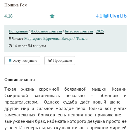
Полина Ром
4.18
4.1
Попаданцы
/
Любовное фэнтези
/
Бытовое фэнтези
·
2025
Читает
Маргарита Ефремова
,
Валерий Толков
14 часов 54 минуты
Хочу послушать
Прослушано
Описание книги
Тихая жизнь скромной боязливой мышки Ксении
Смирновой закончилась печально – обманом и
предательством… Однако судьба даёт новый шанс –
другой мир и сильное молодое тело. Только вот у этих
замечательных бонусов есть неприятное приложение –
вынужденный брак, избежать которого девушка просто не
успеет. И теперь старая скучная жизнь в прежнем мире ей