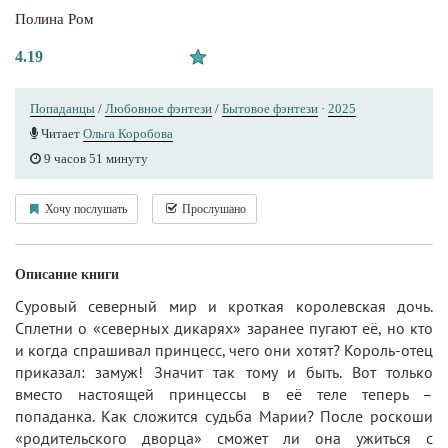
Полина Ром
4.19
Попаданцы
/
Любовное фэнтези
/
Бытовое фэнтези
·
2025
Читает
Ольга Коробова
9 часов 51 минуту
Хочу послушать
Прослушано
Описание книги
Суровый северный мир и кроткая королевская дочь.
Сплетни о «северных дикарях» заранее пугают её, но кто
и когда спрашивал принцесс, чего они хотят? Король-отец
приказал: замуж! Значит так тому и быть. Вот только
вместо настоящей принцессы в её теле теперь –
попаданка. Как сложится судьба Марии? После роскоши
«родительского дворца» сможет ли она ужиться с