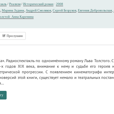
такль
/
Реализм
/
Исторический роман
·
2008
в
,
Марина Зудина
,
Андрей Смоляков
,
Сергей Безруков
,
Евгения Добровольская
,
олстой: Анна Каренина
Прослушано
а». Радиоспектакль по одноимённому роману Льва Толстого. 
-х годов ХIХ века, внимание к нему и судьбе его героев н
етрической прогрессии. С появлением кинематографа интер
оверсий этой книги, существует немало и театральных постан
..
гу