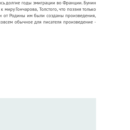
ись долгие годы эмигpации во Франции. Бунин
к миpу Гончаpова, Толстого, что поэзия только
али от Родины им были созданы произведения,
 совсем обычное для писателя произведение -