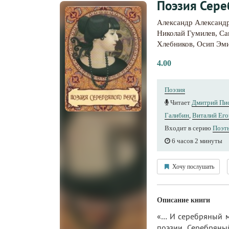
Поэзия Сере
Александр Александ
Николай Гумилев
,
Са
Хлебников
,
Осип Эм
4.00
Поэзия
Читает
Дмитрий Пи
Галибин
,
Виталий Его
Входит в серию
Поэт
6 часов 2 минуты
Хочу послушать
Описание книги
«… И серебряный ме
поэзии. Серебряны