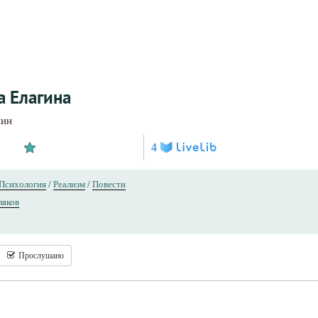
а Елагина
нин
4
Психология
/
Реализм
/
Повести
ляков
Прослушано