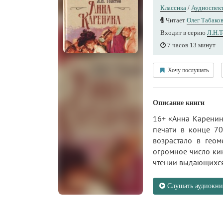
Классика
/
Аудиоспек
Читает
Олег Табако
Входит в серию
Л.Н.Т
7 часов 13 минут
Хочу послушать
Описание книги
16+ «Анна Каренин
печати в конце 70
возрастало в геом
огромное число кин
чтении выдающихся.
Слушать аудиокни