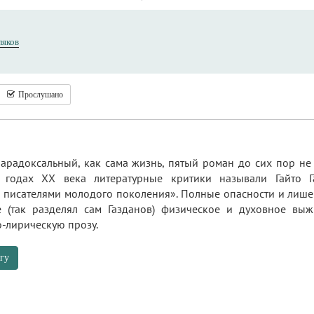
ляков
Прослушано
арадоксальный, как сама жизнь, пятый роман до сих пор не 
х годах XX века литературные критики называли Гайто
исателями молодого поколения». Полные опасности и лишен
 (так разделял сам Газданов) физическое и духовное выж
-лирическую прозу.
гу