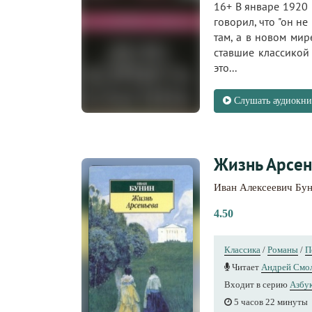
16+ В январе 1920 
говоpил, что "он не
там, а в новом миp
ставшие классикой
это...
Слушать аудиокни
Жизнь Арсен
Иван Алексеевич Бу
4.50
Классика
/
Романы
/
П
Читает
Андрей Смо
Входит в серию
Азбук
5 часов 22 минуты