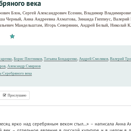
бряного века
рович Блок
,
Сергей Александрович Есенин
,
Владимир Владимирови
ша Черный
,
Анна Андреевна Ахматова
,
Зинаида Гиппиус
,
Валерий
ильевич Мандельштам
,
Игорь Северянин
,
Андрей Белый
,
Николай К
саренко
,
Борис Плотников
,
Татьяна Бондаренко
,
Андрей Смоляков
,
Валерий Тр
ров
,
Александр Смирнов
ы Серебряного века
Прослушано
сяц ярко над серебряным веком стыл...» – написала Анна Ахм
й век – отдельное явление в русской культуре и в целом в 