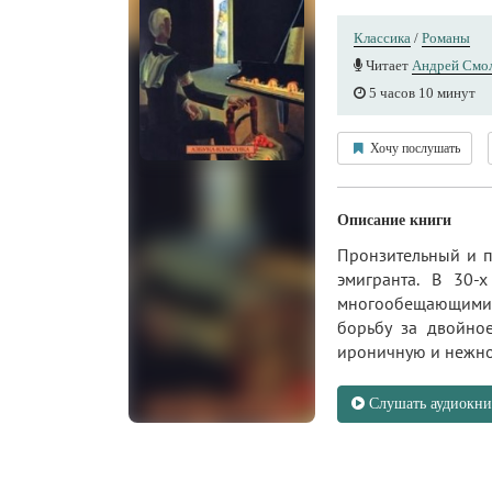
Классика
/
Романы
Читает
Андрей Смо
5 часов 10 минут
Хочу послушать
Описание книги
Пронзительный и п
эмигранта. В 30-
многообещающими п
борьбу за двойное
ироничную и нежно
Слушать аудиокни