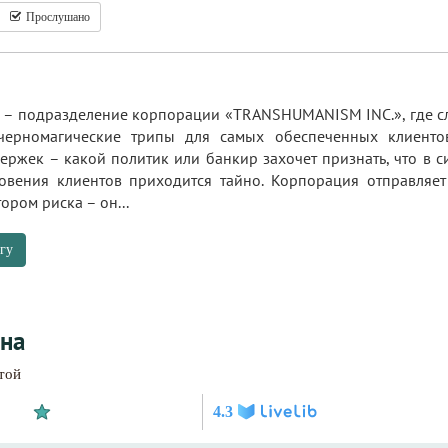
Прослушано
» – подразделение корпорации «TRANSHUMANISM INC.», где с
 черномагические трипы для самых обеспеченных клиенто
ержек – какой политик или банкир захочет признать, что в 
овения клиентов приходится тайно. Корпорация отправляе
ром риска – он...
гу
на
той
4.3