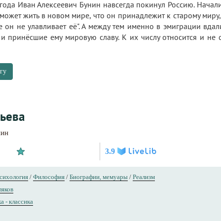
года Иван Алексеевич Бунин навсегда покинул Россию. Начал
 может жить в новом миpе, что он пpинадлежит к стаpому миpу, 
е он не улавливает её". А между тем именно в эмиграции вд
 и принёсшие ему мировую славу. К их числу относится и не
гу
ьева
нин
3.9
сихология
/
Философия
/
Биографии, мемуары
/
Реализм
ляков
а - классика