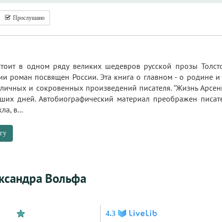
Прослушано
стоит в одном ряду великих шедевров русской прозы Толсто
и роман посвящен России. Эта книга о главном - о родине и 
 личных и сокровенных произведений писателя. "Жизнь Арсен
ших дней. Автобиографический материал преображен писател
а, в...
гу
ксандра Вольфа
4.3