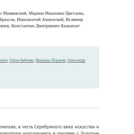
ч Маяковский
,
Марина Ивановна Цветаева
,
 Брюсов
,
Иннокентий Анненский
,
Велимир
люев
,
Константин Дмитриевич Бальмонт
ошин
,
Алёна Бабенко
,
Надежда Перцева
,
Александр
атова, в честь Серебряного века искусства и
литературе находящееся в тандеме с Золотым