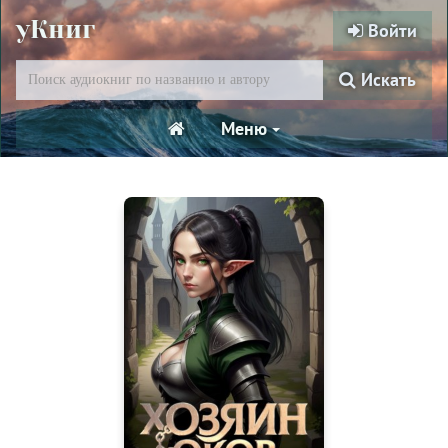
уКниг
Войти
Искать
Меню