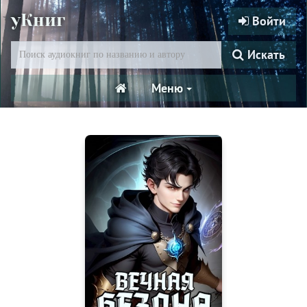
уКниг
Войти
Искать
Меню