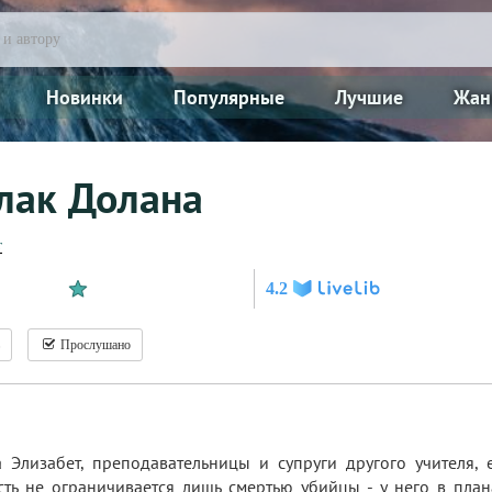
Новинки
Популярные
Лучшие
Жан
лак Долана
г
4.2
Прослушано
 Элизабет, преподавательницы и супруги другого учителя, 
сть не ограничивается лишь смертью убийцы - у него в пла