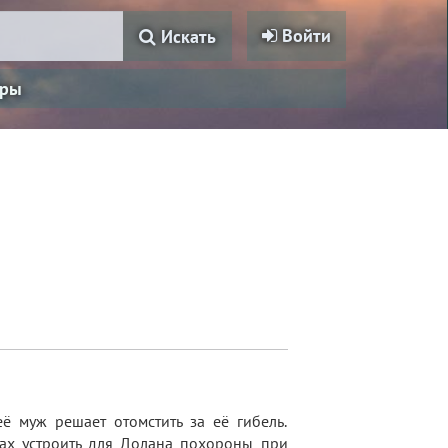
Войти
Искать
ры
её муж решает отомстить за её гибель.
нах устроить для Долана похороны при