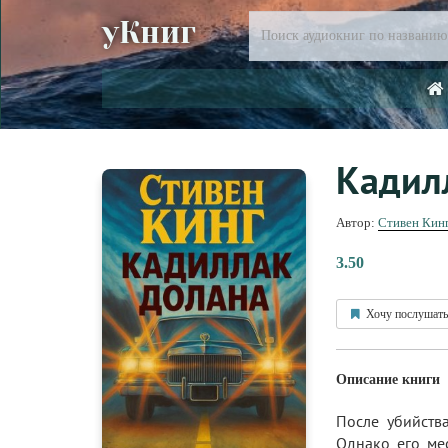
уКниг
Кадил
Автор:
Стивен Кин
3.50
Хочу послушать
Описание книги
После убийства
Однако его ме