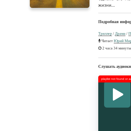
жизни...
Подробная инфо
Триллер
/
Драма
/
П
Читает
Юрий Ми
2 часа 34 минут
Слушать аудиокн
playlist not found or 