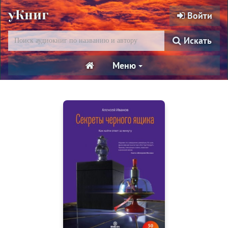
уКниг
Войти
Искать
Меню