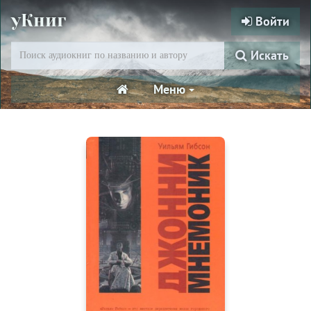
уКниг
Войти
Искать
Меню