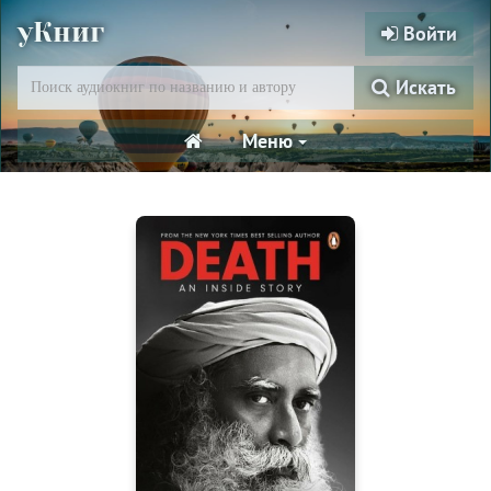
уКниг
Войти
Искать
Меню