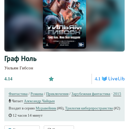
Граф Ноль
Уильям Гибсон
4.14
4.1
Фантастика
/
Романы
/
Приключения
/
Зарубежная фантастика
·
2015
Читает
Александр Чайцын
Входит в серию
Муравейник
(#6),
Трилогия киберпространства
(#2)
12 часов 14 минут