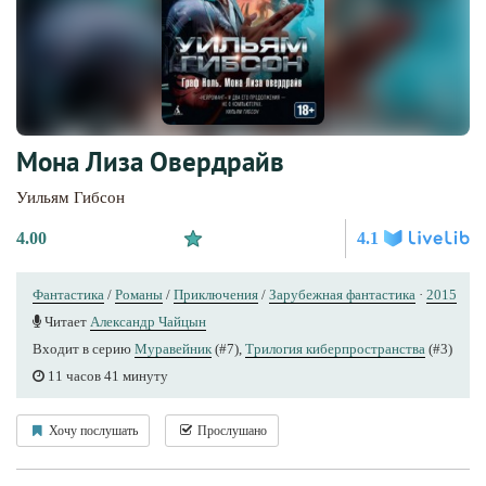
Мона Лиза Овердрайв
Уильям Гибсон
4.00
4.1
Фантастика
/
Романы
/
Приключения
/
Зарубежная фантастика
·
2015
Читает
Александр Чайцын
Входит в серию
Муравейник
(#7),
Трилогия киберпространства
(#3)
11 часов 41 минуту
Хочу послушать
Прослушано