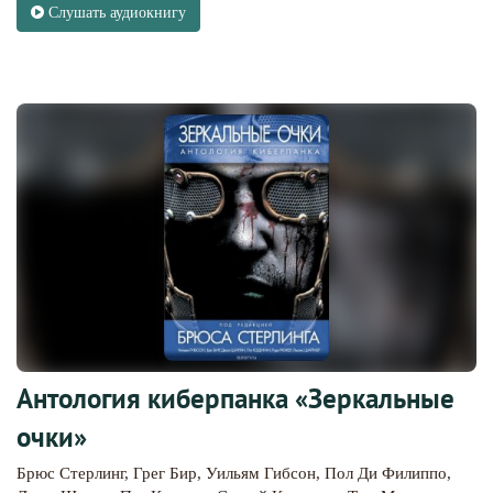
Слушать аудиокнигу
Антология киберпанка «Зеркальные
очки»
Брюс Стерлинг
,
Грег Бир
,
Уильям Гибсон
,
Пол Ди Филиппо
,