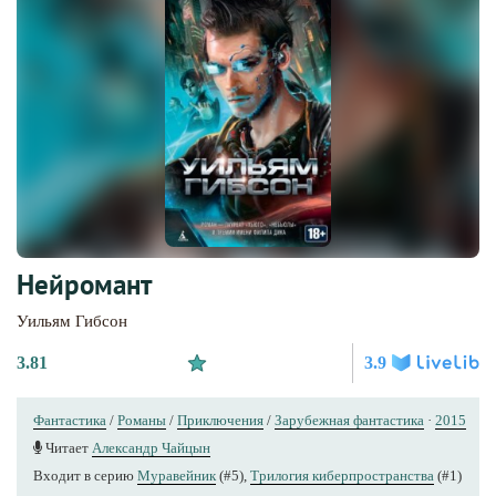
Нейромант
Уильям Гибсон
3.81
3.9
Фантастика
/
Романы
/
Приключения
/
Зарубежная фантастика
·
2015
Читает
Александр Чайцын
Входит в серию
Муравейник
(#5),
Трилогия киберпространства
(#1)