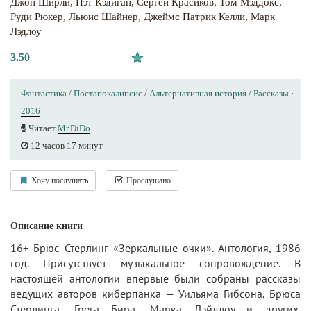
Джон Ширли
,
Пэт Кэдиган
,
Сергей Красиков
,
Том Мэддокс
,
Руди Рюкер
,
Льюис Шайнер
,
Джеймс Патрик Келли
,
Марк
Лэдлоу
3.50
Фантастика
/
Постапокалипсис
/
Альтернативная история
/
Рассказы
·
2016
Читает
Mr.DiDo
12 часов 17 минут
Хочу послушать
Прослушано
Описание книги
16+ Брюс Стерлинг «Зеркальные очки». Антология, 1986
год. Присутствует музыкальное сопровождение. В
настоящей антологии впервые были собраны рассказы
ведущих авторов киберпанка — Уильяма Гибсона, Брюса
Стерлинга, Грега Бира, Марка Лэйдлоу и других.