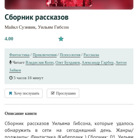
Сборник рассказов
Майкл Суэнвик
,
Уильям Гибсон
4.00
Фантастика
/
Приключения
/
Психология
/
Рассказы
Читает
Владислав Копп
,
Олег Булдаков
,
Александр Гарбер
,
Антон
Зайков
5 часов 16 минут
Хочу послушать
Прослушано
Описание книги
Сборник рассказов Уильяма Гибсона, которые удалось
обнаружить в сети на сегодняшний день. Жанры/
поджанры: Фантастика (Киберпанк ) Сборник: 01. Уильям