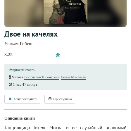
Двое на качелях
Уильям Гибсон
3.25
Аудиоспектакль
Читает
Ростислав Янковский
,
Белла Масумян
1 час 47 минут
Хочу послушать
Прослушано
Описание книги
Танцовщица Гитель Моска и ее случайный знакомый