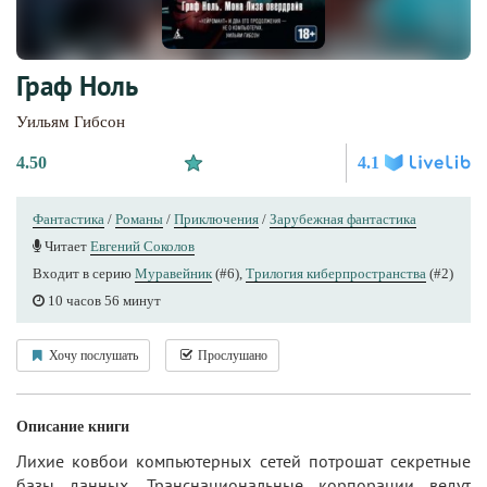
Граф Ноль
Уильям Гибсон
4.50
4.1
Фантастика
/
Романы
/
Приключения
/
Зарубежная фантастика
Читает
Евгений Соколов
Входит в серию
Муравейник
(#6),
Трилогия киберпространства
(#2)
10 часов 56 минут
Хочу послушать
Прослушано
Описание книги
Лихие ковбои компьютерных сетей потрошат секретные
базы данных. Транснациональные корпорации ведут