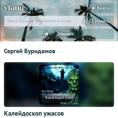
уКниг
Войти
Искать
Меню
Сергей Буридамов
Калейдоскоп ужасов