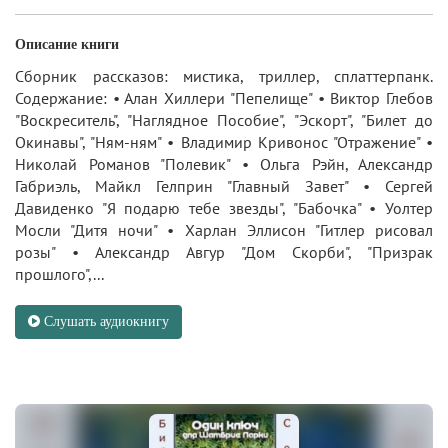
Описание книги
Сборник рассказов: мистика, триллер, сплаттерпанк.
Содержание: • Алан Хиллери "Пепелище" • Виктор Глебов
"Воскреситель", "Наглядное Пособие", "Эскорт", "Билет до
Окинавы", "Ням-ням" • Владимир Кривонос "Отражение" •
Николай Романов "Полевик" • Ольга Рэйн, Александр
Габриэль, Майкл Гелприн "Главный Завет" • Сергей
Давиденко "Я подарю тебе звезды", "Бабочка" • Уолтер
Мосли "Дитя ночи" • Харлан Эллисон "Гитлер рисовал
розы" • Александр Авгур "Дом Скорби", "Призрак
прошлого",...
Слушать аудиокнигу