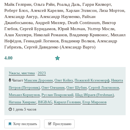
Майк Гелприн
,
Ольга Рэйн
,
Роальд Даль
,
Гарри Килворт
,
Роберт Блох
,
Алексей Карелин
,
Харлан Эллисон
,
Лиза Мортон
,
Александр Авгур
,
Александр Науменко
,
Райхан
Джанбосынова
,
Андрей Миллер
,
Death Continuum
,
Виктор
Глебов
,
Сергей Буридамов
,
Юрий Молчан
,
Уолтер Мосли
,
Алан Хиллери
,
Николай Романов
,
Владимир Кривонос
,
Михаил
Нефёдов
,
Геннадий Логинов
,
Владимир Волков
,
Александр
Габриэль
,
Сергей Давиденко (Александр Варго)
4.00
Ужасы, мистика
·
2023
Читает
Максим Доронин
,
Олег Кейнз
,
Пожилой Ксеноморф
,
Никита
Петров (Петроник)
,
Олег Олешник
,
Олег Шубин
,
Сергей Локтионов
,
Михаил Коршунов
,
Руслан Покровский
,
Шад Ибраев (Freshman)
,
Наташа Хинрикс
,
BIGBAG
,
Кирилл Головин
,
Егор Миронов
1 день 5 часов
Хочу послушать
Прослушано