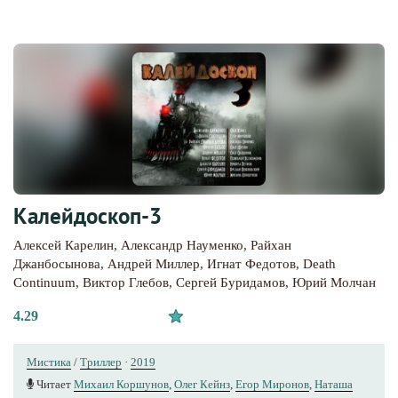
Калейдоскоп-3
Алексей Карелин
,
Александр Науменко
,
Райхан
Джанбосынова
,
Андрей Миллер
,
Игнат Федотов
,
Death
Continuum
,
Виктор Глебов
,
Сергей Буридамов
,
Юрий Молчан
4.29
Мистика
/
Триллер
·
2019
Читает
Михаил Коршунов
,
Олег Кейнз
,
Егор Миронов
,
Наташа