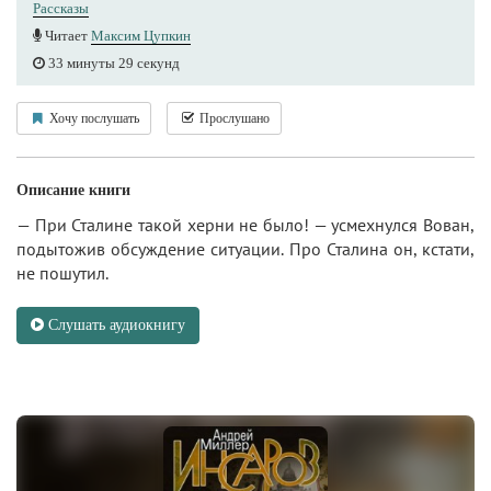
Рассказы
Читает
Максим Цупкин
33 минуты 29 секунд
Хочу послушать
Прослушано
Описание книги
— При Сталине такой херни не было! — усмехнулся Вован,
подытожив обсуждение ситуации. Про Сталина он, кстати,
не пошутил.
Слушать аудиокнигу