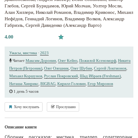
Глебов
,
Сергей Буридамов
,
Юрий Молчан
,
Уолтер Мосли
,
Алан Хиллери
,
Николай Романов
,
Владимир Кривонос
,
Михаил
Нефёдов
,
Геннадий Логинов
,
Владимир Волков
,
Александр
Габриэль
,
Сергей Давиденко (Александр Варго)
4.00
Ужасы, мистика
·
2023
Читает
Максим Доронин
,
Олег Кейнз
,
Пожилой Ксеноморф
,
Никита
Петров (Петроник)
,
Олег Олешник
,
Олег Шубин
,
Сергей Локтионов
,
Михаил Коршунов
,
Руслан Покровский
,
Шад Ибраев (Freshman)
,
Наташа Хинрикс
,
BIGBAG
,
Кирилл Головин
,
Егор Миронов
1 день 5 часов
Хочу послушать
Прослушано
Описание книги
Сборник рассказов: мистика, триллер, сплаттерпанк.