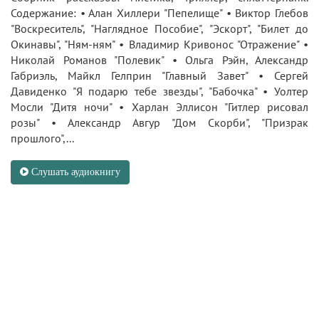
Содержание: • Алан Хиллери "Пепелище" • Виктор Глебов
"Воскреситель", "Наглядное Пособие", "Эскорт", "Билет до
Окинавы", "Ням-ням" • Владимир Кривонос "Отражение" •
Николай Романов "Полевик" • Ольга Рэйн, Александр
Габриэль, Майкл Гелприн "Главный Завет" • Сергей
Давиденко "Я подарю тебе звезды", "Бабочка" • Уолтер
Мосли "Дитя ночи" • Харлан Эллисон "Гитлер рисовал
розы" • Александр Авгур "Дом Скорби", "Призрак
прошлого",...
Слушать аудиокнигу