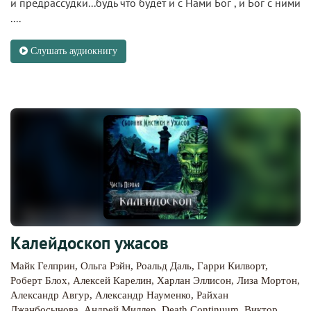
и предрассудки...будь что будет и с Hами Бог , и Бог с ними
....
Слушать аудиокнигу
Калейдоскоп ужасов
Майк Гелприн
,
Ольга Рэйн
,
Роальд Даль
,
Гарри Килворт
,
Роберт Блох
,
Алексей Карелин
,
Харлан Эллисон
,
Лиза Мортон
,
Александр Авгур
,
Александр Науменко
,
Райхан
Джанбосынова
,
Андрей Миллер
,
Death Continuum
,
Виктор