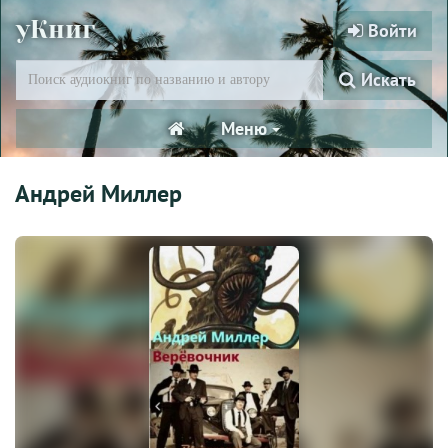
уКниг
Войти
Искать
Меню
Андрей Миллер