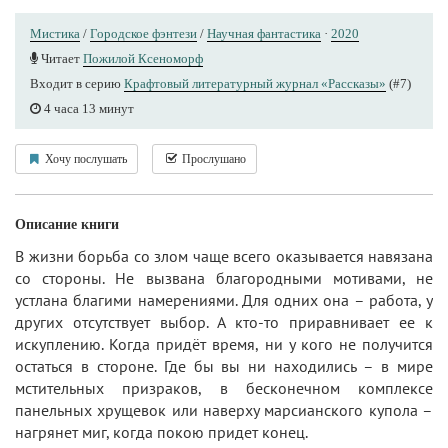
Мистика
/
Городское фэнтези
/
Научная фантастика
·
2020
Читает
Пожилой Ксеноморф
Входит в серию
Крафтовый литературный журнал «Рассказы»
(#7)
4 часа 13 минут
Хочу послушать
Прослушано
Описание книги
В жизни борьба со злом чаще всего оказывается навязана
со стороны. Не вызвана благородными мотивами, не
устлана благими намерениями. Для одних она – работа, у
других отсутствует выбор. А кто-то приравнивает ее к
искуплению. Когда придёт время, ни у кого не получится
остаться в стороне. Где бы вы ни находились – в мире
мстительных призраков, в бесконечном комплексе
панельных хрущевок или наверху марсианского купола –
нагрянет миг, когда покою придет конец.