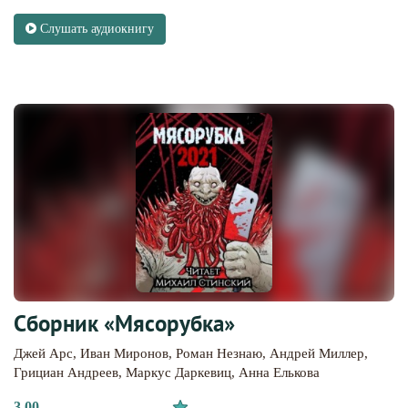
Слушать аудиокнигу
Сборник «Мясорубка»
Джей Арс
,
Иван Миронов
,
Роман Незнаю
,
Андрей Миллер
,
Грициан Андреев
,
Маркус Даркевиц
,
Анна Елькова
3.00