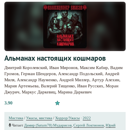
Альманах настоящих кошмаров
Дмитрий Королевский
,
Иван Миронов
,
Максим Кабир
,
Вадим
Громов
,
Герман Шендеров
,
Александр Подольский
,
Андрей
Миля
,
Александр Науменко
,
Андрей Миллер
,
Артур Алехин
,
Мария Артемьева
,
Валерий Тищенко
,
Иван Русских
,
Моран
Джурич
,
Маркус Даркевиц
,
Марина Даркевич
3.90
Мистика
/
Ужасы, мистика
/
Хоррор/Ужасы
·
2022
Читает
Дамир (Saturn78) Мударисов
,
Сергей Локтионов
,
Юрий