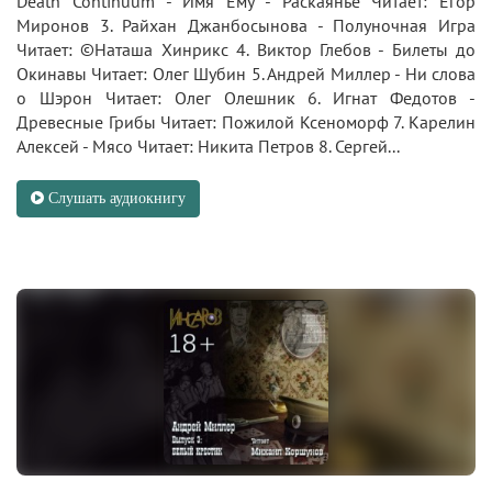
Death Continuum - Имя Ему - Раскаянье Читает: Егор
Миронов 3. Райхан Джанбосынова - Полуночная Игра
Читает: ©Наташа Хинрикс 4. Виктор Глебов - Билеты до
Окинавы Читает: Олег Шубин 5. Андрей Миллер - Ни слова
о Шэрон Читает: Олег Олешник 6. Игнат Федотов -
Древесные Грибы Читает: Пожилой Ксеноморф 7. Карелин
Алексей - Мясо Читает: Никита Петров 8. Сергей...
Слушать аудиокнигу