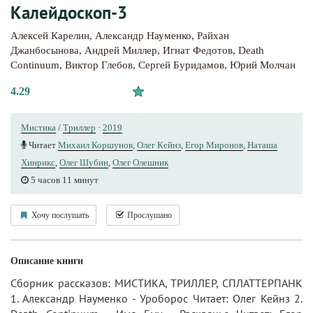
Калейдоскоп-3
Алексей Карелин
,
Александр Науменко
,
Райхан
Джанбосынова
,
Андрей Миллер
,
Игнат Федотов
,
Death
Continuum
,
Виктор Глебов
,
Сергей Буридамов
,
Юрий Молчан
4.29
Мистика
/
Триллер
·
2019
Читает
Михаил Коршунов
,
Олег Кейнз
,
Егор Миронов
,
Наташа
Хинрикс
,
Олег Шубин
,
Олег Олешник
5 часов 11 минут
Хочу послушать
Прослушано
Описание книги
Сборник рассказов: МИСТИКА, ТРИЛЛЕР, СПЛАТТЕРПАНК
1. Александр Науменко - Уроборос Читает: Олег Кейнз 2.