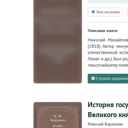
Хочу послушать
Описание книги
Николай Михайлов
(1818). Автор мон
отечественной ист
Лиза» и др.). Был 
«высочайшему пове
Слушать аудиокни
История госу
Великого кн
Николай Карамзин