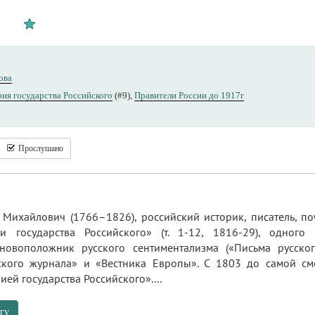
ова
ия государства Российского
(#9),
Правители России до 1917г
Прослушано
Михайлович (1766–1826), российский историк, писатель, по
ии государства Российского» (т. 1-12, 1816-29), одног
новоположник русского сентиментализма («Письма русског
ского журнала» и «Вестника Европы». С 1803 до самой с
ей государства Российского»....
гу