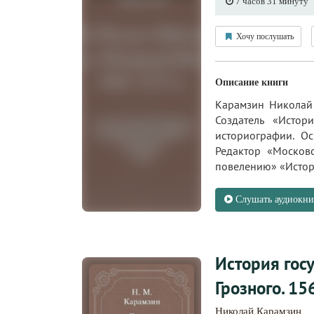
7 часов 31 минуту
Хочу послушать
Описание книги
Карамзин Николай 
Создатель «Истор
историографии. Ос
Редактор «Москов
повелению» «Истори
Слушать аудиокни
История гос
Грозного. 15
Николай Карамзин