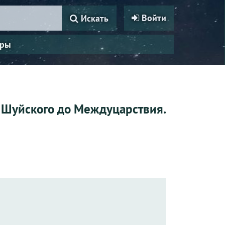
Войти
Искать
ры
я Шуйского до Междуцарствия.