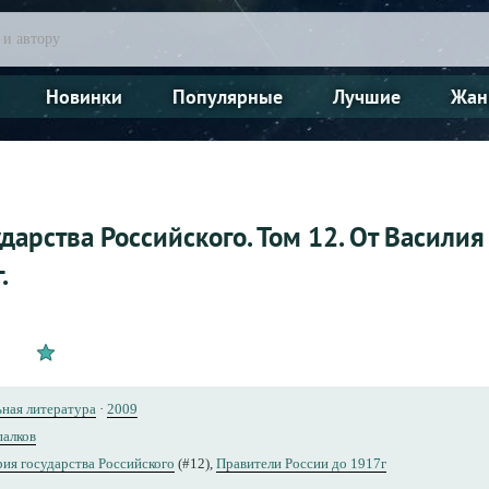
Новинки
Популярные
Лучшие
Жан
ударства Российского. Том 12. От Васили
.
ьная литература
·
2009
алков
ия государства Российского
(#12),
Правители России до 1917г