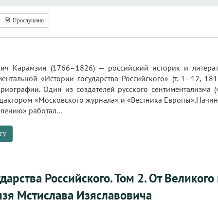
Прослушано
ич Карамзин (1766–1826) — российский историк и литерат
ументальной «Истории государства Российского» (т. 1–12, 1
ориографии. Один из создателей русского сентиментализма (
редактором «Московского журнала» и «Вестника Европы».Начин
лению» работал...
гу
дарства Российского. Том 2. От Великого
язя Мстислава Изяславовича