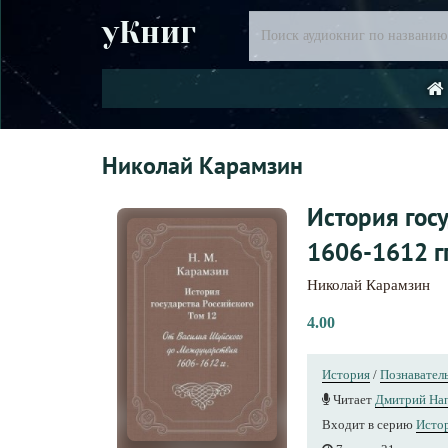
уКниг
Николай Карамзин
История гос
1606-1612 гг
Николай Карамзин
4.00
История
/
Познавател
Читает
Дмитрий Нап
Входит в серию
Истор