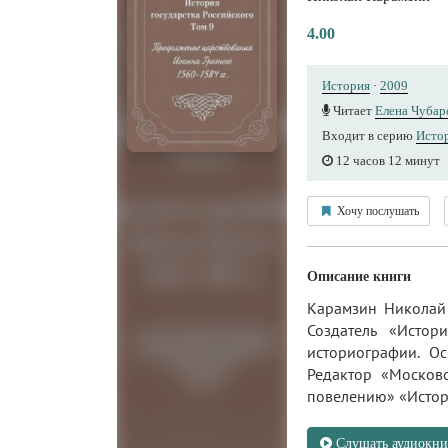
4.00
История
·
2009
Читает
Елена Чубар
Входит в серию
Истор
12 часов 12 минут
Хочу послушать
Описание книги
Карамзин Николай 
Создатель «Истор
историографии. Ос
Редактор «Москов
повелению» «Истори
Слушать аудиокни