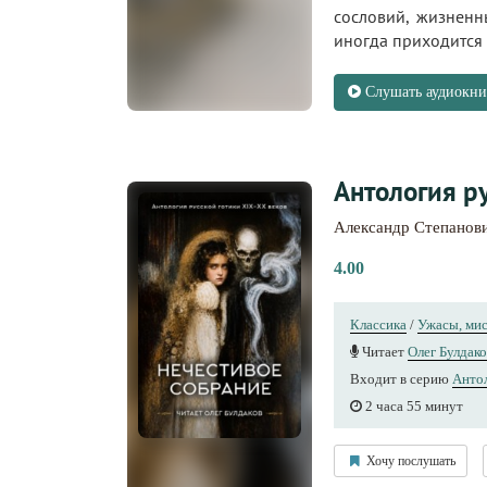
сословий, жизненн
иногда приходится п
Слушать аудиокни
Антология ру
Александр Степанов
4.00
Классика
/
Ужасы, ми
Читает
Олег Булдако
Входит в серию
Антол
2 часа 55 минут
Хочу послушать