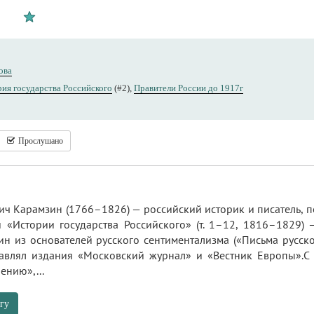
ова
ия государства Российского
(#2),
Правители России до 1917г
Прослушано
ч Карамзин (1766–1826) — российский историк и писатель, п
 «Истории государства Российского» (т. 1–12, 1816–1829)
н из основателей русского сентиментализма («Письма русског
авлял издания «Московский журнал» и «Вестник Европы».С
ению»,...
гу