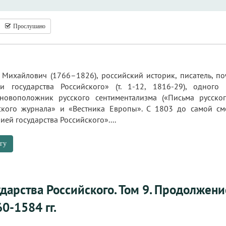
Прослушано
Михайлович (1766–1826), российский историк, писатель, по
ии государства Российского» (т. 1-12, 1816-29), одног
новоположник русского сентиментализма («Письма русског
ского журнала» и «Вестника Европы». С 1803 до самой с
ей государства Российского»....
гу
ударства Российского. Том 9. Продолжен
60-1584 гг.