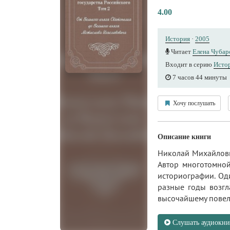
4.00
История
·
2005
Читает
Елена Чубар
Входит в серию
Истор
7 часов 44 минуты
Хочу послушать
Описание книги
Николай Михайлови
Автор многотомной
историографии. Оди
разные годы возгл
высочайшему повел
Слушать аудиокни