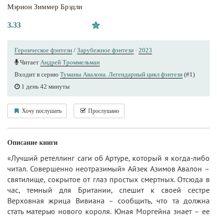
Мэрион Зиммер Брэдли
3.33
Героическое фэнтези
/
Зарубежное фэнтези
·
2023
Читает
Андрей Троммельман
Входит в серию
Туманы Авалона. Легендарный цикл фэнтези
(#1)
1 день 42 минуты
Хочу послушать
Прослушано
Описание книги
«Лучший ретеллинг саги об Артуре, который я когда-либо
читал. Совершенно неотразимый» Айзек Азимов Авалон –
святилище, сокрытое от глаз простых смертных. Отсюда в
час, темный для Британии, спешит к своей сестре
Верховная жрица Вивиана – сообщить, что та должна
стать матерью нового короля. Юная Моргейна знает – ее