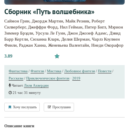
Сборник «Путь волшебника»
Саймон Грин
,
Джордж Мартин
,
Майк Резник
,
Роберт
Силверберг
,
Джеффри Форд
,
Нил Гейман
,
Питер Бигл
,
Мэрион
Зиммер Брэдли
,
Урсула Ле Гуин
,
Джон Джозеф Адамс
,
Дэвид
Барр Кертли
,
Сюзанна Кларк
,
Делия Шерман
,
Чарлз Коулмен
Финли
,
Раджан Ханна
,
Женевьева Валентайн
,
Ннеди Окорафор
3.89
Фантастика
/
Фэнтези
/
Мистика
/
Любовное фэнтези
/
Повести
/
Рассказы
/
Приключенческое фэнтези
·
2019
Читает
Лиля Ахвердян
21 час 31 минуту
Хочу послушать
Прослушано
Описание книги