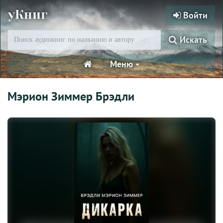
уКниг
Войти
Искать
Меню
Мэрион Зиммер Брэдли