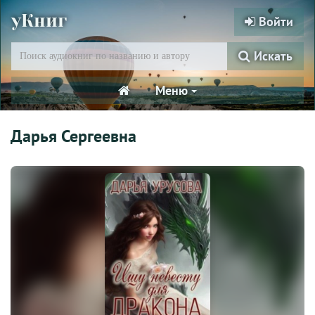
уКниг
Войти
Искать
Меню
Дарья Сергеевна