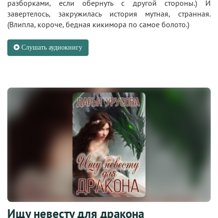
разборками, если обернуть с другой стороны.) И
завертелось, закружилась история мутная, странная.
(Влипла, короче, бедная кикимора по самое болото.)
Слушать аудиокнигу
Ищу невесту для дракона