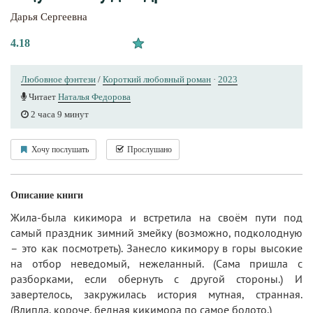
Дарья Сергеевна
4.18
Любовное фэнтези
/
Короткий любовный роман
·
2023
Читает
Наталья Федорова
2 часа 9 минут
Хочу послушать
Прослушано
Описание книги
Жила-была кикимора и встретила на своём пути под
самый праздник зимний змейку (возможно, подколодную
– это как посмотреть). Занесло кикимору в горы высокие
на отбор неведомый, нежеланный. (Сама пришла с
разборками, если обернуть с другой стороны.) И
завертелось, закружилась история мутная, странная.
(Влипла, короче, бедная кикимора по самое болото.)