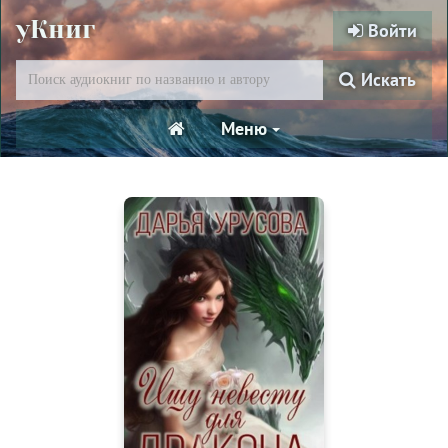
уКниг
Войти
Искать
Меню