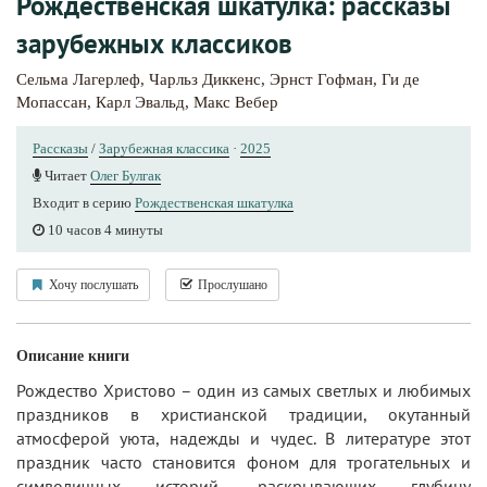
Рождественская шкатулка: рассказы
зарубежных классиков
Сельма Лагерлеф
,
Чарльз Диккенс
,
Эрнст Гофман
,
Ги де
Мопассан
,
Карл Эвальд
,
Макс Вебер
Рассказы
/
Зарубежная классика
·
2025
Читает
Олег Булгак
Входит в серию
Рождественская шкатулка
10 часов 4 минуты
Хочу послушать
Прослушано
Описание книги
Рождество Христово – один из самых светлых и любимых
праздников в христианской традиции, окутанный
атмосферой уюта, надежды и чудес. В литературе этот
праздник часто становится фоном для трогательных и
символичных историй, раскрывающих глубину