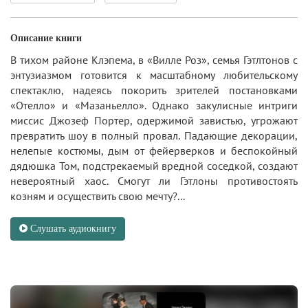
Описание книги
В тихом районе Клэпема, в «Вилле Роз», семья Гэтлтонов с
энтузиазмом готовится к масштабному любительскому
спектаклю, надеясь покорить зрителей постановками
«Отелло» и «Мазаньелло». Однако закулисные интриги
миссис Джозеф Портер, одержимой завистью, угрожают
превратить шоу в полный провал. Падающие декорации,
нелепые костюмы, дым от фейерверков и беспокойный
дядюшка Том, подстрекаемый вредной соседкой, создают
невероятный хаос. Смогут ли Гэтлоны противостоять
козням и осуществить свою мечту?...
Слушать аудиокнигу