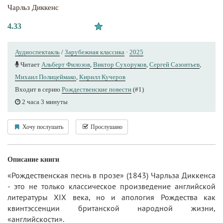
Чарльз Диккенс
4.33
Аудиоспектакль
/
Зарубежная классика
·
2025
Читает
Альберт Филозов
,
Виктор Сухоруков
,
Сергей Сазонтьев
,
Михаил Полицеймако
,
Кирилл Кучеров
Входит в серию
Рождественские повести
(#1)
2 часа 3 минуты
Хочу послушать
Прослушано
Описание книги
«Рождественская песнь в прозе» (1843) Чарльза Диккенса
- это не только классическое произведение английской
литературы XIX века, но и апология Рождества как
квинтэссенции британской народной жизни,
«английскости».