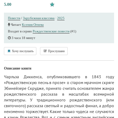
5.00
Повести
/
Зарубежная классика
·
2025
Читает
Ксения Огнева
Входит в серию
Рождественские повести
(#1)
3 часа 18 минут
Хочу послушать
Прослушано
Описание книги
Чарльза Диккенса, опубликовавшего в 1843 году
«Рождественскую песнь в прозе» о старом мрачном скряге
Эбинейзере Скрудже, принято считать основателем жанра
рождественского рассказа в масштабах всемирной
литературы. У традиционного рождественского (или
святочного) рассказа светлый и радостный финал, а добро
неизменно торжествует. Какие только чудеса не случаются
в канун Рождества. Вот и с самым известным английским