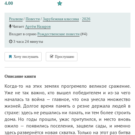
4.00
Реализм
/
Повести
/
Зарубежная классика
·
2026
Читает
Артём Назаров
Входит в серию
Рождественские повести
(#4)
3 часа 24 минуты
Хочу послушать
Прослушано
Описание книги
Когда-то на этих землях прогремело великое сражение.
Уже не так важно, кто вышел победителем и из-за чего
началась та война — главное, что она унесла множество
жизней. Долгое время память о резне держала людей в
страхе: здесь не решались ни пахать, ни тем более строить
дома. Но годы прошли, ужас притупился, и место вновь
ожило — появились поселения, зацвели сады, и именно
здесь развернётся новая схватка. Только на этот раз битва