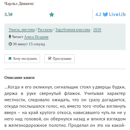
Чарльз Диккенс
3.50
4.2
Ужасы, мистика
/
Рассказы
/
Зарубежная классика
·
2026
Читает
Алиса Поздняк
36 минут 15 секунд
Хочу послушать
Прослушано
Описание книги
…Когда я его окликнул, сигнальщик стоял у дверцы будки,
держа в руке свернутый флажок. Учитывая характер
местности, следовало ожидать, что он сразу догадается,
откуда послышался голос, но, вместо того чтобы взглянуть
вверх – на край крутого откоса, нависавшего чуть ли не у
него над головой, он обернулся назад и впился взглядом
в железнодорожное полотно. Проделал он это на какой-