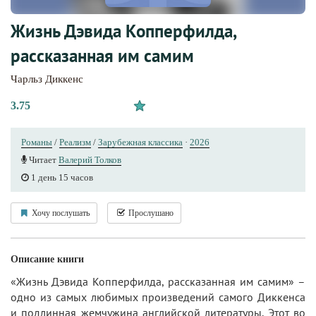
Жизнь Дэвида Копперфилда,
рассказанная им самим
Чарльз Диккенс
3.75
Романы
/
Реализм
/
Зарубежная классика
·
2026
Читает
Валерий Толков
1 день 15 часов
Хочу послушать
Прослушано
Описание книги
«Жизнь Дэвида Копперфилда, рассказанная им самим» –
одно из самых любимых произведений самого Диккенса
и подлинная жемчужина английской литературы. Этот во