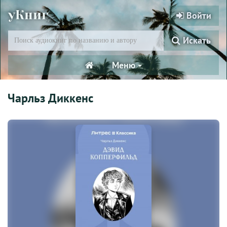
уКниг
Войти
Искать
Меню
Чарльз Диккенс