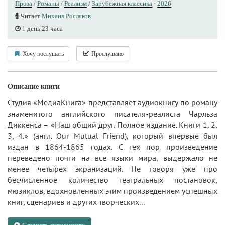
Проза
/
Романы
/
Реализм
/
Зарубежная классика
·
2026
Читает
Михаил Росляков
1 день 23 часа
Хочу послушать
Прослушано
Описание книги
Студия «МедиаКнига» представляет аудиокнигу по роману
знаменитого английского писателя-реалиста Чарльза
Диккенса – «Наш общий друг. Полное издание. Книги 1, 2,
3, 4.» (англ. Our Mutual Friend), который впервые был
издан в 1864-1865 годах. С тех пор произведение
переведено почти на все языки мира, выдержало не
менее четырех экранизаций. Не говоря уже про
бесчисленное количество театральных постановок,
мюзиклов, вдохновленных этим произведением успешных
книг, сценариев и других творческих...