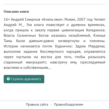
Описание книги
16+ Андрей Смирнов «Князь лжи». Роман, 2007 год. Читает
Андрей М_. Эта книга повествует о древних временах,
когда пришла к закату первая цивилизация Кельриона.
Власть Солнечных Богов казалась незыблемой, Князья
Тьмы были давным-давно низвергнуты и пленены.
История начинается почти буднично: Эдрик Мардельт,
выполняя задание бессмертного чародея, оправляется
через пустыню на восток для того, чтобы разыскать
старинный манускрипт; навстречу ему, преследуемый
властями и собственными...
Слушать аудиокнигу
Правила сайта
·
Правообладателям