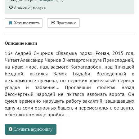
8 часов 54 минуты
Хочу послушать
Прослушано
Описание книги
16+ Андрей Смирнов «Владыка ядов». Роман, 2015 год.
Читает Александр Чернов В четвертом круге Преисподней,
на краю мира, называемого Когхагидобон, над Гниющей
Бездной, высился Замок Гхадаби. Возведенный в
незапамятные времена, он пережил длительный период
упадка и забвения… Пропавший столетья назад
бессмертный чародей не пытался взломать ворота. Он
сумел временно нарушить работу заклятий, защищавших
одну из семи основных башен, и переместился в ее центр,
в бесплотном виде пройдя...
Слушать аудиокнигу