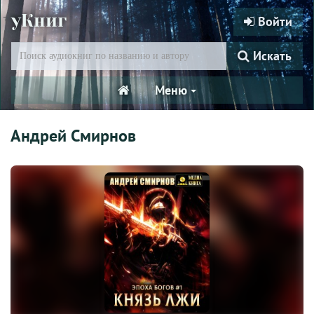
уКниг
Войти
Искать
Меню
Андрей Смирнов