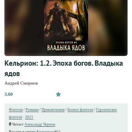
Кельрион: 1.2. Эпоха богов. Владыка
ядов
Андрей Смирнов
3.60
Фэнтези
/
Романы
/
Приключения
/
Боевое фэнтези
/
Героическое
фэнтези
·
2021
Читает
Александр Чернов
Входит в серию
Кельрион
(#1)