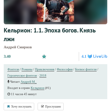
Кельрион: 1.1. Эпоха богов. Князь
лжи
Андрей Смирнов
3.40
4.1
Фэнтези
/
Романы
/
Приключения
/
Философия
/
Боевое фэнтези
/
Героическое фэнтези
·
2018
Читает
Андрей М_
Входит в серию
Кельрион
(#1)
11 часов 45 минут
Хочу послушать
Прослушано