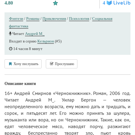
4.80
4
Фэнтези
/
Романы
/
Приключения
/
Психология
/
Социальная
фантастика
Читает
Андрей М_
Входит в серию
Кельрион
(#5)
14 часов 8 минут
Хочу послушать
Прослушано
Описание книги
16+ Андрей Смирнов «Чернокнижник». Роман, 2006 год.
Читает Андрей М_. Уилар Бергон — человек
неопределенного возраста, ему можно дать и тридцать, и
сорок, и пятьдесят лет. Его можно принять за шулера,
музыканта или вора, но он Чернокнижник. Такие, как он,
едят человеческое мясо, наводят порчу, разжигают
вражду, беспрестанно творят зло, пьют кровь