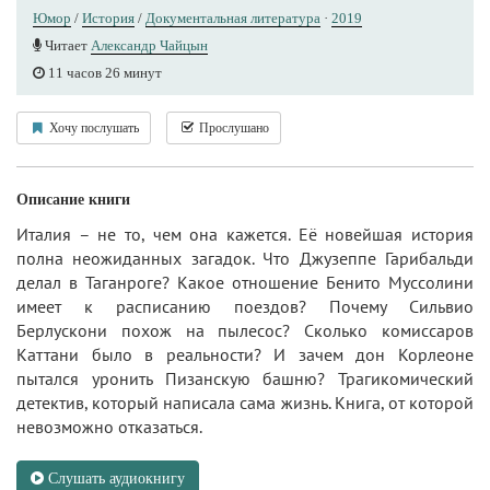
Юмор
/
История
/
Документальная литература
·
2019
Читает
Александр Чайцын
11 часов 26 минут
Хочу послушать
Прослушано
Описание книги
Италия – не то, чем она кажется. Её новейшая история
полна неожиданных загадок. Что Джузеппе Гарибальди
делал в Таганроге? Какое отношение Бенито Муссолини
имеет к расписанию поездов? Почему Сильвио
Берлускони похож на пылесос? Сколько комиссаров
Каттани было в реальности? И зачем дон Корлеоне
пытался уронить Пизанскую башню? Трагикомический
детектив, который написала сама жизнь. Книга, от которой
невозможно отказаться.
Слушать аудиокнигу