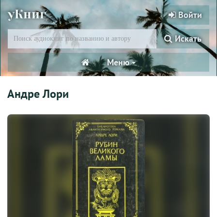
уКниг
Войти
Искать
Меню
Андре Лори