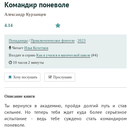
Командир поневоле
Александр Курзанцев
4.14
Попаданцы
/
Приключенческое фэнтези
·
2023
Читает
Илья Кочетков
Входит в серию
Как я учился в магической школе
(#4)
10 часов 2 минуты
Хочу послушать
Прослушано
Описание книги
Ты вернулся в академию, пройдя долгий путь и став
сильнее. Но теперь тебя ждет куда более серьёзное
испытание - ведь тебе суждено стать командиром
поневоле.