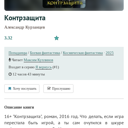
Контрзащита
Александр Курзанцев
3.32
Попаданцы
/
Боевая фантастика
/
Космическая фантастика
·
2025
Читает
Максим Куплинов
Входит в серию
Я вернусь
(#1)
12 часов 43 минуты
Хочу послушать
Прослушано
Описание книги
16+ "Контрзащита", роман, 2016 год. Что делать, если игра
перестала быть игрой, а ты сам очутился в шкуре