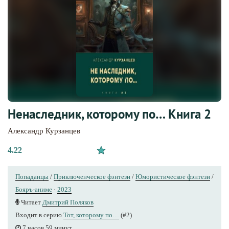
Ненаследник, которому по… Книга 2
Александр Курзанцев
4.22
Попаданцы
/
Приключенческое фэнтези
/
Юмористическое фэнтези
/
Бояръ-аниме
·
2023
Читает
Дмитрий Поляков
Входит в серию
Тот, которому по…
(#2)
7 часов 59 минут