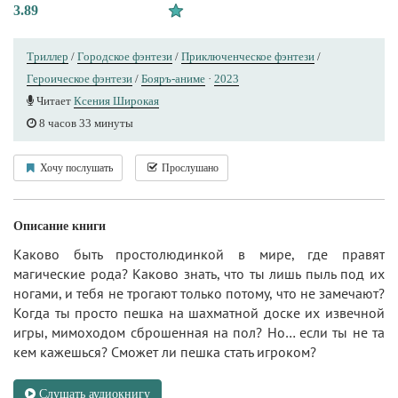
3.89
Триллер
/
Городское фэнтези
/
Приключенческое фэнтези
/
Героическое фэнтези
/
Бояръ-аниме
·
2023
Читает
Ксения Широкая
8 часов 33 минуты
Хочу послушать
Прослушано
Описание книги
Каково быть простолюдинкой в мире, где правят
магические рода? Каково знать, что ты лишь пыль под их
ногами, и тебя не трогают только потому, что не замечают?
Когда ты просто пешка на шахматной доске их извечной
игры, мимоходом сброшенная на пол? Но… если ты не та
кем кажешься? Сможет ли пешка стать игроком?
Слушать аудиокнигу