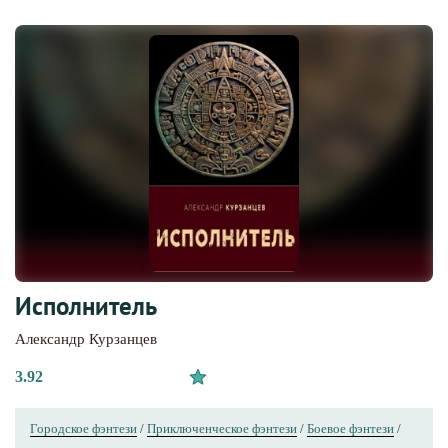
Исполнитель
Александр Курзанцев
3.92
Городское фэнтези
/
Приключенческое фэнтези
/
Боевое фэнтези
/