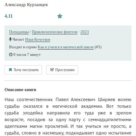
Александр Курзанцев
4.11
Попаданцы
/
Приключенческое фэнтези
·
2023
Читает
Илья Кочетков
Входит в серию
Как я учился в магической школе
(#5)
9 часов 7 минут
Хочу послушать
Прослушано
Описание книги
Наш соотечественник Павел Алексеевич Ширяев волею
судьбы оказался в магической академии. Вот только
судьба злодейка направила его туда уже в зрелом
возрасте, посадив за одну парту с семнадцатилетними
адептками магии проклятий. И так учиться не просто, а
судьба, словно в насмешку, подкидывает одно испытание