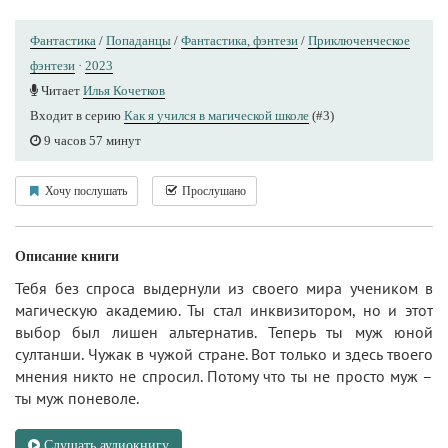
Фантастика
/
Попаданцы
/
Фантастика, фэнтези
/
Приключенческое
фэнтези
·
2023
Читает
Илья Кочетков
Входит в серию
Как я учился в магической школе
(#3)
9 часов 57 минут
Хочу послушать
Прослушано
Описание книги
Тебя без спроса выдернули из своего мира учеником в
магическую академию. Ты стал инквизитором, но и этот
выбор был лишен альтернатив. Теперь ты муж юной
султанши. Чужак в чужой стране. Вот только и здесь твоего
мнения никто не спросил. Потому что ты не просто муж –
ты муж поневоле.
Слушать аудиокнигу