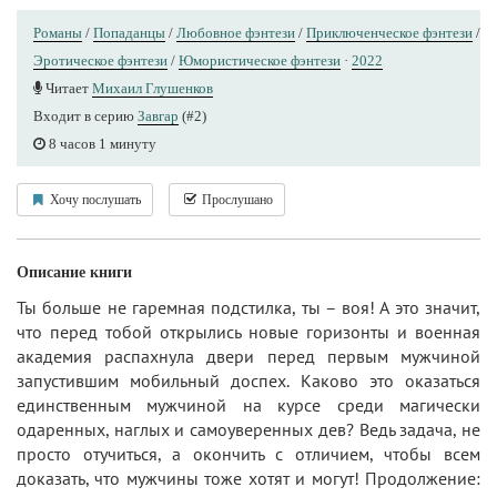
Романы
/
Попаданцы
/
Любовное фэнтези
/
Приключенческое фэнтези
/
Эротическое фэнтези
/
Юмористическое фэнтези
·
2022
Читает
Михаил Глушенков
Входит в серию
Завгар
(#2)
8 часов 1 минуту
Хочу послушать
Прослушано
Описание книги
Ты больше не гаремная подстилка, ты – воя! А это значит,
что перед тобой открылись новые горизонты и военная
академия распахнула двери перед первым мужчиной
запустившим мобильный доспех. Каково это оказаться
единственным мужчиной на курсе среди магически
одаренных, наглых и самоуверенных дев? Ведь задача, не
просто отучиться, а окончить с отличием, чтобы всем
доказать, что мужчины тоже хотят и могут! Продолжение: