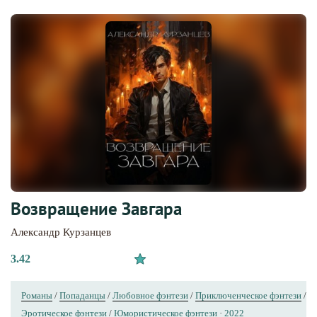
Возвращение Завгара
Александр Курзанцев
3.42
Романы
/
Попаданцы
/
Любовное фэнтези
/
Приключенческое фэнтези
/
Эротическое фэнтези
/
Юмористическое фэнтези
·
2022