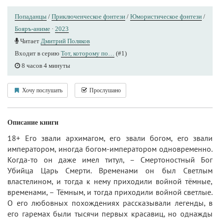
Попаданцы
/
Приключенческое фэнтези
/
Юмористическое фэнтези
/
Бояръ-аниме
·
2023
Читает
Дмитрий Поляков
Входит в серию
Тот, которому по…
(#1)
8 часов 4 минуты
Хочу послушать
Прослушано
Описание книги
18+ Его звали архимагом, его звали богом, его звали
императором, иногда богом-императором одновременно.
Когда-то он даже имел титул, – Смертоностный Бог
Убийца Царь Смерти. Временами он был Светлым
властелином, и тогда к нему приходили войной тёмные,
временами, – Тёмным, и тогда приходили войной светлые.
О его любовных похождениях рассказывали легенды, в
его гаремах были тысячи первых красавиц, но однажды