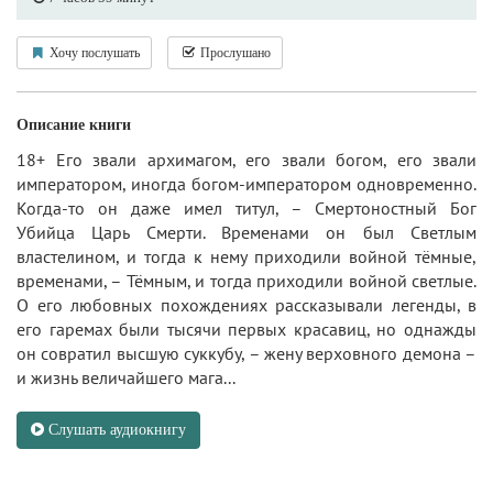
Хочу послушать
Прослушано
Описание книги
18+ Его звали архимагом, его звали богом, его звали
императором, иногда богом-императором одновременно.
Когда-то он даже имел титул, – Смертоностный Бог
Убийца Царь Смерти. Временами он был Светлым
властелином, и тогда к нему приходили войной тёмные,
временами, – Тёмным, и тогда приходили войной светлые.
О его любовных похождениях рассказывали легенды, в
его гаремах были тысячи первых красавиц, но однажды
он совратил высшую суккубу, – жену верховного демона –
и жизнь величайшего мага...
Слушать аудиокнигу