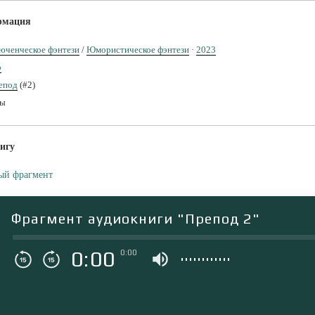
рмация
юченческое фэнтези
/
Юмористическое фэнтези
·
2023
р
епод
(#2)
ты
игу
ый фрагмент
Фрагмент аудиокниги "Препод 2"
0:00
0:00