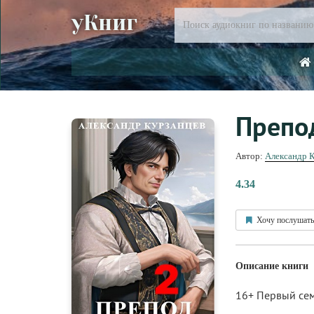
уКниг
Препо
Автор:
Александр 
4.34
Хочу послушать
Описание книги
16+ Первый сем