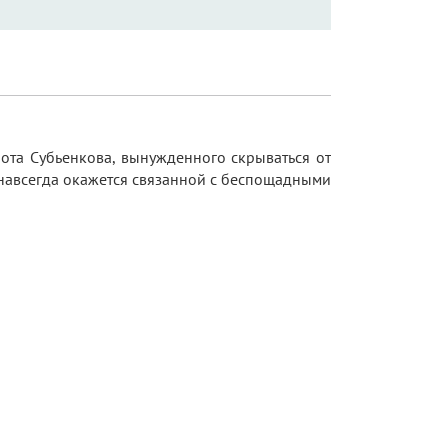
ота Субьенкова, вынужденного скрываться от
а навсегда окажется связанной с беспощадными