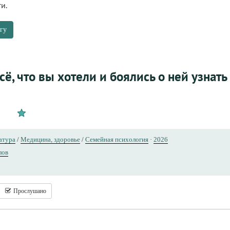
и.
гу
ё, что вы хотели и боялись о ней узнать
атура
/
Медицина, здоровье
/
Семейная психология
·
2026
лов
Прослушано