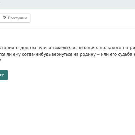
ы
Прослушано
стория о долгом пути и тяжёлых испытаниях польского патри
стся ли ему когда-нибудь вернуться на родину — или его судьб
?
гу