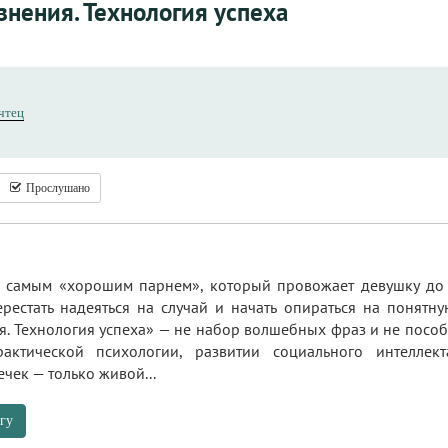
знения. Технология успеха
чтец
Прослушано
м самым «хорошим парнем», который провожает девушку до 
рестать надеяться на случай и начать опираться на понятную
. Технология успеха» — не набор волшебных фраз и не пособ
актической психологии, развитии социального интелле
чек — только живой...
гу