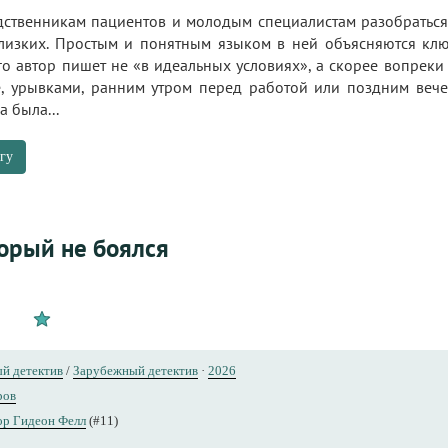
дственникам пациентов и молодым специалистам разобраться 
изких. Простым и понятным языком в ней объясняются клю
го автор пишет не «в идеальных условиях», а скорее вопреки
не, урывками, ранним утром перед работой или поздним вече
а была...
гу
торый не боялся
й детектив
/
Зарубежный детектив
·
2026
ров
ор Гидеон Фелл
(#11)