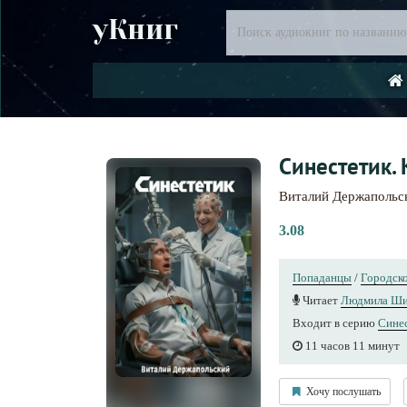
уКниг
Синестетик. 
Виталий Держапольс
3.08
Попаданцы
/
Городско
Читает
Людмила Ши
Входит в серию
Сине
11 часов 11 минут
Хочу послушать