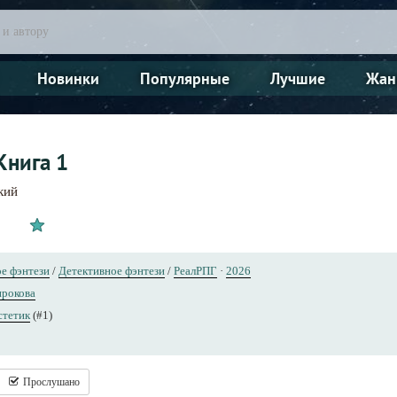
Новинки
Популярные
Лучшие
Жан
Книга 1
кий
е фэнтези
/
Детективное фэнтези
/
РеалРПГ
·
2026
рокова
стетик
(#1)
Прослушано