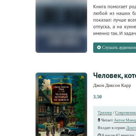
Книга помогает ро
любой из наших бл
показал: лучше все
отпуска, а на кух
именно так. И задач
Слушать аудиокни
Человек, ко
Джон Диксон Карр
3.50
Триллер
/
Современны
Читает
Антон Мака
Входит в серию
Докт
8 часов 42 минуты