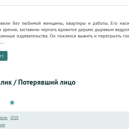
тавили без любимой женщины, квартиры и работы. Его нас
и зрения, заставили черпать ядовитое дерьмо дырявым ведром
оянные издевательства. Он поклялся выжить и перегрызть гло
..
гу
лик / Потерявший лицо
сказы
·
2026
кин