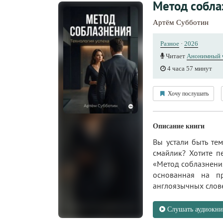
Метод собла
Артём Субботин
Разное
·
2026
Читает
Анонимный 
4 часа 57 минут
Хочу послушать
Описание книги
Вы устали быть те
смайлик? Хотите пе
«Метод соблазнения
основанная на пр
англоязычных слове
Слушать аудиокни