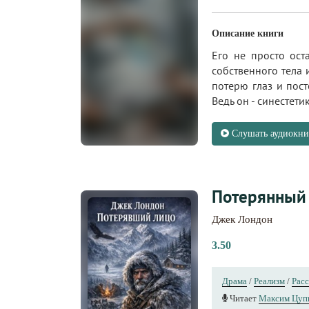
Описание книги
Его не просто ос
собственного тела 
потерю глаз и пост
Ведь он - синестетик.
Слушать аудиокни
Потерянный 
Джек Лондон
3.50
Драма
/
Реализм
/
Рас
Читает
Максим Цуп