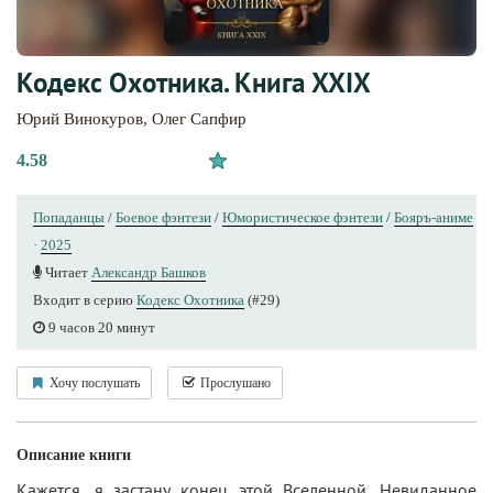
Кодекс Охотника. Книга XXIX
Юрий Винокуров
,
Олег Сапфир
4.58
Попаданцы
/
Боевое фэнтези
/
Юмористическое фэнтези
/
Бояръ-аниме
·
2025
Читает
Александр Башков
Входит в серию
Кодекс Охотника
(#29)
9 часов 20 минут
Хочу послушать
Прослушано
Описание книги
Кажется, я застану конец этой Вселенной. Невиданное