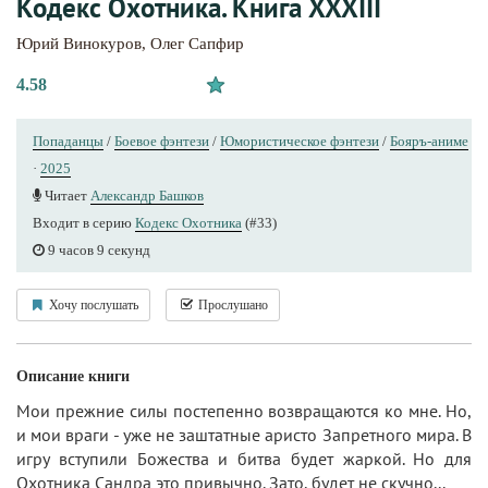
Кодекс Охотника. Книга XXXIII
Юрий Винокуров
,
Олег Сапфир
4.58
Попаданцы
/
Боевое фэнтези
/
Юмористическое фэнтези
/
Бояръ-аниме
·
2025
Читает
Александр Башков
Входит в серию
Кодекс Охотника
(#33)
9 часов 9 секунд
Хочу послушать
Прослушано
Описание книги
Мои прежние силы постепенно возвращаются ко мне. Но,
и мои враги - уже не заштатные аристо Запретного мира. В
игру вступили Божества и битва будет жаркой. Но для
Охотника Сандра это привычно. Зато, будет не скучно...