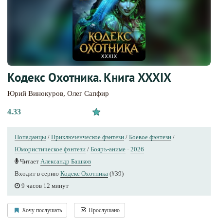
Кодекс Охотника. Книга XXXIX
Юрий Винокуров
,
Олег Сапфир
4.33
Попаданцы
/
Приключенческое фэнтези
/
Боевое фэнтези
/
Юмористическое фэнтези
/
Бояръ-аниме
·
2026
Читает
Александр Башков
Входит в серию
Кодекс Охотника
(#39)
9 часов 12 минут
Хочу послушать
Прослушано