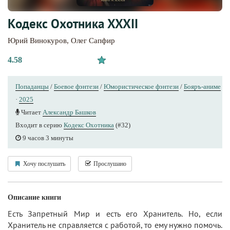
Кодекс Охотника XXXII
Юрий Винокуров
,
Олег Сапфир
4.58
Попаданцы
/
Боевое фэнтези
/
Юмористическое фэнтези
/
Бояръ-аниме
·
2025
Читает
Александр Башков
Входит в серию
Кодекс Охотника
(#32)
9 часов 3 минуты
Хочу послушать
Прослушано
Описание книги
Есть Запретный Мир и есть его Хранитель. Но, если
Хранитель не справляется с работой, то ему нужно помочь.