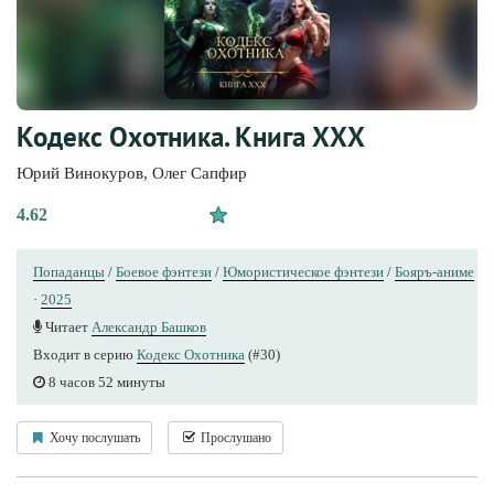
Кодекс Охотника. Книга ХХХ
Юрий Винокуров
,
Олег Сапфир
4.62
Попаданцы
/
Боевое фэнтези
/
Юмористическое фэнтези
/
Бояръ-аниме
·
2025
Читает
Александр Башков
Входит в серию
Кодекс Охотника
(#30)
8 часов 52 минуты
Хочу послушать
Прослушано