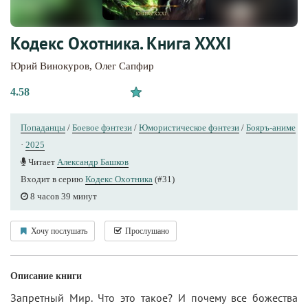
Кодекс Охотника. Книга XXXI
Юрий Винокуров
,
Олег Сапфир
4.58
Попаданцы
/
Боевое фэнтези
/
Юмористическое фэнтези
/
Бояръ-аниме
·
2025
Читает
Александр Башков
Входит в серию
Кодекс Охотника
(#31)
8 часов 39 минут
Хочу послушать
Прослушано
Описание книги
Запретный Мир. Что это такое? И почему все божества