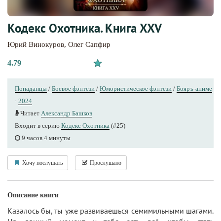
Кодекс Охотника. Книга XXV
Юрий Винокуров
,
Олег Сапфир
4.79
Попаданцы
/
Боевое фэнтези
/
Юмористическое фэнтези
/
Бояръ-аниме
·
2024
Читает
Александр Башков
Входит в серию
Кодекс Охотника
(#25)
9 часов 4 минуты
Хочу послушать
Прослушано
Описание книги
Казалось бы, ты уже развиваешься семимильными шагами.