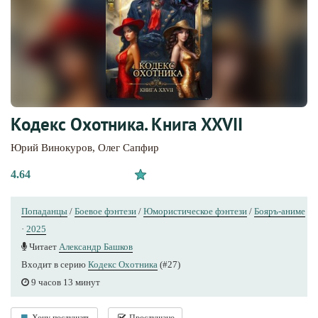
Кодекс Охотника. Книга XXVII
Юрий Винокуров
,
Олег Сапфир
4.64
Попаданцы
/
Боевое фэнтези
/
Юмористическое фэнтези
/
Бояръ-аниме
·
2025
Читает
Александр Башков
Входит в серию
Кодекс Охотника
(#27)
9 часов 13 минут
Хочу послушать
Прослушано