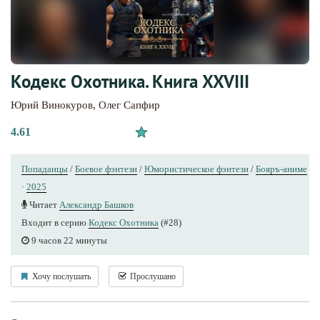
Кодекс Охотника. Книга XXVIII
Юрий Винокуров
,
Олег Сапфир
4.61
Попаданцы
/
Боевое фэнтези
/
Юмористическое фэнтези
/
Бояръ-аниме
·
2025
Читает
Александр Башков
Входит в серию
Кодекс Охотника
(#28)
9 часов 22 минуты
Хочу послушать
Прослушано