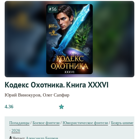
#36
Кодекс Охотника. Книга XXXVI
Юрий Винокуров
,
Олег Сапфир
4.36
Попаданцы
/
Боевое фэнтези
/
Юмористическое фэнтези
/
Бояръ-аниме
·
2026
Читает
Александр Башков