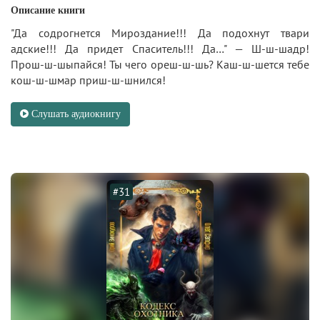
Описание книги
"Да содрогнется Мироздание!!! Да подохнут твари
адские!!! Да придет Спаситель!!! Да…" — Ш-ш-шадр!
Прош-ш-шыпайся! Ты чего ореш-ш-шь? Каш-ш-шется тебе
кош-ш-шмар приш-ш-шнился!
Слушать аудиокнигу
#31