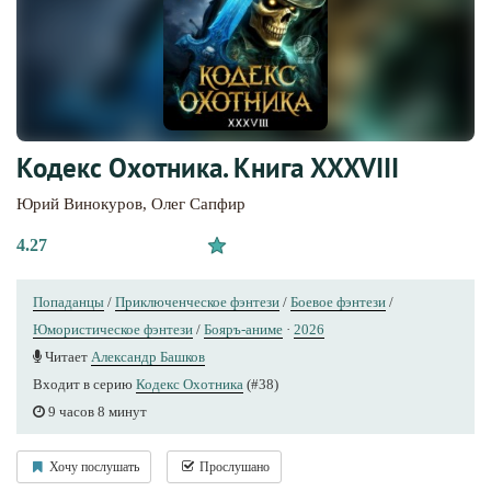
Кодекс Охотника. Книга XXXVIII
Юрий Винокуров
,
Олег Сапфир
4.27
Попаданцы
/
Приключенческое фэнтези
/
Боевое фэнтези
/
Юмористическое фэнтези
/
Бояръ-аниме
·
2026
Читает
Александр Башков
Входит в серию
Кодекс Охотника
(#38)
9 часов 8 минут
Хочу послушать
Прослушано