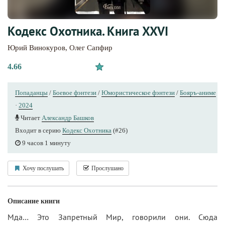
Кодекс Охотника. Книга XXVI
Юрий Винокуров
,
Олег Сапфир
4.66
Попаданцы
/
Боевое фэнтези
/
Юмористическое фэнтези
/
Бояръ-аниме
·
2024
Читает
Александр Башков
Входит в серию
Кодекс Охотника
(#26)
9 часов 1 минуту
Хочу послушать
Прослушано
Описание книги
Мда… Это Запретный Мир, говорили они. Сюда