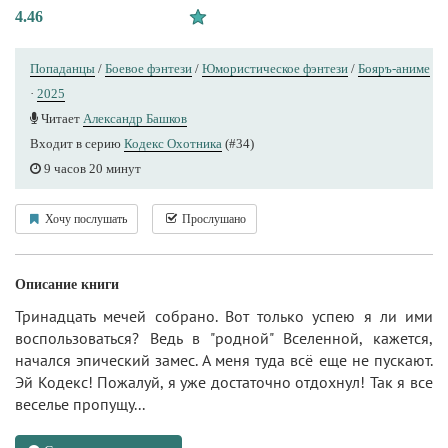
4.46
Попаданцы
/
Боевое фэнтези
/
Юмористическое фэнтези
/
Бояръ-аниме
·
2025
Читает
Александр Башков
Входит в серию
Кодекс Охотника
(#34)
9 часов 20 минут
Хочу послушать
Прослушано
Описание книги
Тринадцать мечей собрано. Вот только успею я ли ими
воспользоваться? Ведь в "родной" Вселенной, кажется,
начался эпический замес. А меня туда всё еще не пускают.
Эй Кодекс! Пожалуй, я уже достаточно отдохнул! Так я все
веселье пропущу...