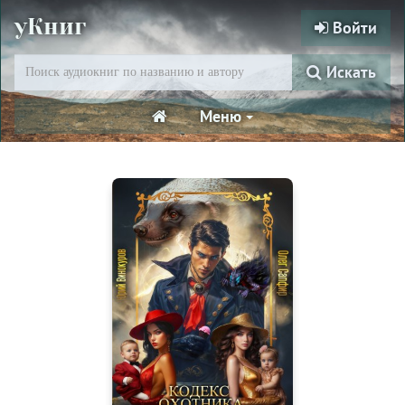
уКниг
Войти
Искать
Меню